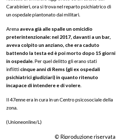
Carabinieri, ora si trova nel reparto psichiatrico di
INFO AZIENDE
un ospedale piantonato dai militari.
ABBONATI
Arena
aveva già alle spalle un omicidio
ANNUNCI
preterintenzionale: nel 2017, davanti a un bar,
NECROLOGI
aveva colpito un anziano, che era caduto
PUBBLICITÀ
battendo la testa ed è poi morto dopo 15 giorni
in ospedale
. Per quel delitto gli erano stati
SPIAGGE
inflitti
cinque anni di Rems (gli ex ospedali
STORE
psichiatrici giudiziari) in quanto ritenuto
incapace di intendere e di volere
.
Il 47enne era in cura in un Centro psicosociale della
zona.
(Unioneonline/L)
© Riproduzione riservata