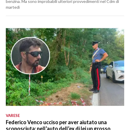
benzina. Ma sono improbabili ulteriori provvedimenti nel Cdm di
martedì
VARESE
Federico Venco ucciso per aver aiutato una
sconosciuta: nell’auto dell’ex di lei un grosso