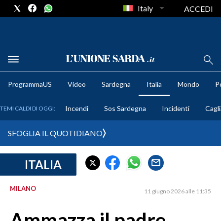
Italy
ACCEDI
METEO
ProgrammaUS
Video
Sardegna
Italia
Mondo
Po
COMUNI AL VOTO
Incendi
Sos Sardegna
Incidenti
Cagli
TEMI CALDI DI OGGI:
VIDEO
SFOGLIA IL QUOTIDIANO
FOTO
ITALIA
CRONACA SARDEGNA
CAGLIARI
MILANO
11 giugno 2026 alle 11:35
PROVINCIA DI CAGLIARI
SULCIS IGLESIENTE
Ammazza il padre