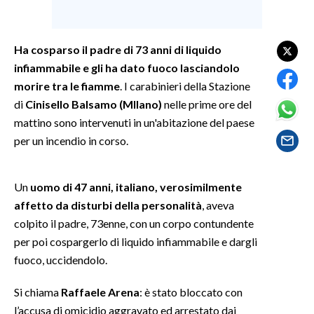
SPETTACOLI
Ha cosparso il padre di 73 anni di liquido
GOSSIP
infiammabile e gli ha dato fuoco lasciandolo
morire tra le fiamme
. I carabinieri della Stazione
SALUTE
di
Cinisello Balsamo (MIlano)
nelle prime ore del
mattino sono intervenuti in un'abitazione del paese
SARDEGNA TURISMO
per un incendio in corso.
SARDI NEL MONDO
Un
uomo di 47 anni, italiano, verosimilmente
NOTIZIE
affetto da disturbi della personalità
, aveva
EVENTI
colpito il padre, 73enne, con un corpo contundente
per poi cospargerlo di liquido infiammabile e dargli
#CARAUNIONE
fuoco, uccidendolo.
3 MINUTI CON
Si chiama
Raffaele Arena
: è stato bloccato con
l’accusa di omicidio aggravato ed arrestato dai
INSULARITÀ