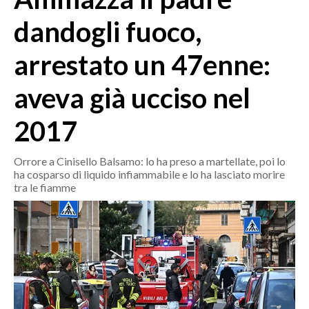
MEDIO CAMPIDANO
dandogli fuoco,
ORISTANO E PROVINCIA
SASSARI E PROVINCIA
arrestato un 47enne:
GALLURA
aveva già ucciso nel
NUORO E PROVINCIA
OGLIASTRA
2017
AGENDA
Orrore a Cinisello Balsamo: lo ha preso a martellate, poi lo
CRONACA
ha cosparso di liquido infiammabile e lo ha lasciato morire
ITALIA
tra le fiamme
MONDO
POLITICA
ECONOMIA
SERVIZI ALLE IMPRESE