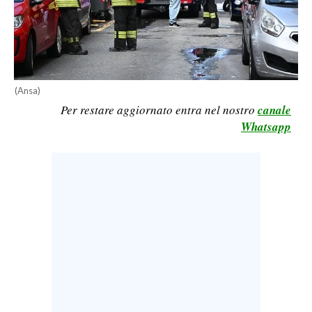
LAVORO
BANDI
SPORT IN SARDEGNA
(Ansa)
SPORT
Per restare aggiornato entra nel nostro
canale
Whatsapp
RISULTATI E CLASSIFICHE
CALCIO
CALCIO REGIONALE
BASKET
VOLLEY
MOTORI
TENNIS
ALTRI SPORT
CULTURA