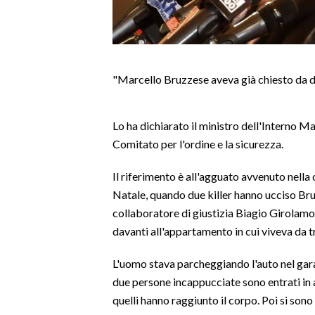
LAVORO
BANDI
SPORT IN SARDEGNA
"Marcello Bruzzese aveva già chiesto da du
SPORT
Lo ha dichiarato il ministro dell'Interno Ma
RISULTATI E CLASSIFICHE
Comitato per l'ordine e la sicurezza.
CALCIO
CALCIO REGIONALE
Il riferimento è all'agguato avvenuto nella c
BASKET
Natale, quando due killer hanno ucciso Bruz
collaboratore di giustizia Biagio Girolamo
VOLLEY
davanti all'appartamento in cui viveva da tr
MOTORI
TENNIS
L'uomo stava parcheggiando l'auto nel gara
ALTRI SPORT
due persone incappucciate sono entrati in 
quelli hanno raggiunto il corpo. Poi si sono 
CULTURA