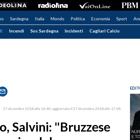
eo
Sardegna
Italia
Mondo
Politica
Economia
Sport
An
I:
Incendi
Sos Sardegna
Incidenti
Cagliari Calcio
EDIT
27 dicembre 2018 alle 16:40
aggiornato il 27 dicembre 2018 alle 17:08
, Salvini: "Bruzzese