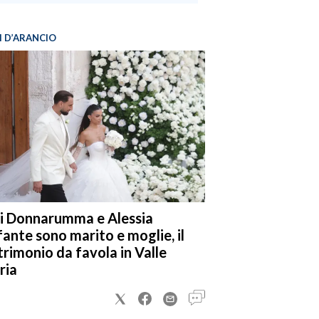
I D’ARANCIO
i Donnarumma e Alessia
fante sono marito e moglie, il
rimonio da favola in Valle
ria