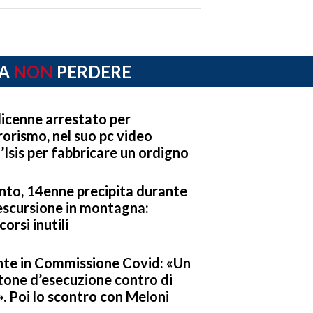
A
NON
PERDERE
icenne arrestato per
rorismo, nel suo pc video
l’Isis per fabbricare un ordigno
nto, 14enne precipita durante
escursione in montagna:
corsi inutili
te in Commissione Covid: «Un
tone d’esecuzione contro di
. Poi lo scontro con Meloni