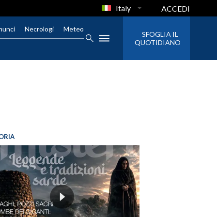
Italy
ACCEDI
nunci
Necrologi
Meteo
SFOGLIA IL
QUOTIDIANO
ORIA