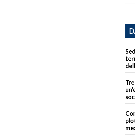
D
Sed
ter
del
Tre
un’
soc
Con
plo
me»