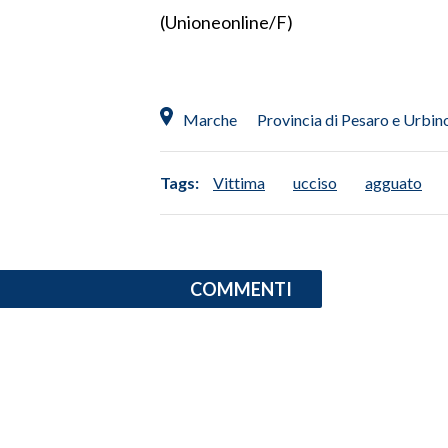
(Unioneonline/F)
INFO AZIENDE
ABBONATI
ANNUNCI
Marche
Provincia di Pesaro e Urbin
NECROLOGI
PUBBLICITÀ
Tags:
Vittima
ucciso
agguato
SPIAGGE
STORE
COMMENTI