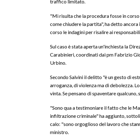
traffico limitato.
SPETTACOLI
"Mi risulta che la procedura fosse in cors
come chiudere la partita", ha detto ancora 
GOSSIP
corso le indagini per risalire ai responsabil
SALUTE
Sul caso è stata aperta un'inchiesta la Dire
Carabinieri, coordinati dai pm Fabrizio G
SARDEGNA TURISMO
Urbino.
SARDI NEL MONDO
Secondo Salvini il delitto "è un gesto di e
NOTIZIE
arroganza, di violenza ma di debolezza. Lo St
EVENTI
vinta. Se pensano di spaventare qualcuno, s
"Sono qua a testimoniare il fatto che le Mar
#CARAUNIONE
infiltrazione criminale" ha aggiunto, sottoli
3 MINUTI CON
calo: "sono orgoglioso del lavoro che stann
ministro.
INSULARITÀ