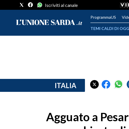
Iscriviti al canale
ProgrammaUS
Vid
TEMI CALDI DI OGG
METEO
COMUNI AL VOTO
VIDEO
FOTO
ITALIA
CRONACA SARDEGNA
CAGLIARI
Agguato a Pesaro
PROVINCIA DI CAGLIARI
SULCIS IGLESIENTE