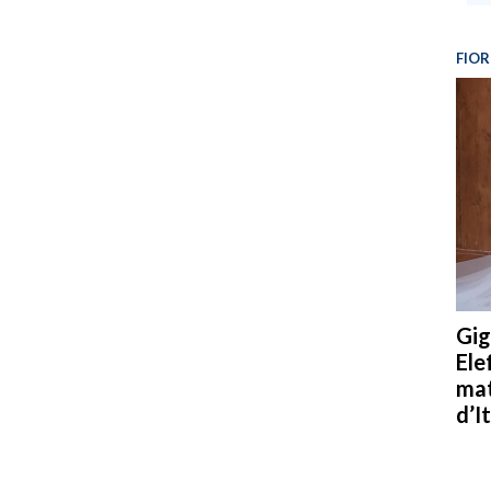
FIOR
Gig
Ele
mat
d’It