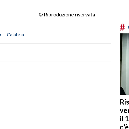
© Riproduzione riservata
#
o
Calabria
Ris
ven
il 
c'