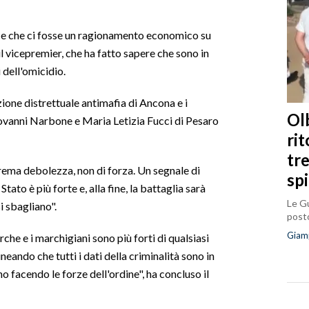
o e che ci fosse un ragionamento economico su
il vicepremier, che ha fatto sapere che sono in
i dell'omicidio.
zione distrettuale antimafia di Ancona e i
Olb
iovanni Narbone e Maria Letizia Fucci di Pesaro
ri
tr
strema debolezza, non di forza. Un segnale di
sp
ato è più forte e, alla fine, la battaglia sarà
Le Gu
i sbagliano".
posto
Giam
che e i marchigiani sono più forti di qualsiasi
neando che tutti i dati della criminalità sono in
o facendo le forze dell'ordine", ha concluso il