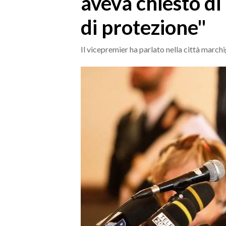
aveva chiesto d
MEDIO CAMPIDANO
di protezione"
ORISTANO E PROVINCIA
SASSARI E PROVINCIA
Il vicepremier ha parlato nella città march
GALLURA
NUORO E PROVINCIA
OGLIASTRA
AGENDA
CRONACA
ITALIA
MONDO
POLITICA
ECONOMIA
SERVIZI ALLE IMPRESE