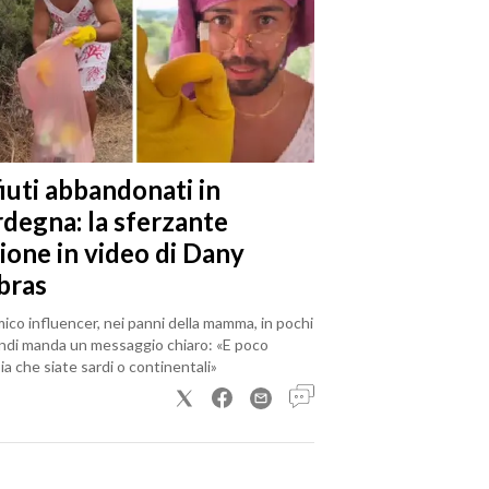
iuti abbandonati in
rdegna: la sferzante
ione in video di Dany
bras
mico influencer, nei panni della mamma, in pochi
ndi manda un messaggio chiaro: «E poco
a che siate sardi o continentali»