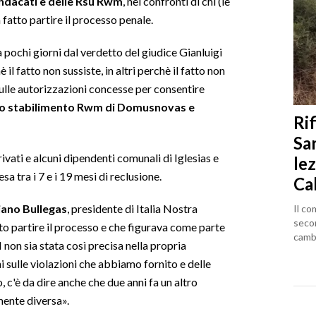
indacati e delle Rsu Rwm
, nei confronti di chi (le
 fatto partire il processo penale.
 pochi giorni dal verdetto del giudice Gianluigi
il fatto non sussiste, in altri perchè il fatto non
sulle autorizzazioni concesse per consentire
ello stabilimento Rwm di Domusnovas e
Rif
Sa
rivati e alcuni dipendenti comunali di Iglesias e
lez
tra i 7 e i 19 mesi di reclusione.
Ca
iano Bullegas
, presidente di Italia Nostra
Il co
seco
to partire il processo e che figurava come parte
cambi
 non sia stata così precisa nella propria
i sulle violazioni che abbiamo fornito e delle
, c'è da dire anche che due anni fa un altro
mente diversa».