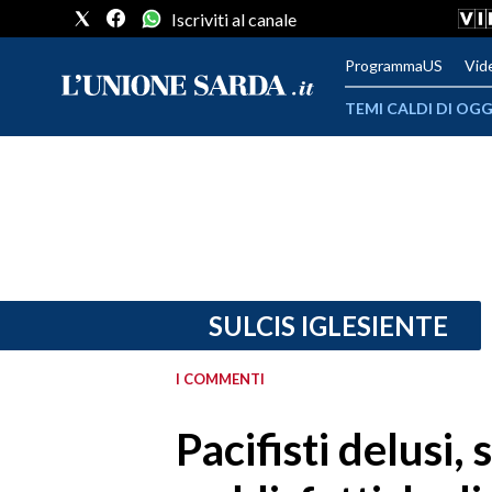
Iscriviti al canale
ProgrammaUS
Vid
TEMI CALDI DI OGG
METEO
COMUNI AL VOTO
VIDEO
FOTO
SULCIS IGLESIENTE
CRONACA SARDEGNA
I COMMENTI
CAGLIARI
Pacifisti delusi, 
PROVINCIA DI CAGLIARI
SULCIS IGLESIENTE