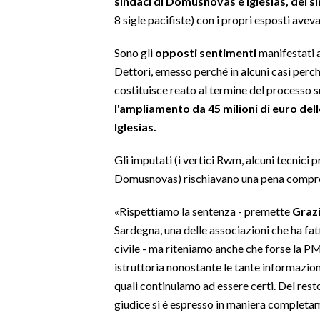
sindaci di Domusnovas e Iglesias, dei s
8 sigle pacifiste) con i propri esposti aveva
SPETTACOLI
Sono gli
opposti sentimenti
manifestati a
GOSSIP
Dettori, emesso perché in alcuni casi perchè 
costituisce reato al termine del processo 
SALUTE
l'ampliamento da 45 milioni di euro d
Iglesias.
SARDEGNA TURISMO
Gli imputati (i vertici Rwm, alcuni tecnici p
SARDI NEL MONDO
Domusnovas) rischiavano una pena compresa 
NOTIZIE
«Rispettiamo la sentenza - premette
Graz
EVENTI
Sardegna, una delle associazioni che ha fat
#CARAUNIONE
civile - ma riteniamo anche che forse la PM
istruttoria nonostante le tante informazion
3 MINUTI CON
quali continuiamo ad essere certi. Del resto
giudice si è espresso in maniera completa
INSULARITÀ