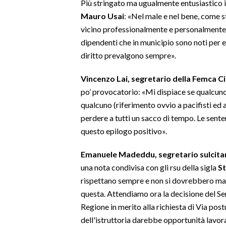
Più stringato ma ugualmente entusiastico
Mauro Usai
: «Nel male e nel bene, come s
vicino professionalmente e personalmente
dipendenti che in municipio sono noti per esse
diritto prevalgono sempre».
Vincenzo Lai, segretario della Femca Cis
po’ provocatorio: «Mi dispiace se qualcuno
qualcuno (riferimento ovvio a pacifisti ed a
perdere a tutti un sacco di tempo. Le sent
questo epilogo positivo».
Emanuele Madeddu, segretario sulcitano
una nota condivisa con gli rsu della sigla
St
rispettano sempre e non si dovrebbero m
questa. Attendiamo ora la decisione del Se
Regione in merito alla richiesta di Via post
dell'istruttoria darebbe opportunità lavor