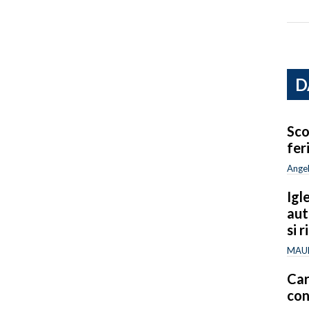
D
Sco
fer
Ange
Igl
aut
si r
MAUR
Car
con