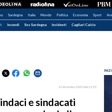
eo
Sardegna
Italia
Mondo
Politica
Economia
Sport
An
I:
Incendi
Sos Sardegna
Incidenti
Cagliari Calcio
INIZ
23 dicembre 2023 alle 21:35
sindaci e sindacati