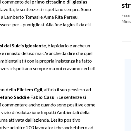
 il commento del
primo cittadino di Iglesias
st
tavolta, le sentenze si rispettano sempre. Sono
Ecco 
 a Lamberto Tomasi e Anna Rita Perseu,
Minis
re iper - puntigliosi. Alla fine la giustizia e il
l del Sulcis iglesiente
, è lapidario e anche un
 è rimasto deluso ma c'è anche da dire che quel
mbientalisti) con la propria insistenza ha fatto
enze si rispettano sempre ma noi eravamo certi di
 della Filctem Cgil
, affida il suo pensiero ad
efano Saddi e Fabio Casu
: «Le sentenze si
ai commentare anche quando sono positive come
rvizio di Valutazione Impatti Ambientali della
uma attivata dall'azienda. L'esito positivo
ative ad oltre 200 lavoratori che andrebbero ad