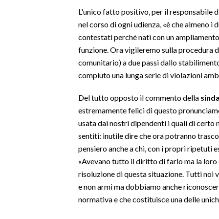
L'unico fatto positivo, per il responsabile 
INFO AZIENDE
nel corso di ogni udienza, «è che almeno i
ABBONATI
contestati perchè nati con un ampliamento 
funzione. Ora vigileremo sulla procedura di 
ANNUNCI
comunitario) a due passi dallo stabiliment
NECROLOGI
compiuto una lunga serie di violazioni amb
PUBBLICITÀ
SPIAGGE
Del tutto opposto il commento della
sinda
estremamente felici di questo pronunciam
STORE
usata dai nostri dipendenti i quali di certo 
sentiti: inutile dire che ora potranno tras
pensiero anche a chi, con i propri ripetuti e
«Avevano tutto il diritto di farlo ma la lor
risoluzione di questa situazione. Tutti no
e non armi ma dobbiamo anche riconoscer
normativa e che costituisce una delle uniche