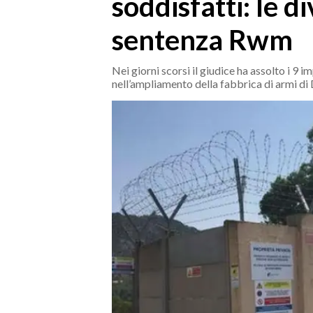
soddisfatti: le d
MEDIO CAMPIDANO
ORISTANO E PROVINCIA
sentenza Rwm
SASSARI E PROVINCIA
GALLURA
Nei giorni scorsi il giudice ha assolto i 9 
nell’ampliamento della fabbrica di armi d
NUORO E PROVINCIA
OGLIASTRA
AGENDA
CRONACA
ITALIA
MONDO
POLITICA
ECONOMIA
SERVIZI ALLE IMPRESE