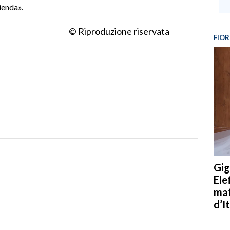
azienda».
© Riproduzione riservata
FIOR
Gig
Ele
mat
d’It