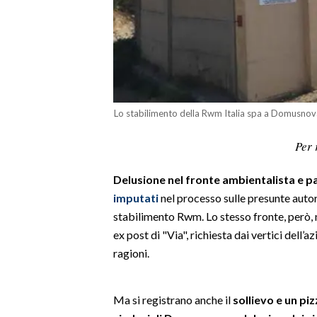
LAVORO
BANDI
SPORT IN SARDEGNA
SPORT
Lo stabilimento della Rwm Italia spa a Domusnov
RISULTATI E CLASSIFICHE
Per 
CALCIO
CALCIO REGIONALE
Delusione nel fronte ambientalista e pa
BASKET
imputati
nel processo sulle presunte autor
stabilimento Rwm. Lo stesso fronte, però, n
VOLLEY
ex post di "Via", richiesta dai vertici dell’
MOTORI
ragioni.
TENNIS
ALTRI SPORT
Ma si registrano anche il
sollievo e un piz
CULTURA