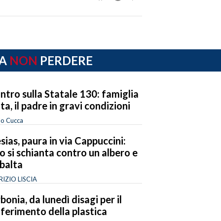
A
NON
PERDERE
ntro sulla Statale 130: famiglia
ita, il padre in gravi condizioni
lo Cucca
esias, paura in via Cappuccini:
o si schianta contro un albero e
ibalta
IZIO LISCIA
bonia, da lunedì disagi per il
ferimento della plastica