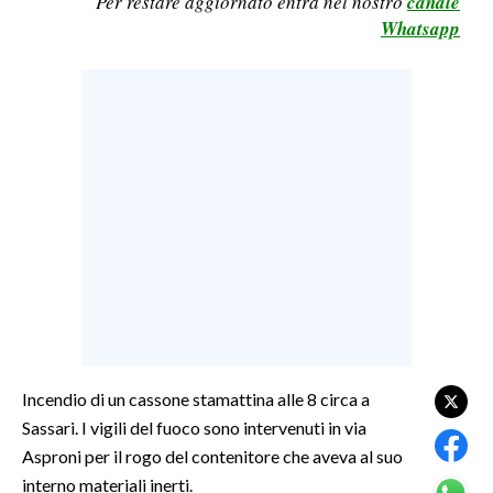
Per restare aggiornato entra nel nostro
canale
Whatsapp
LAVORO
BANDI
SPORT IN SARDEGNA
SPORT
RISULTATI E CLASSIFICHE
CALCIO
CALCIO REGIONALE
BASKET
VOLLEY
MOTORI
Incendio di un cassone stamattina alle 8 circa a
TENNIS
Sassari. I vigili del fuoco sono intervenuti in via
ALTRI SPORT
Asproni per il rogo del contenitore che aveva al suo
interno materiali inerti.
CULTURA