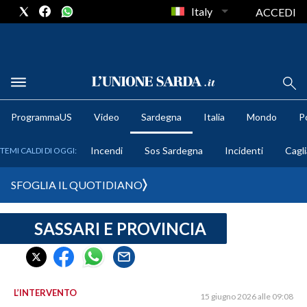
Italy
ACCEDI
METEO
ProgrammaUS
Video
Sardegna
Italia
Mondo
Po
COMUNI AL VOTO
Incendi
Sos Sardegna
Incidenti
Cagli
TEMI CALDI DI OGGI:
VIDEO
SFOGLIA IL QUOTIDIANO
FOTO
SASSARI E PROVINCIA
CRONACA SARDEGNA
CAGLIARI
PROVINCIA DI CAGLIARI
SULCIS IGLESIENTE
L’INTERVENTO
15 giugno 2026 alle 09:08