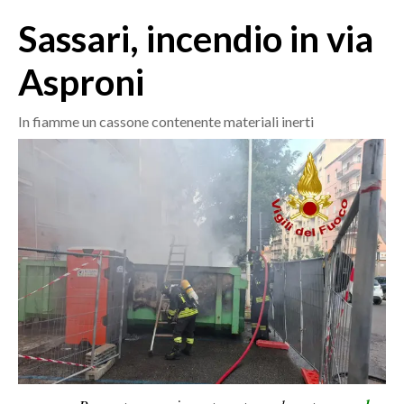
MEDIO CAMPIDANO
Sassari, incendio in via
ORISTANO E PROVINCIA
SASSARI E PROVINCIA
Asproni
GALLURA
NUORO E PROVINCIA
In fiamme un cassone contenente materiali inerti
OGLIASTRA
AGENDA
CRONACA
ITALIA
MONDO
POLITICA
ECONOMIA
SERVIZI ALLE IMPRESE