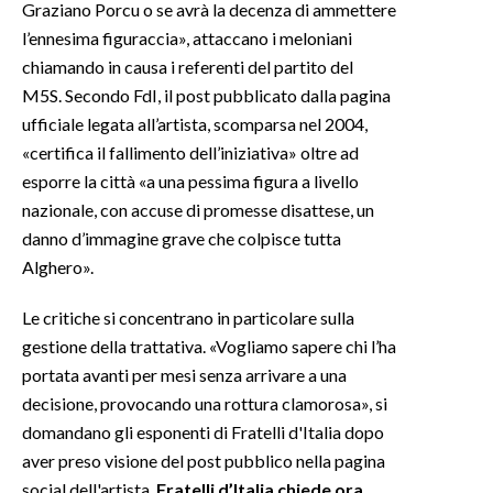
Graziano Porcu o se avrà la decenza di ammettere
l’ennesima figuraccia», attaccano i meloniani
INFO AZIENDE
chiamando in causa i referenti del partito del
ABBONATI
M5S. Secondo FdI, il post pubblicato dalla pagina
ANNUNCI
ufficiale legata all’artista, scomparsa nel 2004,
NECROLOGI
«certifica il fallimento dell’iniziativa» oltre ad
esporre la città «a una pessima figura a livello
PUBBLICITÀ
nazionale, con accuse di promesse disattese, un
SPIAGGE
danno d’immagine grave che colpisce tutta
STORE
Alghero».
Le critiche si concentrano in particolare sulla
gestione della trattativa. «Vogliamo sapere chi l’ha
portata avanti per mesi senza arrivare a una
decisione, provocando una rottura clamorosa», si
domandano gli esponenti di Fratelli d'Italia dopo
aver preso visione del post pubblico nella pagina
social dell'artista.
Fratelli d’Italia chiede ora