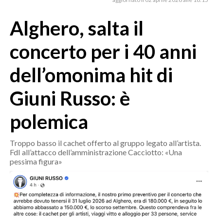
MEDIO CAMPIDANO
ORISTANO E PROVINCIA
Alghero, salta il
SASSARI E PROVINCIA
concerto per i 40 anni
GALLURA
NUORO E PROVINCIA
dell’omonima hit di
OGLIASTRA
Giuni Russo: è
AGENDA
polemica
CRONACA
ITALIA
Troppo basso il cachet offerto al gruppo legato all’artista.
MONDO
FdI all’attacco dell’amministrazione Cacciotto: «Una
pessima figura»
POLITICA
ECONOMIA
SERVIZI ALLE IMPRESE