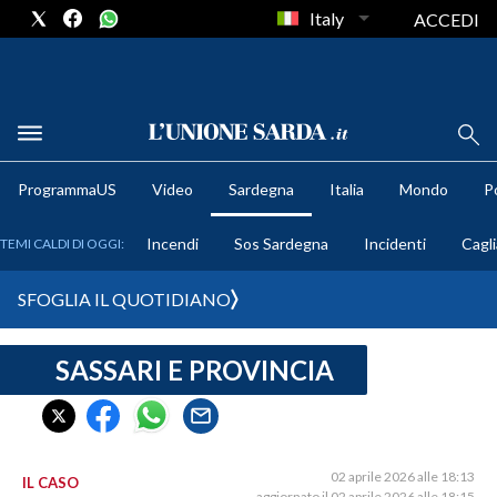
Italy
ACCEDI
METEO
ProgrammaUS
Video
Sardegna
Italia
Mondo
Po
COMUNI AL VOTO
Incendi
Sos Sardegna
Incidenti
Cagli
TEMI CALDI DI OGGI:
VIDEO
SFOGLIA IL QUOTIDIANO
FOTO
SASSARI E PROVINCIA
CRONACA SARDEGNA
CAGLIARI
PROVINCIA DI CAGLIARI
SULCIS IGLESIENTE
02 aprile 2026 alle 18:13
IL CASO
aggiornato il 02 aprile 2026 alle 18:15