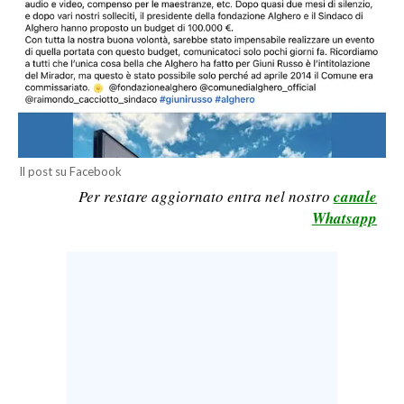
LAVORO
BANDI
SPORT IN SARDEGNA
SPORT
RISULTATI E CLASSIFICHE
Il post su Facebook
Per restare aggiornato entra nel nostro
canale
CALCIO
Whatsapp
CALCIO REGIONALE
BASKET
VOLLEY
MOTORI
TENNIS
ALTRI SPORT
CULTURA