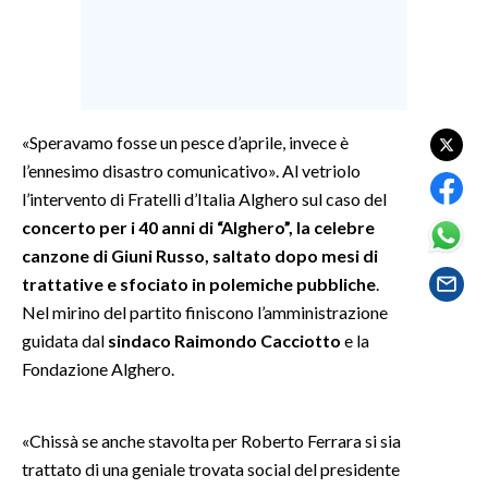
SPETTACOLI
GOSSIP
«Speravamo fosse un pesce d’aprile, invece è
SALUTE
l’ennesimo disastro comunicativo». Al vetriolo
l’intervento di Fratelli d’Italia Alghero sul caso del
SARDEGNA TURISMO
concerto per i 40 anni di “Alghero”, la celebre
canzone di Giuni Russo, saltato dopo mesi di
SARDI NEL MONDO
trattative e sfociato in polemiche pubbliche
.
NOTIZIE
Nel mirino del partito finiscono l’amministrazione
EVENTI
guidata dal
sindaco Raimondo Cacciotto
e la
Fondazione Alghero.
#CARAUNIONE
3 MINUTI CON
«Chissà se anche stavolta per Roberto Ferrara si sia
trattato di una geniale trovata social del presidente
INSULARITÀ