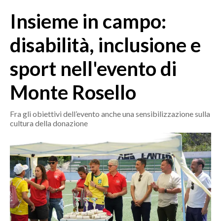
MEDIO CAMPIDANO
Insieme in campo:
ORISTANO E PROVINCIA
SASSARI E PROVINCIA
disabilità, inclusione e
GALLURA
sport nell'evento di
NUORO E PROVINCIA
OGLIASTRA
Monte Rosello
AGENDA
Fra gli obiettivi dell’evento anche una sensibilizzazione sulla
CRONACA
cultura della donazione
ITALIA
MONDO
POLITICA
ECONOMIA
SERVIZI ALLE IMPRESE