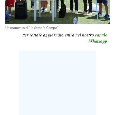
LAVORO
BANDI
SPORT IN SARDEGNA
Un momento di "Insieme in Campo"
Per restare aggiornato entra nel nostro
canale
SPORT
Whatsapp
RISULTATI E CLASSIFICHE
CALCIO
CALCIO REGIONALE
BASKET
VOLLEY
MOTORI
TENNIS
ALTRI SPORT
CULTURA