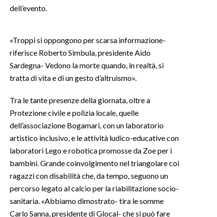
dell’evento.
INFO AZIENDE
ABBONATI
«Troppi si oppongono per scarsa informazione-
ANNUNCI
riferisce Roberto Simbula, presidente Aido
Sardegna- Vedono la morte quando, in realtà, si
NECROLOGI
tratta di vita e di un gesto d’altruismo».
PUBBLICITÀ
SPIAGGE
Tra le tante presenze della giornata, oltre a
STORE
Protezione civile e polizia locale, quelle
dell’associazione Bogamarì, con un laboratorio
artistico inclusivo, e le attività ludico-educative con
laboratori Lego e robotica promosse da Zoe per i
bambini. Grande coinvolgimento nel triangolare coi
ragazzi con disabilità che, da tempo, seguono un
percorso legato al calcio per la riabilitazione socio-
sanitaria. «Abbiamo dimostrato- tira le somme
Carlo Sanna, presidente di Glocal- che si può fare