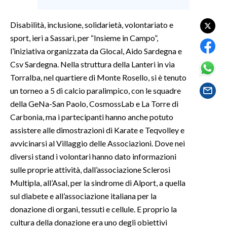
SPETTACOLI
Disabilità, inclusione, solidarietà, volontariato e
sport, ieri a Sassari, per “Insieme in Campo”,
GOSSIP
l’iniziativa organizzata da Glocal, Aido Sardegna e
Csv Sardegna. Nella struttura della Lanteri in via
SALUTE
Torralba, nel quartiere di Monte Rosello, si è tenuto
un torneo a 5 di calcio paralimpico, con le squadre
SARDEGNA TURISMO
della GeNa-San Paolo, CosmossLab e La Torre di
Carbonia, ma i partecipanti hanno anche potuto
SARDI NEL MONDO
assistere alle dimostrazioni di Karate e Teqvolley e
NOTIZIE
avvicinarsi al Villaggio delle Associazioni. Dove nei
EVENTI
diversi stand i volontari hanno dato informazioni
sulle proprie attività, dall’associazione Sclerosi
#CARAUNIONE
Multipla, all’Asal, per la sindrome di Alport, a quella
sul diabete e all’associazione italiana per la
3 MINUTI CON
donazione di organi, tessuti e cellule. E proprio la
cultura della donazione era uno degli obiettivi
INSULARITÀ