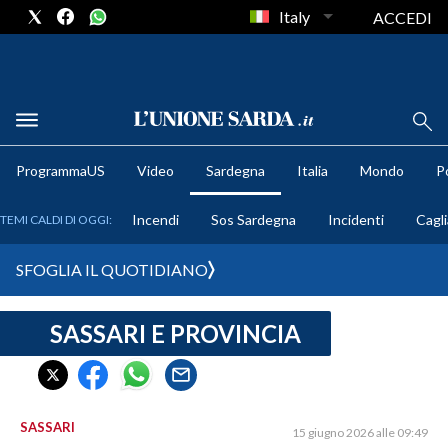
Italy
ACCEDI
METEO
ProgrammaUS
Video
Sardegna
Italia
Mondo
Po
COMUNI AL VOTO
Incendi
Sos Sardegna
Incidenti
Cagli
TEMI CALDI DI OGGI:
VIDEO
SFOGLIA IL QUOTIDIANO
FOTO
SASSARI E PROVINCIA
CRONACA SARDEGNA
CAGLIARI
PROVINCIA DI CAGLIARI
SULCIS IGLESIENTE
SASSARI
15 giugno 2026 alle 09:49