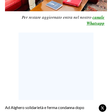
LAVORO
BANDI
Per restare aggiornato entra nel nostro
canale
Whatsapp
SPORT IN SARDEGNA
SPORT
RISULTATI E CLASSIFICHE
CALCIO
CALCIO REGIONALE
BASKET
VOLLEY
MOTORI
TENNIS
ALTRI SPORT
Ad Alghero solidarietà e ferma condanna dopo
CULTURA