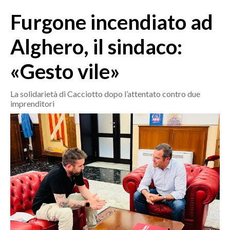
MEDIO CAMPIDANO
Furgone incendiato ad
ORISTANO E PROVINCIA
SASSARI E PROVINCIA
Alghero, il sindaco:
GALLURA
«Gesto vile»
NUORO E PROVINCIA
OGLIASTRA
La solidarietà di Cacciotto dopo l’attentato contro due
AGENDA
imprenditori
CRONACA
ITALIA
MONDO
POLITICA
ECONOMIA
SERVIZI ALLE IMPRESE