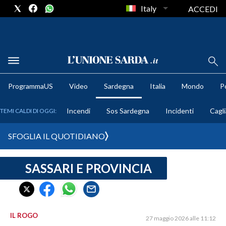
Italy
ACCEDI
METEO
ProgrammaUS
Video
Sardegna
Italia
Mondo
Po
COMUNI AL VOTO
Incendi
Sos Sardegna
Incidenti
Cagli
TEMI CALDI DI OGGI:
VIDEO
SFOGLIA IL QUOTIDIANO
FOTO
SASSARI E PROVINCIA
CRONACA SARDEGNA
CAGLIARI
PROVINCIA DI CAGLIARI
SULCIS IGLESIENTE
IL ROGO
27 maggio 2026 alle 11:12