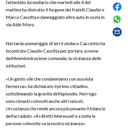
l’attentato incendiario che martedì alle 4 del
mattino ha distrutto il furgone dei fratelli Claudio e
SPETTACOLI
Marco Cassitta e danneggiato altre auto in sosta in
via Aldo Moro.
GOSSIP
SALUTE
Nel tardo pomeriggio di ieri il sindaco Cacciotto ha
incontrato Claudio Cassitta per portare, a nome
SARDEGNA TURISMO
dell’Amministrazione comunale, la vicinanza delle
istituzioni.
SARDI NEL MONDO
NOTIZIE
«Un gesto vile che condanniamo con assoluta
EVENTI
fermezza», ha dichiarato il primo cittadino,
sottolineando la gravità dell’episodio. Nel rogo
#CARAUNIONE
sono rimasti coinvolti anche altri veicoli,
circostanza che rende ancora più pesante il bilancio
3 MINUTI CON
dell’accaduto. «Ai diretti interessati e a tutte le
persone coinvolte va la nostra vicinanza».
INSULARITÀ