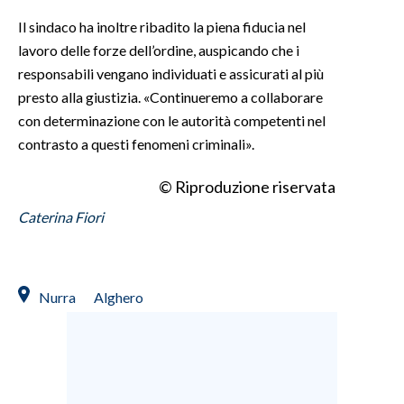
Il sindaco ha inoltre ribadito la piena fiducia nel
INFO AZIENDE
lavoro delle forze dell’ordine, auspicando che i
ABBONATI
responsabili vengano individuati e assicurati al più
ANNUNCI
presto alla giustizia. «Continueremo a collaborare
con determinazione con le autorità competenti nel
NECROLOGI
contrasto a questi fenomeni criminali».
PUBBLICITÀ
SPIAGGE
© Riproduzione riservata
STORE
Caterina Fiori
Nurra
Alghero