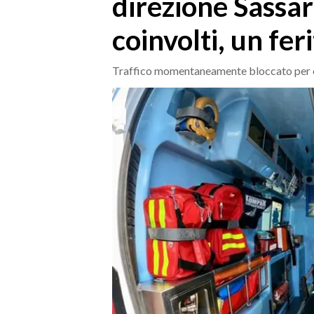
direzione Sassari
MEDIO CAMPIDANO
ORISTANO E PROVINCIA
coinvolti, un fer
SASSARI E PROVINCIA
GALLURA
Traffico momentaneamente bloccato per co
NUORO E PROVINCIA
OGLIASTRA
AGENDA
CRONACA
ITALIA
MONDO
POLITICA
ECONOMIA
SERVIZI ALLE IMPRESE