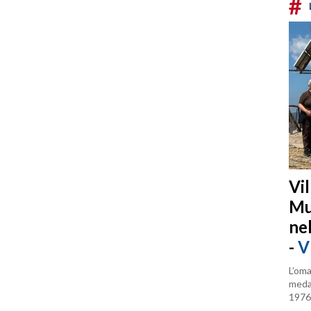
#
Vi
Mu
ne
-
V
L’oma
medag
1976