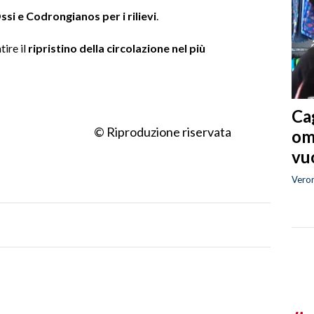
ssi e Codrongianos per i rilievi
.
tire il
ripristino della circolazione nel più
Cag
© Riproduzione riservata
om
vuo
Vero