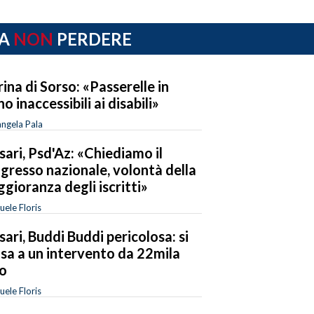
A
NON
PERDERE
ina di Sorso: «Passerelle in
no inaccessibili ai disabili»
ngela Pala
sari, Psd'Az: «Chiediamo il
gresso nazionale, volontà della
gioranza degli iscritti»
ele Floris
sari, Buddi Buddi pericolosa: si
sa a un intervento da 22mila
o
ele Floris