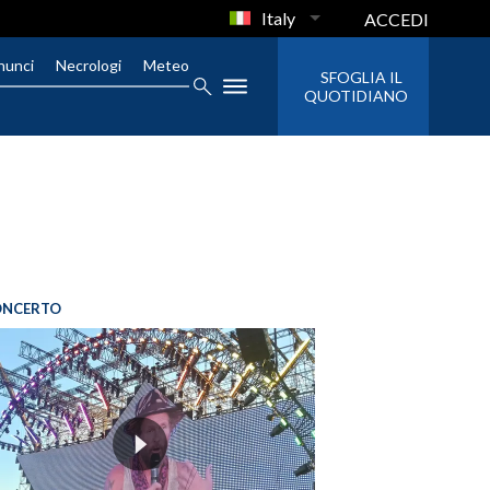
Italy
ACCEDI
nunci
Necrologi
Meteo
SFOGLIA IL
QUOTIDIANO
ONCERTO