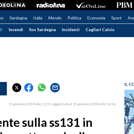
eo
Sardegna
Italia
Mondo
Politica
Economia
Sport
An
I:
Incendi
Sos Sardegna
Incidenti
Cagliari Calcio
IL C
15 gennaio 2024 alle 11:51
aggiornato il 15 gennaio 2024 alle 11:56
nte sulla ss131 in