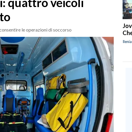
: quattro veicoli
ito
Jov
nsentire le operazioni di soccorso
Che
Ileni