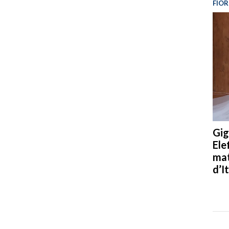
FIOR
Gig
Ele
mat
d’It