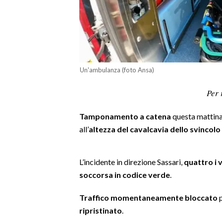
LAVORO
BANDI
SPORT IN SARDEGNA
Un'ambulanza (foto Ansa)
SPORT
Per 
RISULTATI E CLASSIFICHE
CALCIO
Tamponamento a catena
questa mattin
CALCIO REGIONALE
all’
altezza del cavalcavia dello svincol
BASKET
VOLLEY
L’incidente in direzione Sassari,
quattro i v
MOTORI
soccorsa in codice verde
.
TENNIS
ALTRI SPORT
Traffico momentaneamente bloccato
p
ripristinato
.
CULTURA