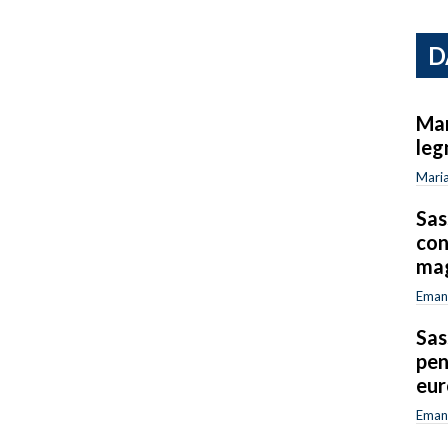
D
Mar
leg
Maria
Sas
con
mag
Emanu
Sas
pen
eur
Emanu