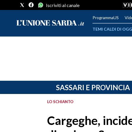
Iscriviti al canale
ProgrammaUS
Vid
TEMI CALDI DI OGG
METEO
COMUNI AL VOTO
VIDEO
FOTO
SASSARI E PROVINCIA
CRONACA SARDEGNA
LO SCHIANTO
CAGLIARI
Cargeghe, incide
PROVINCIA DI CAGLIARI
SULCIS IGLESIENTE