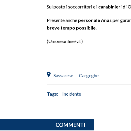
Sul posto i soccorritori e i
carabinieri di O
SPETTACOLI
Presente anche
personale Anas
per garan
GOSSIP
breve tempo possibile
.
(Unioneonline/v.l.)
SALUTE
SARDEGNA TURISMO
SARDI NEL MONDO
Sassarese
Cargeghe
NOTIZIE
EVENTI
Tags:
Incidente
#CARAUNIONE
3 MINUTI CON
COMMENTI
INSULARITÀ