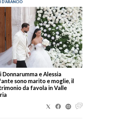
I D’ARANCIO
i Donnarumma e Alessia
fante sono marito e moglie, il
rimonio da favola in Valle
ria