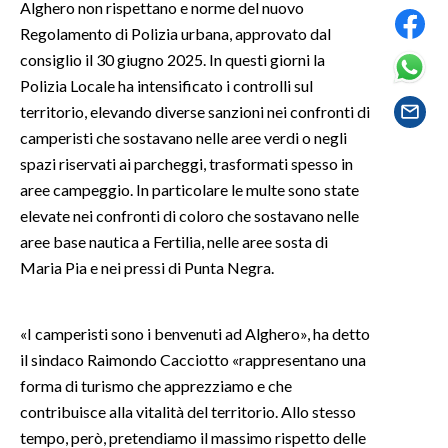
Alghero non rispettano e norme del nuovo
Regolamento di Polizia urbana, approvato dal
SPETTACOLI
consiglio il 30 giugno 2025. In questi giorni la
Polizia Locale ha intensificato i controlli sul
GOSSIP
territorio, elevando diverse sanzioni nei confronti di
camperisti che sostavano nelle aree verdi o negli
SALUTE
spazi riservati ai parcheggi, trasformati spesso in
SARDEGNA TURISMO
aree campeggio. In particolare le multe sono state
elevate nei confronti di coloro che sostavano nelle
SARDI NEL MONDO
aree base nautica a Fertilia, nelle aree sosta di
Maria Pia e nei pressi di Punta Negra.
NOTIZIE
EVENTI
«I camperisti sono i benvenuti ad Alghero», ha detto
#CARAUNIONE
il sindaco Raimondo Cacciotto «rappresentano una
forma di turismo che apprezziamo e che
3 MINUTI CON
contribuisce alla vitalità del territorio. Allo stesso
tempo, però, pretendiamo il massimo rispetto delle
INSULARITÀ