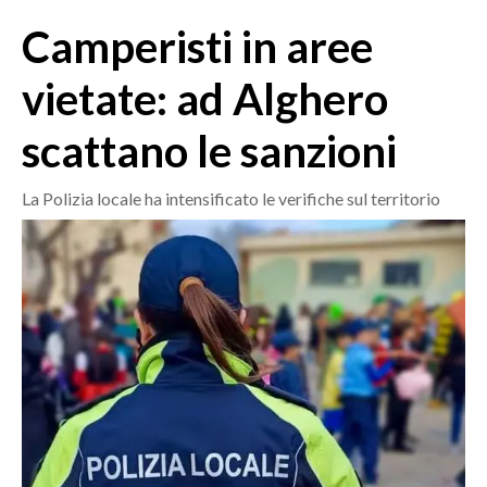
MEDIO CAMPIDANO
Camperisti in aree
ORISTANO E PROVINCIA
SASSARI E PROVINCIA
vietate: ad Alghero
GALLURA
scattano le sanzioni
NUORO E PROVINCIA
OGLIASTRA
La Polizia locale ha intensificato le verifiche sul territorio
AGENDA
CRONACA
ITALIA
MONDO
POLITICA
ECONOMIA
SERVIZI ALLE IMPRESE