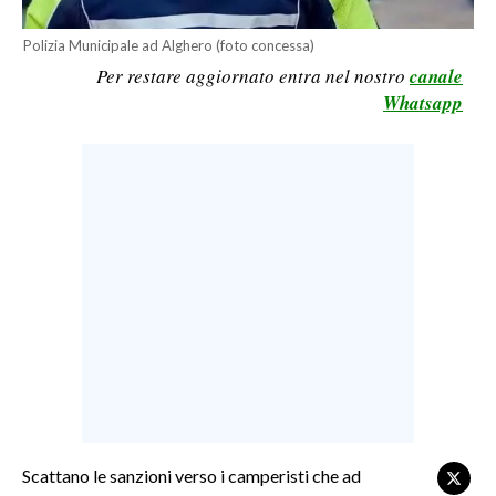
LAVORO
Polizia Municipale ad Alghero (foto concessa)
BANDI
Per restare aggiornato entra nel nostro
canale
Whatsapp
SPORT IN SARDEGNA
SPORT
RISULTATI E CLASSIFICHE
CALCIO
CALCIO REGIONALE
BASKET
VOLLEY
MOTORI
TENNIS
ALTRI SPORT
Scattano le sanzioni verso i camperisti che ad
CULTURA