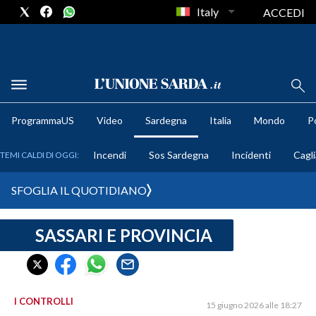
Italy
ACCEDI
METEO
ProgrammaUS
Video
Sardegna
Italia
Mondo
Po
COMUNI AL VOTO
Incendi
Sos Sardegna
Incidenti
Cagli
TEMI CALDI DI OGGI:
VIDEO
SFOGLIA IL QUOTIDIANO
FOTO
SASSARI E PROVINCIA
CRONACA SARDEGNA
CAGLIARI
PROVINCIA DI CAGLIARI
SULCIS IGLESIENTE
I CONTROLLI
15 giugno 2026 alle 18:27