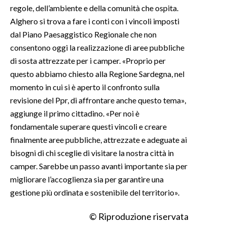
regole, dell’ambiente e della comunità che ospita.
Alghero si trova a fare i conti con i vincoli imposti
INFO AZIENDE
dal Piano Paesaggistico Regionale che non
ABBONATI
consentono oggi la realizzazione di aree pubbliche
ANNUNCI
di sosta attrezzate per i camper. «Proprio per
NECROLOGI
questo abbiamo chiesto alla Regione Sardegna, nel
PUBBLICITÀ
momento in cui si è aperto il confronto sulla
SPIAGGE
revisione del Ppr, di affrontare anche questo tema»,
aggiunge il primo cittadino. «Per noi è
STORE
fondamentale superare questi vincoli e creare
finalmente aree pubbliche, attrezzate e adeguate ai
bisogni di chi sceglie di visitare la nostra città in
camper. Sarebbe un passo avanti importante sia per
migliorare l’accoglienza sia per garantire una
gestione più ordinata e sostenibile del territorio».
© Riproduzione riservata