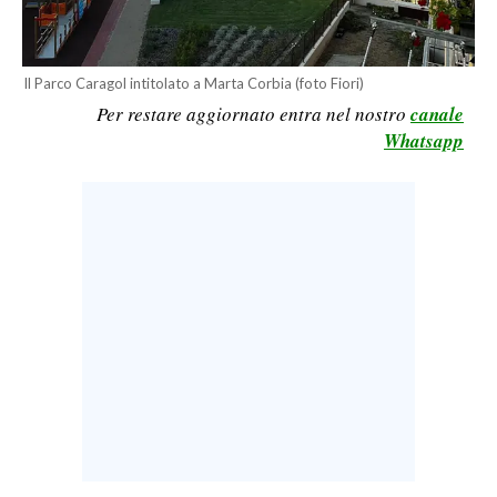
LAVORO
BANDI
Il Parco Caragol intitolato a Marta Corbia (foto Fiori)
Per restare aggiornato entra nel nostro
canale
SPORT IN SARDEGNA
Whatsapp
SPORT
RISULTATI E CLASSIFICHE
CALCIO
CALCIO REGIONALE
BASKET
VOLLEY
MOTORI
TENNIS
ALTRI SPORT
CULTURA