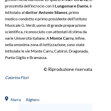
prossimità dell’incrocio con il
Lungomare Dante
, è
INFO AZIENDE
intitolato al
dottor Antonio Silanos
, primo
ABBONATI
medico condotto e primo presidente dell’Istituto
Musicale G. Verdi, uomo di grande preparazione
ANNUNCI
scientifica, riconosciuto con attestati di stima da
NECROLOGI
varie Università italiane. A
Monte Carru
, infine,
PUBBLICITÀ
nella omonima zona di lottizzazione, sono state
SPIAGGE
intitolate le vie Monte Carru, Cabirol, Dragonada,
STORE
Punta Giglio e Bramassa.
© Riproduzione riservata
Caterina Fiori
Nurra
Alghero