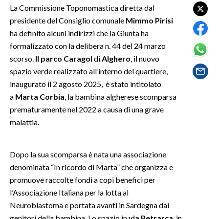
La Commissione Toponomastica diretta dal
presidente del Consiglio comunale
Mimmo Pirisi
SPETTACOLI
ha definito alcuni indirizzi che la Giunta ha
GOSSIP
formalizzato con la delibera n. 44 del 24 marzo
scorso.
Il parco Caragol
di
Alghero
, il nuovo
SALUTE
spazio verde realizzato all’interno del quartiere,
inaugurato il 2 agosto 2025, è stato intitolato
SARDEGNA TURISMO
a
Marta Corbia
, la bambina algherese scomparsa
prematuramente nel 2022 a causa di una grave
SARDI NEL MONDO
malattia.
NOTIZIE
EVENTI
Dopo la sua scomparsa è nata una associazione
denominata “In ricordo di Marta” che organizza e
#CARAUNIONE
promuove raccolte fondi a copi benefici per
l’Associazione Italiana per la lotta al
3 MINUTI CON
Neuroblastoma e portata avanti in Sardegna dai
INSULARITÀ
genitori della bambina. Lo spazio in
via Petrarca
, in