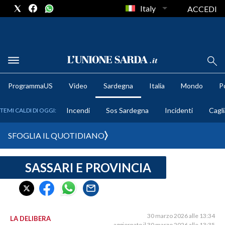
Italy
ACCEDI
METEO
ProgrammaUS
Video
Sardegna
Italia
Mondo
Po
COMUNI AL VOTO
Incendi
Sos Sardegna
Incidenti
Cagli
TEMI CALDI DI OGGI:
VIDEO
SFOGLIA IL QUOTIDIANO
FOTO
SASSARI E PROVINCIA
CRONACA SARDEGNA
CAGLIARI
PROVINCIA DI CAGLIARI
SULCIS IGLESIENTE
30 marzo 2026 alle 13:34
LA DELIBERA
aggiornato il 30 marzo 2026 alle 13:35