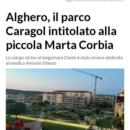
MEDIO CAMPIDANO
ORISTANO E PROVINCIA
Alghero, il parco
SASSARI E PROVINCIA
Caragol intitolato alla
GALLURA
NUORO E PROVINCIA
piccola Marta Corbia
OGLIASTRA
AGENDA
Lo slargo vicino al lungomare Dante è stato invece dedicato
al medico Antonio Silanos
CRONACA
ITALIA
MONDO
POLITICA
ECONOMIA
SERVIZI ALLE IMPRESE