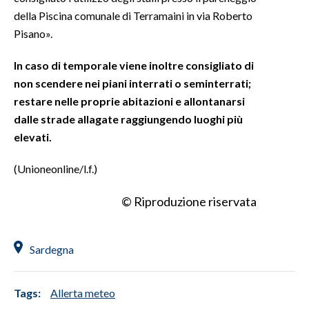
della Piscina comunale di Terramaini in via Roberto
INFO AZIENDE
Pisano».
ABBONATI
In caso di temporale viene inoltre consigliato di
ANNUNCI
non scendere nei piani interrati o seminterrati;
NECROLOGI
restare nelle proprie abitazioni e allontanarsi
PUBBLICITÀ
dalle strade allagate raggiungendo luoghi più
SPIAGGE
elevati.
STORE
(Unioneonline/l.f.)
© Riproduzione riservata
Sardegna
Tags:
Allerta meteo