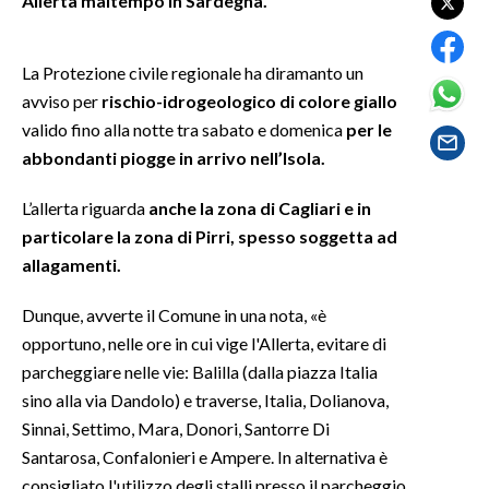
Allerta maltempo in Sardegna.
SPETTACOLI
La Protezione civile regionale ha diramanto un
avviso per
rischio-idrogeologico di colore giallo
GOSSIP
valido fino alla notte tra sabato e domenica
per le
SALUTE
abbondanti piogge in arrivo nell’Isola.
SARDEGNA TURISMO
L’allerta riguarda
anche la zona di Cagliari e in
particolare la zona di Pirri, spesso soggetta ad
SARDI NEL MONDO
allagamenti.
NOTIZIE
Dunque, avverte il Comune in una nota, «è
EVENTI
opportuno, nelle ore in cui vige l'Allerta, evitare di
parcheggiare nelle vie: Balilla (dalla piazza Italia
#CARAUNIONE
sino alla via Dandolo) e traverse, Italia, Dolianova,
Sinnai, Settimo, Mara, Donori, Santorre Di
3 MINUTI CON
Santarosa, Confalonieri e Ampere. In alternativa è
INSULARITÀ
consigliato l'utilizzo degli stalli presso il parcheggio