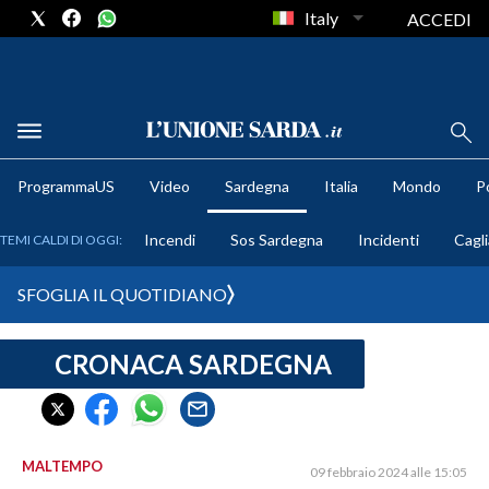
Italy
ACCEDI
METEO
ProgrammaUS
Video
Sardegna
Italia
Mondo
Po
COMUNI AL VOTO
Incendi
Sos Sardegna
Incidenti
Cagli
TEMI CALDI DI OGGI:
VIDEO
SFOGLIA IL QUOTIDIANO
FOTO
CRONACA SARDEGNA
CRONACA SARDEGNA
CAGLIARI
PROVINCIA DI CAGLIARI
SULCIS IGLESIENTE
MALTEMPO
09 febbraio 2024 alle 15:05