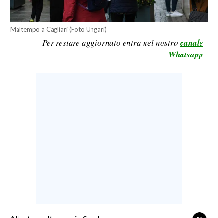
LAVORO
BANDI
Maltempo a Cagliari (Foto Ungari)
Per restare aggiornato entra nel nostro
canale
SPORT IN SARDEGNA
Whatsapp
SPORT
RISULTATI E CLASSIFICHE
CALCIO
CALCIO REGIONALE
BASKET
VOLLEY
MOTORI
TENNIS
ALTRI SPORT
CULTURA