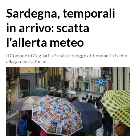
MEDIO CAMPIDANO
Sardegna, temporali
ORISTANO E PROVINCIA
SASSARI E PROVINCIA
in arrivo: scatta
GALLURA
l’allerta meteo
NUORO E PROVINCIA
OGLIASTRA
Il Comune di Cagliari: «Previste piogge abbondanti, rischio
AGENDA
allagamenti a Pirri»
CRONACA
ITALIA
MONDO
POLITICA
ECONOMIA
SERVIZI ALLE IMPRESE