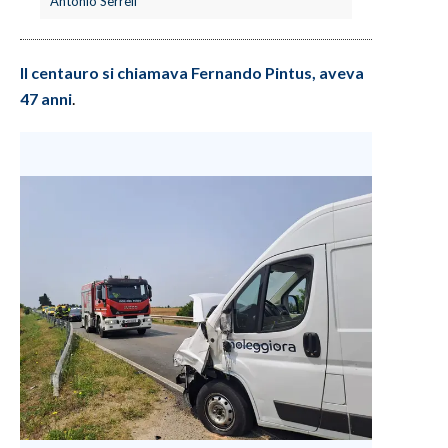
Antonio Serreli
INFO AZIENDE
Il centauro si chiamava Fernando Pintus, aveva
ABBONATI
47 anni
.
ANNUNCI
NECROLOGI
PUBBLICITÀ
SPIAGGE
STORE