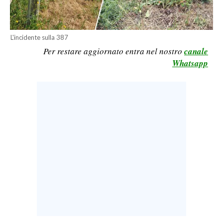
LAVORO
BANDI
L'incidente sulla 387
Per restare aggiornato entra nel nostro
canale
SPORT IN SARDEGNA
Whatsapp
SPORT
RISULTATI E CLASSIFICHE
CALCIO
CALCIO REGIONALE
BASKET
VOLLEY
MOTORI
TENNIS
ALTRI SPORT
CULTURA