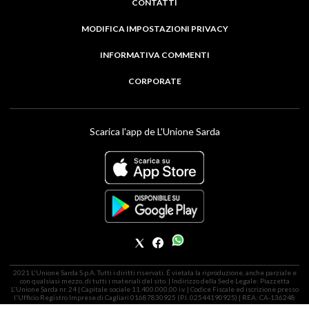
CONTATTI
MODIFICA IMPOSTAZIONI PRIVACY
INFORMATIVA COMMENTI
CORPORATE
Scarica l'app de L'Unione Sarda
2021 L'Unione Sarda S.p.A. Tutti i diritti riservati. É vietata la riproduzione, anche parziale e
con qualsiasi mezzo, di tutti i materiali del sito. | Indirizzo della Sede Legale: Piazzetta
L'Unione Sarda nr. 24 | Capitale sociale 11.400.000,00 i.v. | Codice Fiscale ed iscrizione presso
l'Ufficio Registro Imprese di Cagliari 01687830925 (P.I. 02544190925) | REA: CA-136248