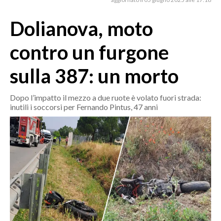
MEDIO CAMPIDANO
ORISTANO E PROVINCIA
Dolianova, moto
SASSARI E PROVINCIA
contro un furgone
GALLURA
NUORO E PROVINCIA
sulla 387: un morto
OGLIASTRA
AGENDA
Dopo l’impatto il mezzo a due ruote è volato fuori strada:
inutili i soccorsi per Fernando Pintus, 47 anni
CRONACA
ITALIA
MONDO
POLITICA
ECONOMIA
SERVIZI ALLE IMPRESE