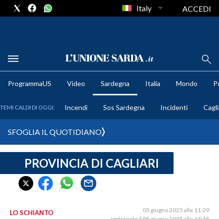
Italy
ACCEDI
METEO
ProgrammaUS
Video
Sardegna
Italia
Mondo
Po
COMUNI AL VOTO
Incendi
Sos Sardegna
Incidenti
Cagli
TEMI CALDI DI OGGI:
VIDEO
SFOGLIA IL QUOTIDIANO
FOTO
PROVINCIA DI CAGLIARI
CRONACA SARDEGNA
CAGLIARI
PROVINCIA DI CAGLIARI
SULCIS IGLESIENTE
05 giugno 2025 alle 11:29
LO SCHIANTO
aggiornato il 05 giugno 2025 alle 17:18