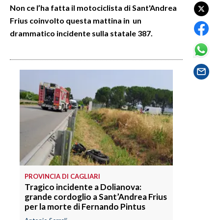
Non ce l’ha fatta il motociclista di Sant'Andrea
Frius coinvolto questa mattina in un
SPETTACOLI
drammatico incidente sulla statale 387.
GOSSIP
SALUTE
SARDEGNA TURISMO
SARDI NEL MONDO
NOTIZIE
EVENTI
#CARAUNIONE
PROVINCIA DI CAGLIARI
Tragico incidente a Dolianova:
3 MINUTI CON
grande cordoglio a Sant’Andrea Frius
per la morte di Fernando Pintus
INSULARITÀ