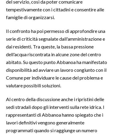
del servizio, così da poter comunicare
tempestivamente con i cittadini e consentire alle
INFO AZIENDE
famiglie di organizzarsi.
ABBONATI
Il confronto ha poi permesso di approfondire una
ANNUNCI
serie di criticità segnalate dall'amministrazione e
NECROLOGI
dai residenti. Tra queste, la bassa pressione
PUBBLICITÀ
dell'acqua riscontrata in alcune zone del centro
SPIAGGE
abitato. Su questo punto Abbanoa ha manifestato
STORE
disponibilità ad avviare un lavoro congiunto con il
Comune per individuare le cause del problema e
valutare possibili soluzioni.
Al centro della discussione anche i ripristini delle
sedi stradali dopo gli interventi sulla rete idrica. I
rappresentanti di Abbanoa hanno spiegato che i
lavori definitivi vengono generalmente
programmati quando si raggiunge un numero