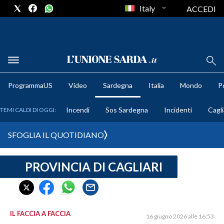
Italy
ACCEDI
METEO
ProgrammaUS
Video
Sardegna
Italia
Mondo
Po
COMUNI AL VOTO
Incendi
Sos Sardegna
Incidenti
Cagli
TEMI CALDI DI OGGI:
VIDEO
SFOGLIA IL QUOTIDIANO
FOTO
PROVINCIA DI CAGLIARI
CRONACA SARDEGNA
CAGLIARI
PROVINCIA DI CAGLIARI
SULCIS IGLESIENTE
IL FACCIA A FACCIA
16 giugno 2026 alle 16:53