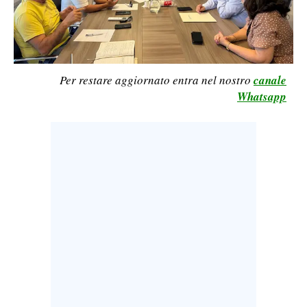
LAVORO
BANDI
SPORT IN SARDEGNA
Per restare aggiornato entra nel nostro
canale
Whatsapp
SPORT
RISULTATI E CLASSIFICHE
CALCIO
CALCIO REGIONALE
BASKET
VOLLEY
MOTORI
TENNIS
ALTRI SPORT
CULTURA