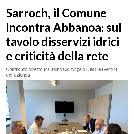
MEDIO CAMPIDANO
Sarroch, il Comune
ORISTANO E PROVINCIA
SASSARI E PROVINCIA
incontra Abbanoa: sul
GALLURA
tavolo disservizi idrici
NUORO E PROVINCIA
OGLIASTRA
e criticità della rete
AGENDA
Confronto diretto tra il sindaco Angelo Dessì e i vertici
CRONACA
dell’azienda
ITALIA
MONDO
POLITICA
ECONOMIA
SERVIZI ALLE IMPRESE