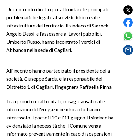
Un confronto diretto per affrontare le principali
SPETTACOLI
problematiche legate al servizio idrico e alle
infrastrutture del territorio. Il sindaco di Sarroch,
GOSSIP
Angelo Dessì, e l'assessore ai Lavori pubblici,
Umberto Russo, hanno incontrato i vertici di
SALUTE
Abbanoa nella sede di Cagliari.
SARDEGNA TURISMO
All'incontro hanno partecipato il presidente della
SARDI NEL MONDO
società, Giuseppe Sardu, e la responsabile del
NOTIZIE
Distretto 1 di Cagliari, l'ingegnera Raffaella Pinna.
EVENTI
Tra i primi temi affrontati, i disagi causati dalle
#CARAUNIONE
interruzioni dell'erogazione idrica che hanno
interessato il paese il 10 e l'11 giugno. Il sindaco ha
3 MINUTI CON
evidenziato la necessità che il Comune venga
informato preventivamente in caso di sospensioni
INSULARITÀ