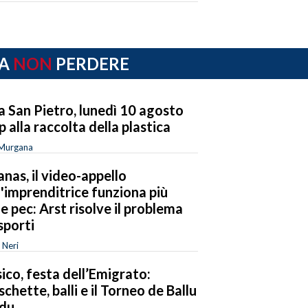
A
NON
PERDERE
la San Pietro, lunedì 10 agosto
p alla raccolta della plastica
 Murgana
anas, il video-appello
l'imprenditrice funziona più
le pec: Arst risolve il problema
sporti
 Neri
ico, festa dell’Emigrato:
schette, balli e il Torneo de Ballu
du