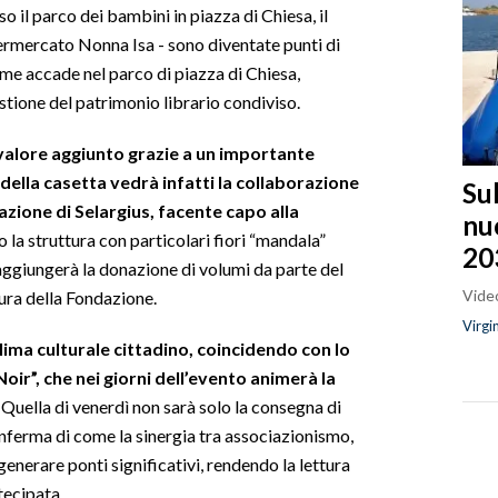
so il parco dei bambini in piazza di Chiesa, il
permercato Nonna Isa - sono diventate punti di
come accade nel parco di piazza di Chiesa,
stione del patrimonio librario condiviso.
alore aggiunto grazie a un importante
della casetta vedrà infatti la collaborazione
Sul
azione di Selargius, facente capo alla
nu
 la struttura con particolari fiori “mandala”
20
 aggiungerà la donazione di volumi da parte del
Video
cura della Fondazione.
Virgi
clima culturale cittadino, coincidendo con lo
ir”, che nei giorni dell’evento animerà la
Quella di venerdì non sarà solo la consegna di
onferma di come la sinergia tra associazionismo,
 generare ponti significativi, rendendo la lettura
tecipata.