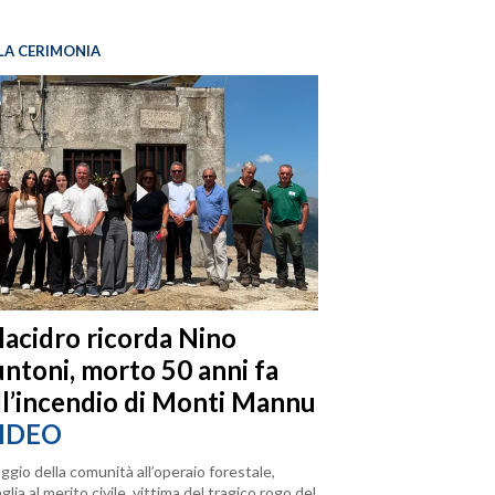
LA CERIMONIA
llacidro ricorda Nino
ntoni, morto 50 anni fa
ll’incendio di Monti Mannu
IDEO
ggio della comunità all’operaio forestale,
lia al merito civile, vittima del tragico rogo del