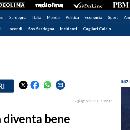
eo
Sardegna
Italia
Mondo
Politica
Economia
Sport
An
I:
Incendi
Sos Sardegna
Incidenti
Cagliari Calcio
INIZ
RI
17 giugno 2026 alle 15:37
a diventa bene