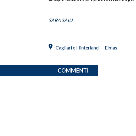
INFO AZIENDE
SARA SAIU
ABBONATI
ANNUNCI
NECROLOGI
Cagliari e Hinterland
Elmas
PUBBLICITÀ
SPIAGGE
STORE
COMMENTI