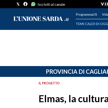
Iscriviti al canale
ProgrammaUS
Vid
TEMI CALDI DI OGG
METEO
COMUNI AL VOTO
VIDEO
FOTO
PROVINCIA DI CAGLIA
CRONACA SARDEGNA
IL PROGETTO
CAGLIARI
Elmas, la cultur
PROVINCIA DI CAGLIARI
SULCIS IGLESIENTE