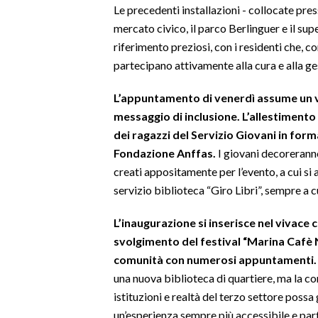
Le precedenti installazioni - collocate pres
mercato civico, il parco Berlinguer e il su
SPETTACOLI
riferimento preziosi, con i residenti che, 
partecipano attivamente alla cura e alla ge
GOSSIP
L’appuntamento di venerdì assume un v
SALUTE
messaggio di inclusione. L’allestimento 
SARDEGNA TURISMO
dei ragazzi del Servizio Giovani in form
Fondazione Anffas.
I giovani decoreranno
SARDI NEL MONDO
creati appositamente per l’evento, a cui si
servizio biblioteca “Giro Libri”, sempre a 
NOTIZIE
EVENTI
L’inaugurazione si inserisce nel vivace 
svolgimento del festival “Marina Cafè No
#CARAUNIONE
comunità con numerosi appuntamenti.
una nuova biblioteca di quartiere, ma la c
3 MINUTI CON
istituzioni e realtà del terzo settore possa
INSULARITÀ
un’esperienza sempre più accessibile e par