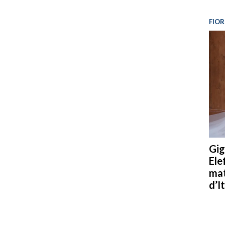
FIOR
Gig
Ele
mat
d’It