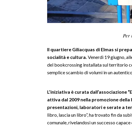
LAVORO
BANDI
SPORT IN SARDEGNA
Per 
SPORT
Il quartiere Giliacquas di Elmas si prepa
RISULTATI E CLASSIFICHE
socialità e cultura.
Venerdì 19 giugno, alle
CALCIO
del bookcrossing installata sul territorio 
semplice scambio di volumi in un autentico
CALCIO REGIONALE
BASKET
VOLLEY
L’iniziativa è curata dall’associazione “Eq
MOTORI
attiva dal 2009 nella promozione della 
presentazioni, laboratori e serate a te
TENNIS
libro, lascia un libro”, ha trovato fin da s
ALTRI SPORT
comunale, rivelandosi un successo capace d
CULTURA