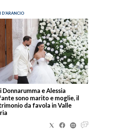
I D’ARANCIO
i Donnarumma e Alessia
fante sono marito e moglie, il
rimonio da favola in Valle
ria