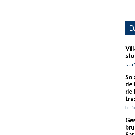
D
Vil
sto
Ivan
Sol
del
del
tra
Ennio
Ges
bru
Sar