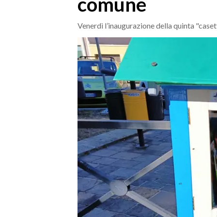
comune
MEDIO CAMPIDANO
ORISTANO E PROVINCIA
Venerdì l’inaugurazione della quinta "case
SASSARI E PROVINCIA
GALLURA
NUORO E PROVINCIA
OGLIASTRA
AGENDA
CRONACA
ITALIA
MONDO
POLITICA
ECONOMIA
SERVIZI ALLE IMPRESE