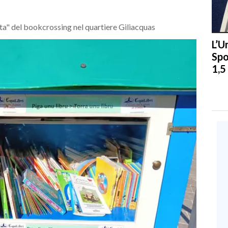
tta" del bookcrossing nel quartiere Giliacquas
L’U
Spo
1,5