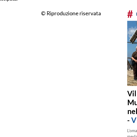
#
© Riproduzione riservata
Vi
Mu
ne
-
V
L’oma
medag