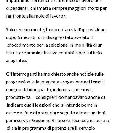
impattando fortemente sul carico di lavoro dei
dipendenti , chiamati a sempre maggiori sforzi per
INFO AZIENDE
far fronte alla mole di lavoro».
ABBONATI
Solo recentemente, fanno notare dall’opposizione,
ANNUNCI
dopo 6 mesi di forti disagi è stato avviato il
NECROLOGI
procedimento per la selezione in mobilità di un
PUBBLICITÀ
Istruttore amministrativo contabile per l’ufficio
SPIAGGE
anagrafe».
STORE
Gli interroganti hanno chiesto anche notizie sulle
progressioni e la mancata erogazione nei tempi
congrui di buoni pasto, indennità, incentivi,
produttività. I consiglieri domandavano anche di
indicare quali le azioni che si intende porre in
essere al fine di poter dare seguito alle assunzioni
per ii servizi Gestione Risorse e Tecnico, ma pure se
ci sia in programma di potenziare il servizio