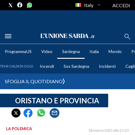
Italy
ACCEDI
METEO
ProgrammaUS
Video
Sardegna
Italia
Mondo
Po
COMUNI AL VOTO
Incendi
Sos Sardegna
Incidenti
Cagli
TEMI CALDI DI OGGI:
VIDEO
SFOGLIA IL QUOTIDIANO
FOTO
ORISTANO E PROVINCIA
CRONACA SARDEGNA
CAGLIARI
PROVINCIA DI CAGLIARI
SULCIS IGLESIENTE
LA POLEMICA
18 marzo 2025 alle 21:25