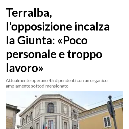
MEDIO CAMPIDANO
Terralba,
ORISTANO E PROVINCIA
SASSARI E PROVINCIA
l'opposizione incalza
GALLURA
la Giunta: «Poco
NUORO E PROVINCIA
OGLIASTRA
personale e troppo
AGENDA
lavoro»
CRONACA
ITALIA
Attualmente operano 45 dipendenti con un organico
ampiamente sottodimensionato
MONDO
POLITICA
ECONOMIA
SERVIZI ALLE IMPRESE