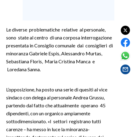
SPETTACOLI
GOSSIP
Le diverse problematiche relative al personale,
sono state al centro di una corposa interrogazione
SALUTE
presentata in Consiglio comunale dai consiglieri di
minoranza Gabriele Espis, Alessandro Murtas,
SARDEGNA TURISMO
Sebastiana Floris, Maria Cristina Manca e
Loredana Sanna.
SARDI NEL MONDO
NOTIZIE
L’opposizione, ha posto una serie di quesiti al vice
EVENTI
sindaco con delega al personale Andrea Grussu,
partendo dal fatto che attualmente operano 45
#CARAUNIONE
dipendenti, con un organico ampiamente
3 MINUTI CON
sottodimensionato. «I settori registrano tutti
carenze – ha messo in luce la minoranza-
INSULARITÀ