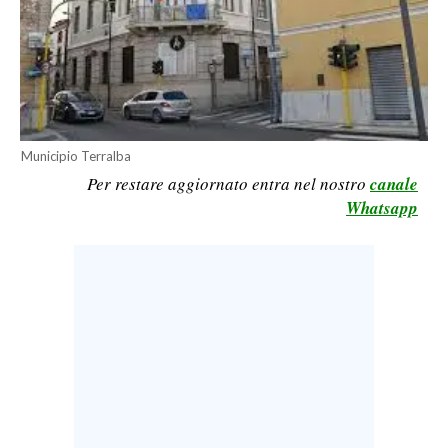
LAVORO
BANDI
SPORT IN SARDEGNA
SPORT
Municipio Terralba
Per restare aggiornato entra nel nostro
canale
RISULTATI E CLASSIFICHE
Whatsapp
CALCIO
CALCIO REGIONALE
BASKET
VOLLEY
MOTORI
TENNIS
ALTRI SPORT
CULTURA