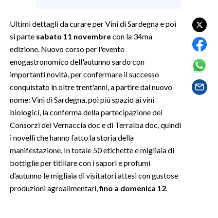
SPETTACOLI
Ultimi dettagli da curare per Vini di Sardegna e poi
si parte
sabato 11 novembre
con la 34ma
GOSSIP
edizione. Nuovo corso per l'evento
enogastronomico dell'autunno sardo con
SALUTE
importanti novità, per confermare il successo
conquistato in oltre trent'anni, a partire dal nuovo
SARDEGNA TURISMO
nome: Vini di Sardegna, poi più spazio ai vini
biologici, la conferma della partecipazione dei
SARDI NEL MONDO
Consorzi del Vernaccia doc e di Terralba doc, quindi
NOTIZIE
i novelli che hanno fatto la storia della
EVENTI
manifestazione. In totale 50 etichette e migliaia di
bottiglie
per titillare con i sapori e profumi
#CARAUNIONE
d’autunno le migliaia di visitatori attesi con gustose
produzioni agroalimentari,
fino a domenica 12
.
3 MINUTI CON
INSULARITÀ