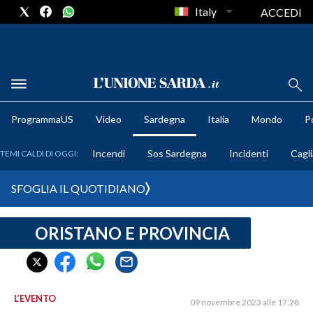
Italy
ACCEDI
METEO
ProgrammaUS
Video
Sardegna
Italia
Mondo
Po
COMUNI AL VOTO
Incendi
Sos Sardegna
Incidenti
Cagli
TEMI CALDI DI OGGI:
VIDEO
SFOGLIA IL QUOTIDIANO
FOTO
ORISTANO E PROVINCIA
CRONACA SARDEGNA
CAGLIARI
PROVINCIA DI CAGLIARI
SULCIS IGLESIENTE
L’EVENTO
09 novembre 2023 alle 17:28