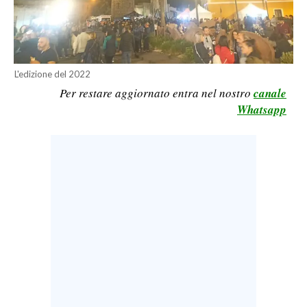
LAVORO
BANDI
SPORT IN SARDEGNA
L'edizione del 2022
Per restare aggiornato entra nel nostro
canale
SPORT
Whatsapp
RISULTATI E CLASSIFICHE
CALCIO
CALCIO REGIONALE
BASKET
VOLLEY
MOTORI
TENNIS
ALTRI SPORT
CULTURA