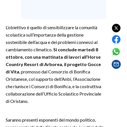
SPETTACOLI
GOSSIP
L’obiettivo è quello di sensibilizzare la comunità
scolastica sull’importanza della gestione
SALUTE
sostenibile dell’acqua e dei problemi connessi al
cambiamento climatico.
Si conclude martedì 8
SARDEGNA TURISMO
ottobre, con una mattinata di lavori all’Horse
Country Resort di Arborea, il progetto Gocce
SARDI NEL MONDO
di Vita
, promosso dal Consorzio di Bonifica
NOTIZIE
Oristanese, col supporto dell’Anbi, l’Associazione
EVENTI
che riunisce i Consorzi di Bonifica, e la costruttiva
collaborazione dell’Ufficio Scolastico Provinciale
#CARAUNIONE
di Oristano.
3 MINUTI CON
Saranno presenti esponenti del mondo politico,
INSULARITÀ