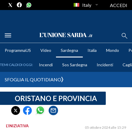
Italy
ACCEDI
METEO
ProgrammaUS
Video
Sardegna
Italia
Mondo
Po
COMUNI AL VOTO
Incendi
Sos Sardegna
Incidenti
Cagli
TEMI CALDI DI OGGI:
VIDEO
SFOGLIA IL QUOTIDIANO
FOTO
ORISTANO E PROVINCIA
CRONACA SARDEGNA
CAGLIARI
PROVINCIA DI CAGLIARI
SULCIS IGLESIENTE
L’INIZIATIVA
05 ottobre 2024 alle 15:29