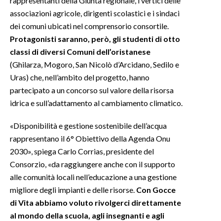
rappresentanti della Giunta regionale, i vertici delle
associazioni agricole, dirigenti scolastici e i sindaci
INFO AZIENDE
dei comuni ubicati nel comprensorio consortile.
ABBONATI
Protagonisti saranno, però, gli studenti di otto
classi di diversi Comuni dell’oristanese
ANNUNCI
(Ghilarza, Mogoro, San Nicolò d’Arcidano, Sedilo e
NECROLOGI
Uras) che, nell’ambito del progetto, hanno
PUBBLICITÀ
partecipato a un concorso sul valore della risorsa
SPIAGGE
idrica e sull’adattamento al cambiamento climatico.
STORE
«Disponibilità e gestione sostenibile dell’acqua
rappresentano il 6° Obiettivo della Agenda Onu
2030», spiega Carlo Corrias, presidente del
Consorzio, «da raggiungere anche con il supporto
alle comunità locali nell’educazione a una gestione
migliore degli impianti e delle risorse.
Con Gocce
di Vita abbiamo voluto rivolgerci direttamente
al mondo della scuola, agli insegnanti e agli