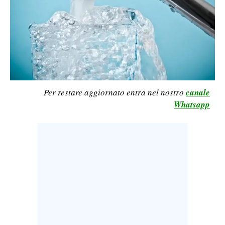
LAVORO
BANDI
SPORT IN SARDEGNA
SPORT
Per restare aggiornato entra nel nostro
canale
RISULTATI E CLASSIFICHE
Whatsapp
CALCIO
CALCIO REGIONALE
BASKET
VOLLEY
MOTORI
TENNIS
ALTRI SPORT
CULTURA