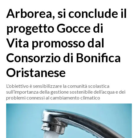
MEDIO CAMPIDANO
Arborea, si conclude il
ORISTANO E PROVINCIA
SASSARI E PROVINCIA
progetto Gocce di
GALLURA
Vita promosso dal
NUORO E PROVINCIA
OGLIASTRA
Consorzio di Bonifica
AGENDA
Oristanese
CRONACA
ITALIA
L'obiettivo è sensibilizzare la comunità scolastica
sull’importanza della gestione sostenibile dell’acqua e dei
MONDO
problemi connessi al cambiamento climatico
POLITICA
ECONOMIA
SERVIZI ALLE IMPRESE