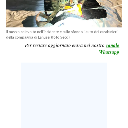
LAVORO
BANDI
SPORT IN SARDEGNA
Il mezzo coinvolto nell'incidente e sullo sfondo l'auto dei carabinieri
della compagnia di Lanusei (foto Secci)
SPORT
Per restare aggiornato entra nel nostro
canale
Whatsapp
RISULTATI E CLASSIFICHE
CALCIO
CALCIO REGIONALE
BASKET
VOLLEY
MOTORI
TENNIS
ALTRI SPORT
CULTURA