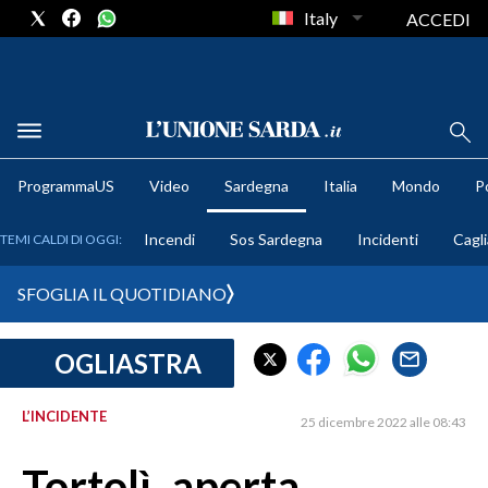
Italy
ACCEDI
METEO
ProgrammaUS
Video
Sardegna
Italia
Mondo
Po
COMUNI AL VOTO
Incendi
Sos Sardegna
Incidenti
Cagli
TEMI CALDI DI OGGI:
VIDEO
SFOGLIA IL QUOTIDIANO
FOTO
OGLIASTRA
CRONACA SARDEGNA
CAGLIARI
L’INCIDENTE
25 dicembre 2022 alle 08:43
PROVINCIA DI CAGLIARI
SULCIS IGLESIENTE
Tortolì, aperta