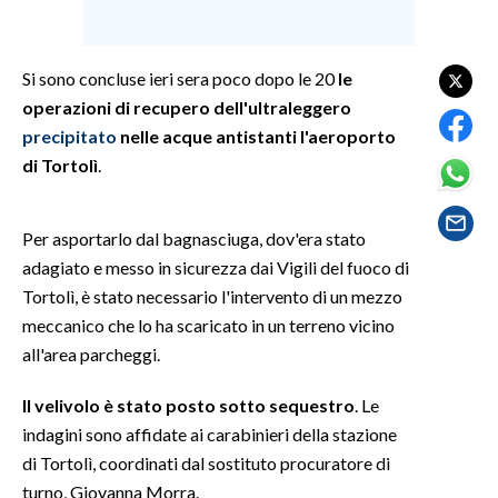
SPETTACOLI
Si sono concluse ieri sera poco dopo le 20
le
GOSSIP
operazioni di recupero dell'ultraleggero
precipitato
nelle acque antistanti l'aeroporto
SALUTE
di Tortolì
.
SARDEGNA TURISMO
Per asportarlo dal bagnasciuga, dov'era stato
SARDI NEL MONDO
adagiato e messo in sicurezza dai Vigili del fuoco di
Tortolì, è stato necessario l'intervento di un mezzo
NOTIZIE
meccanico che lo ha scaricato in un terreno vicino
EVENTI
all'area parcheggi.
#CARAUNIONE
Il velivolo è stato posto sotto sequestro
. Le
indagini sono affidate ai carabinieri della stazione
3 MINUTI CON
di Tortolì, coordinati dal sostituto procuratore di
turno, Giovanna Morra.
INSULARITÀ