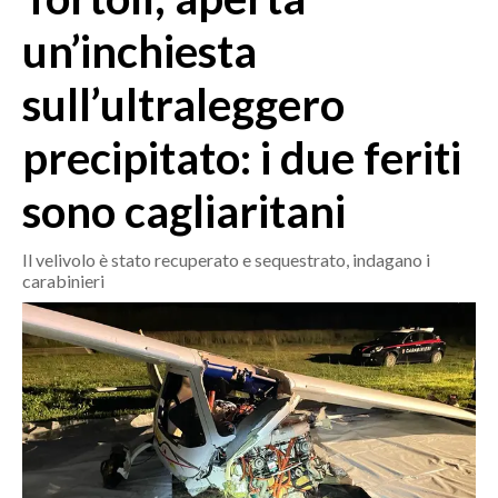
MEDIO CAMPIDANO
un’inchiesta
ORISTANO E PROVINCIA
SASSARI E PROVINCIA
sull’ultraleggero
GALLURA
precipitato: i due feriti
NUORO E PROVINCIA
OGLIASTRA
sono cagliaritani
AGENDA
Il velivolo è stato recuperato e sequestrato, indagano i
CRONACA
carabinieri
ITALIA
MONDO
POLITICA
ECONOMIA
SERVIZI ALLE IMPRESE