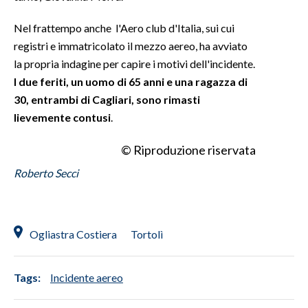
Nel frattempo anche l'Aero club d'Italia, sui cui
INFO AZIENDE
registri e immatricolato il mezzo aereo, ha avviato
ABBONATI
la propria indagine per capire i motivi dell'incidente.
ANNUNCI
I due feriti, un uomo di 65 anni e una ragazza di
NECROLOGI
30, entrambi di Cagliari, sono rimasti
PUBBLICITÀ
lievemente contusi
.
SPIAGGE
© Riproduzione riservata
STORE
Roberto Secci
Ogliastra Costiera
Tortolì
Tags:
Incidente aereo