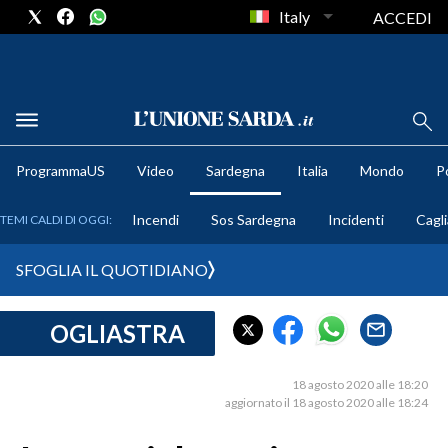
Italy
ACCEDI
METEO
ProgrammaUS
Video
Sardegna
Italia
Mondo
Po
COMUNI AL VOTO
Incendi
Sos Sardegna
Incidenti
Cagli
TEMI CALDI DI OGGI:
VIDEO
SFOGLIA IL QUOTIDIANO
FOTO
OGLIASTRA
CRONACA SARDEGNA
CAGLIARI
18 agosto 2020 alle 18:20
PROVINCIA DI CAGLIARI
aggiornato il 18 agosto 2020 alle 18:24
SULCIS IGLESIENTE