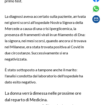
primo test.
SPETTACOLI
La diagnosi aveva accertato sulla paziente, arrivata
GOSSIP
nei giorni scorsi all'ospedale Nostra Signora della
Mercede a causa di una crisi iperglicemica, la
SALUTE
presenza di frammenti virali in un filamento di Dna:
la signora, nei mesi scorsi, quando ancora si trovava
SARDEGNA TURISMO
nel Milanese, era stata trovata positiva al Covid in
due circostanze. Successivamente si era
SARDI NEL MONDO
negativizzata.
NOTIZIE
È stato sottoposto a tampone anche il marito:
EVENTI
l'analisi condotta dal laboratorio dell'ospedale ha
#CARAUNIONE
dato esito negativo.
3 MINUTI CON
La donna verrà dimessa nelle prossime ore
dal reparto di Medicina.
INSULARITÀ