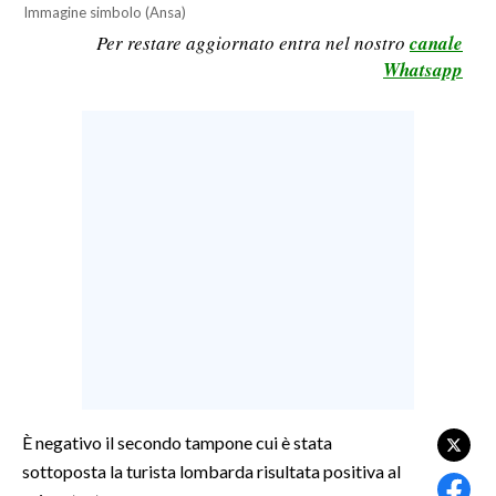
Immagine simbolo (Ansa)
LAVORO
Per restare aggiornato entra nel nostro
canale
BANDI
Whatsapp
SPORT IN SARDEGNA
SPORT
RISULTATI E CLASSIFICHE
CALCIO
CALCIO REGIONALE
BASKET
VOLLEY
MOTORI
TENNIS
ALTRI SPORT
È negativo il secondo tampone cui è stata
sottoposta la turista lombarda risultata positiva al
CULTURA