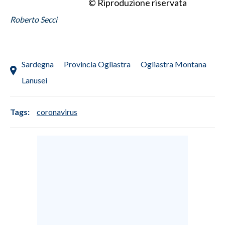
© Riproduzione riservata
Roberto Secci
INFO AZIENDE
ABBONATI
ANNUNCI
Sardegna
Provincia Ogliastra
Ogliastra Montana
NECROLOGI
Lanusei
PUBBLICITÀ
SPIAGGE
Tags:
coronavirus
STORE