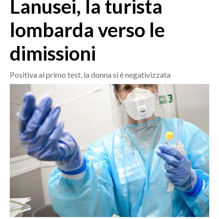
Lanusei, la turista
MEDIO CAMPIDANO
ORISTANO E PROVINCIA
lombarda verso le
SASSARI E PROVINCIA
dimissioni
GALLURA
NUORO E PROVINCIA
Positiva al primo test, la donna si è negativizzata
OGLIASTRA
AGENDA
CRONACA
ITALIA
MONDO
POLITICA
ECONOMIA
SERVIZI ALLE IMPRESE