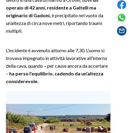
operaio di 42 anni, residente a Galtellì ma
SPETTACOLI
originario di Gadoni,
è precipitato nel vuoto da
un’altezza di circa nove metri, riportando traumi
GOSSIP
multipli.
SALUTE
L’incidente è avvenuto attorno alle 7,30. L’uomo si
SARDEGNA TURISMO
trovava impegnato in attività lavorative all’interno
della cava, quando – per cause ancora da accertare
SARDI NEL MONDO
–
ha perso l’equilibrio, cadendo da un’altezza
NOTIZIE
considerevole.
EVENTI
#CARAUNIONE
3 MINUTI CON
INSULARITÀ