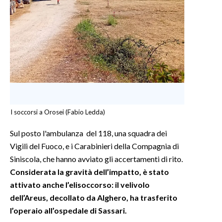
INFO AZIENDE
ABBONATI
ANNUNCI
NECROLOGI
PUBBLICITÀ
SPIAGGE
STORE
I soccorsi a Orosei (Fabio Ledda)
Sul posto l'ambulanza del 118, una squadra dei
Vigili del Fuoco, e i Carabinieri della Compagnia di
Siniscola, che hanno avviato gli accertamenti di rito.
Considerata la gravità dell’impatto, è stato
attivato anche l’elisoccorso: il velivolo
dell’Areus, decollato da Alghero, ha trasferito
l’operaio all’ospedale di Sassari.