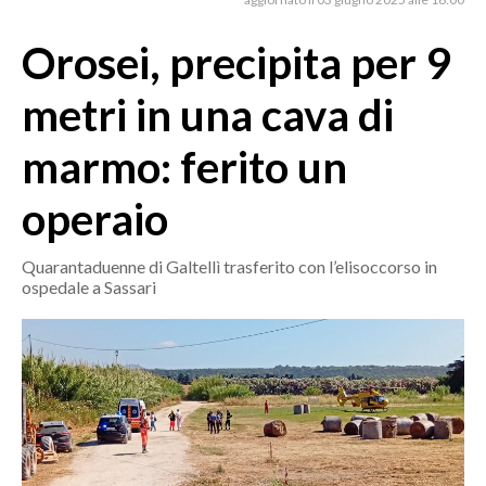
MEDIO CAMPIDANO
ORISTANO E PROVINCIA
Orosei, precipita per 9
SASSARI E PROVINCIA
metri in una cava di
GALLURA
NUORO E PROVINCIA
marmo: ferito un
OGLIASTRA
operaio
AGENDA
CRONACA
Quarantaduenne di Galtellì trasferito con l’elisoccorso in
ospedale a Sassari
ITALIA
MONDO
POLITICA
ECONOMIA
SERVIZI ALLE IMPRESE