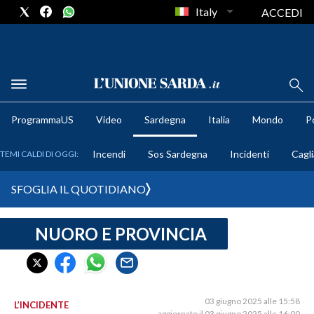
Italy
ACCEDI
METEO
ProgrammaUS
Video
Sardegna
Italia
Mondo
Po
COMUNI AL VOTO
Incendi
Sos Sardegna
Incidenti
Cagli
TEMI CALDI DI OGGI:
VIDEO
SFOGLIA IL QUOTIDIANO
FOTO
NUORO E PROVINCIA
CRONACA SARDEGNA
CAGLIARI
PROVINCIA DI CAGLIARI
SULCIS IGLESIENTE
03 giugno 2025 alle 15:58
L’INCIDENTE
aggiornato il 03 giugno 2025 alle 16:00