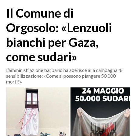
MEDIO CAMPIDANO
Il Comune di
ORISTANO E PROVINCIA
SASSARI E PROVINCIA
Orgosolo: «Lenzuoli
GALLURA
bianchi per Gaza,
NUORO E PROVINCIA
OGLIASTRA
come sudari»
AGENDA
L’amministrazione barbaricina aderisce alla campagna di
CRONACA
sensibilizzazione: «Come si possono piangere 50.000
morti?»
ITALIA
MONDO
POLITICA
ECONOMIA
SERVIZI ALLE IMPRESE