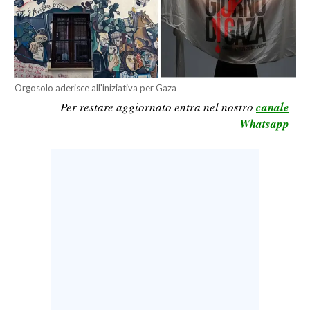
LAVORO
BANDI
SPORT IN SARDEGNA
Orgosolo aderisce all'iniziativa per Gaza
Per restare aggiornato entra nel nostro
canale
SPORT
Whatsapp
RISULTATI E CLASSIFICHE
CALCIO
CALCIO REGIONALE
BASKET
VOLLEY
MOTORI
TENNIS
ALTRI SPORT
CULTURA