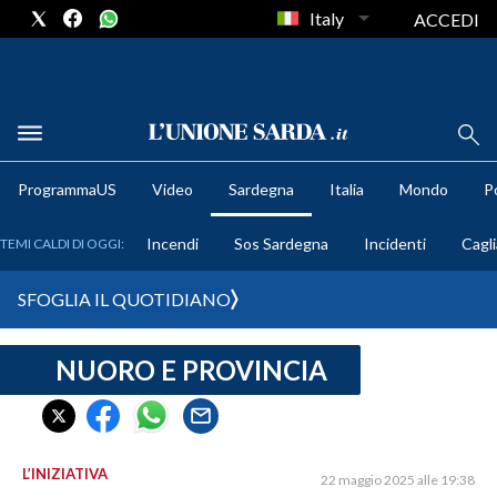
Italy
ACCEDI
METEO
ProgrammaUS
Video
Sardegna
Italia
Mondo
Po
COMUNI AL VOTO
Incendi
Sos Sardegna
Incidenti
Cagli
TEMI CALDI DI OGGI:
VIDEO
SFOGLIA IL QUOTIDIANO
FOTO
NUORO E PROVINCIA
CRONACA SARDEGNA
CAGLIARI
PROVINCIA DI CAGLIARI
SULCIS IGLESIENTE
L’INIZIATIVA
22 maggio 2025 alle 19:38