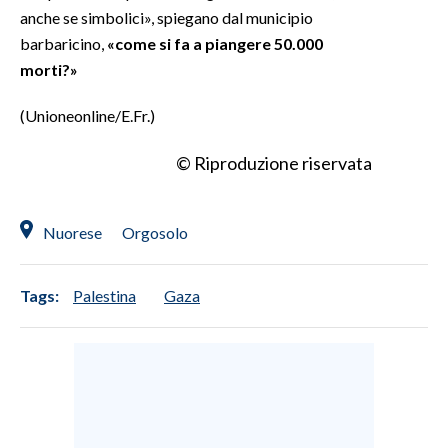
anche se simbolici», spiegano dal municipio
INFO AZIENDE
barbaricino,
«come si fa a piangere 50.000
morti?»
ABBONATI
ANNUNCI
(Unioneonline/E.Fr.)
NECROLOGI
© Riproduzione riservata
PUBBLICITÀ
SPIAGGE
STORE
Nuorese
Orgosolo
Tags:
Palestina
Gaza