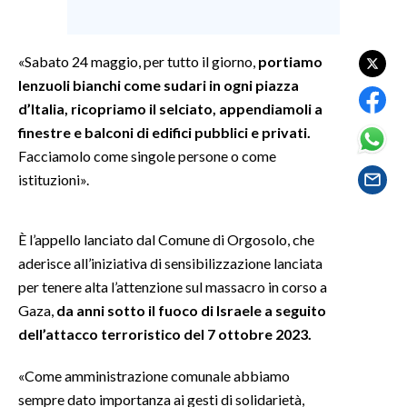
SPETTACOLI
«Sabato 24 maggio, per tutto il giorno,
portiamo
GOSSIP
lenzuoli bianchi come sudari in ogni piazza
d’Italia, ricopriamo il selciato, appendiamoli a
SALUTE
finestre e balconi di edifici pubblici e privati.
Facciamolo come singole persone o come
SARDEGNA TURISMO
istituzioni».
SARDI NEL MONDO
È l’appello lanciato dal Comune di Orgosolo, che
NOTIZIE
aderisce all’iniziativa di sensibilizzazione lanciata
EVENTI
per tenere alta l’attenzione sul massacro in corso a
Gaza,
da anni sotto il fuoco di Israele a seguito
#CARAUNIONE
dell’attacco terroristico del 7 ottobre 2023.
3 MINUTI CON
«Come amministrazione comunale abbiamo
sempre dato importanza ai gesti di solidarietà,
INSULARITÀ