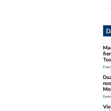
D
Mac
fie
Tos
Fran
Dua
nuo
Mon
Ennio
Vio