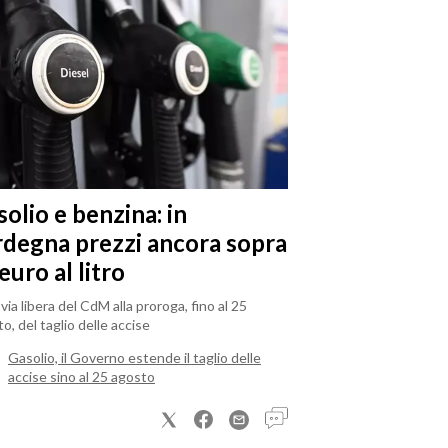
olio e benzina: in
rdegna prezzi ancora sopra
 euro al litro
il via libera del CdM alla proroga, fino al 25
o, del taglio delle accise
Gasolio, il Governo estende il taglio delle
accise sino al 25 agosto