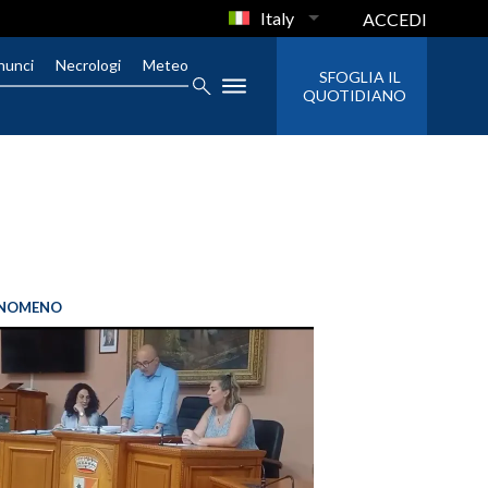
Italy
ACCEDI
nunci
Necrologi
Meteo
SFOGLIA IL
QUOTIDIANO
FENOMENO