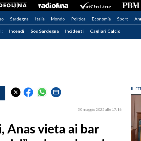
eo
Sardegna
Italia
Mondo
Politica
Economia
Sport
An
I:
Incendi
Sos Sardegna
Incidenti
Cagliari Calcio
IL 
30 maggio 2025 alle 17:16
, Anas vieta ai bar