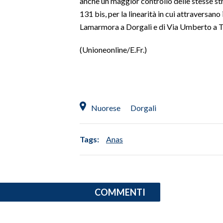
anche un maggior controllo delle stesse str
131 bis, per la linearità in cui attraversano
INFO AZIENDE
Lamarmora a Dorgali e di Via Umberto a T
ABBONATI
(Unioneonline/E.Fr.)
ANNUNCI
NECROLOGI
PUBBLICITÀ
SPIAGGE
Nuorese
Dorgali
STORE
Tags:
Anas
COMMENTI