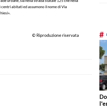
ade urbane, sia nella strada statale 125 che nella
 i centri abitati ed assumono il nome di Via
hiesi».
#
© Riproduzione riservata
Do
l'