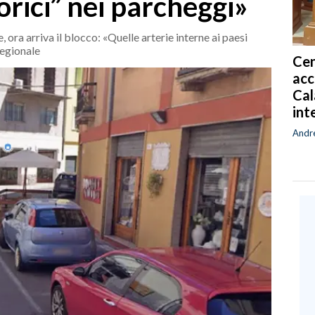
torici” nei parcheggi»
 ora arriva il blocco: «Quelle arterie interne ai paesi
regionale
Cen
acc
Cal
int
Andr