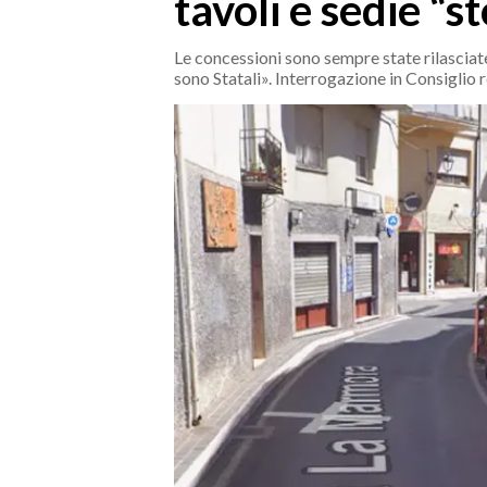
tavoli e sedie “s
MEDIO CAMPIDANO
ORISTANO E PROVINCIA
Le concessioni sono sempre state rilasciate,
SASSARI E PROVINCIA
sono Statali». Interrogazione in Consiglio 
GALLURA
NUORO E PROVINCIA
OGLIASTRA
AGENDA
CRONACA
ITALIA
MONDO
POLITICA
ECONOMIA
SERVIZI ALLE IMPRESE