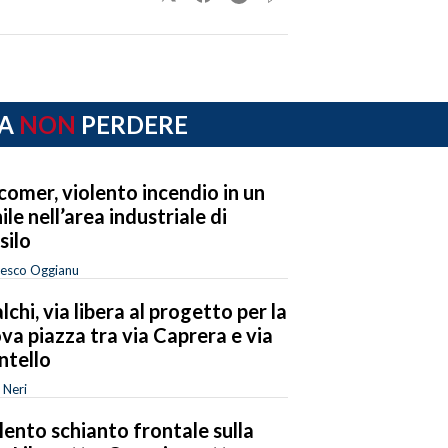
A
NON
PERDERE
omer, violento incendio in un
nile nell’area industriale di
silo
cesco Oggianu
lchi, via libera al progetto per la
va piazza tra via Caprera e via
tello
 Neri
lento schianto frontale sulla