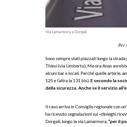
LAVORO
BANDI
SPORT IN SARDEGNA
Via Lamarmora a Dorgali
SPORT
Per 
RISULTATI E CLASSIFICHE
Sono sempre stati piazzati lungo la strada 
CALCIO
Thiesi (via Umberto). Ma ora Anas avrebbe
CALCIO REGIONALE
alcuni bar e locali. Perché quelle arterie, a
BASKET
125 e l’altra la 131 bis).
E secondo la soci
VOLLEY
della sicurezza. Anche se il servizio al
MOTORI
TENNIS
Il caso arriva in Consiglio regionale con un
ALTRI SPORT
ha ricevuto segnalazioni sui «dinieghi rice
Dorgali, lungo la via Lamarmora,
“per il 
CULTURA