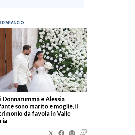
I D’ARANCIO
i Donnarumma e Alessia
fante sono marito e moglie, il
rimonio da favola in Valle
ria