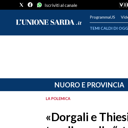
Iscriviti al canale
ProgrammaUS
Vid
TEMI CALDI DI OGG
METEO
COMUNI AL VOTO
VIDEO
FOTO
NUORO E PROVINCIA
CRONACA SARDEGNA
LA POLEMICA
CAGLIARI
«Dorgali e Thiesi
PROVINCIA DI CAGLIARI
SULCIS IGLESIENTE