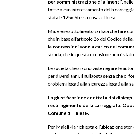
per somministrazione di alimenti”,
nelle
fosse alcun interessamento della carreggia
SPETTACOLI
statale 125». Stessa cosa a Thiesi.
GOSSIP
Ma, viene sottolineato «si ha a che fare co
che in base all’articolo 26 del Codice della
SALUTE
le concessioni sono a carico del comun
strada, che in questa occasione non è stato
SARDEGNA TURISMO
Le società che si sono viste negare le auto
SARDI NEL MONDO
per diversi anni, il nullaosta senza che ci 
NOTIZIE
problemi legati alla sicurezza legati alla sa
EVENTI
La giustificazione adottata dai dinieghi
#CARAUNIONE
restringimento della carreggiata. Oppur
Comune di Thiesi».
3 MINUTI CON
Per Maieli «la richiesta e l’ubicazione stor
INSULARITÀ