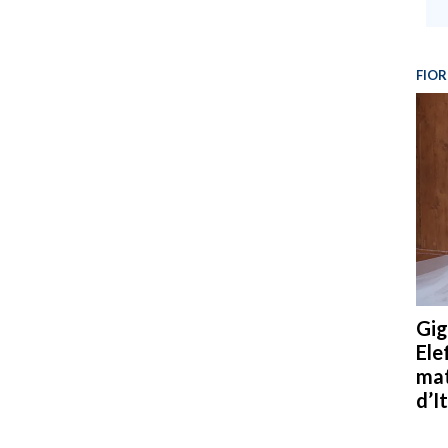
FIOR
Gig
Ele
mat
d’It