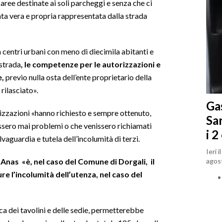
 aree destinate ai soli parcheggi e senza che ci
ta vera e propria rappresentata dalla strada
n centri urbani con meno di diecimila abitanti e
 strada
, le competenze per le autorizzazioni e
e,
previo nulla osta dell’ente proprietario della
 rilasciato».
Gas
rizzazioni «hanno richiesto e sempre ottenuto,
Sa
fossero mai problemi o che venissero richiamati
i 2
lvaguardia e tutela dell’incolumità di terzi.
Ieri 
agost
 Anas «è, nel caso del Comune di Dorgali, il
e l’incolumità dell’utenza, nel caso del
ica dei tavolini e delle sedie, permetterebbe