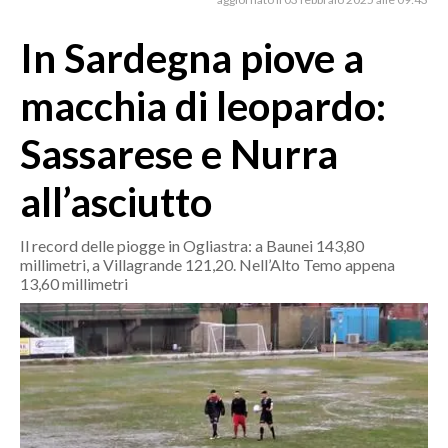
MEDIO CAMPIDANO
ORISTANO E PROVINCIA
In Sardegna piove a
SASSARI E PROVINCIA
macchia di leopardo:
GALLURA
NUORO E PROVINCIA
Sassarese e Nurra
OGLIASTRA
all’asciutto
AGENDA
CRONACA
Il record delle piogge in Ogliastra: a Baunei 143,80
millimetri, a Villagrande 121,20. Nell’Alto Temo appena
ITALIA
13,60 millimetri
MONDO
POLITICA
ECONOMIA
SERVIZI ALLE IMPRESE