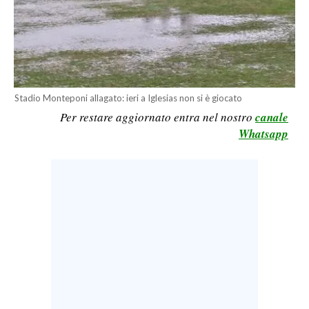
LAVORO
BANDI
SPORT IN SARDEGNA
Stadio Monteponi allagato: ieri a Iglesias non si è giocato
SPORT
Per restare aggiornato entra nel nostro
canale
RISULTATI E CLASSIFICHE
Whatsapp
CALCIO
CALCIO REGIONALE
BASKET
VOLLEY
MOTORI
TENNIS
ALTRI SPORT
CULTURA