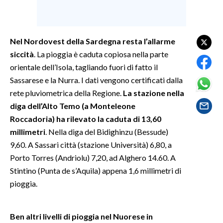
SPETTACOLI
Nel Nordovest della Sardegna resta l’allarme
GOSSIP
siccità
. La pioggia è caduta copiosa nella parte
orientale dell’Isola, tagliando fuori di fatto il
SALUTE
Sassarese e la Nurra. I dati vengono certificati dalla
rete pluviometrica della Regione.
La stazione nella
SARDEGNA TURISMO
diga dell’Alto Temo (a Monteleone
SARDI NEL MONDO
Roccadoria) ha rilevato la caduta di 13,60
millimetri
. Nella diga del Bidighinzu (Bessude)
NOTIZIE
9,60. A Sassari città (stazione Università) 6,80, a
EVENTI
Porto Torres (Andriolu) 7,20, ad Alghero 14.60. A
Stintino (Punta de s’Aquila) appena 1,6 millimetri di
#CARAUNIONE
pioggia.
3 MINUTI CON
Ben altri livelli di pioggia nel Nuorese in
INSULARITÀ