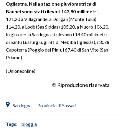
Ogliastra. Nella stazione pluviometrica di
Baunei sono stati rilevati 143,80 millimetri
,
INFO AZIENDE
121,20 a Villagrande, a Dorgali (Monte Tului)
ABBONATI
114,20, a Lodè (Sas Siddas) 105,20, a Nuoro 106,20.
ANNUNCI
In giro per la Sardegna si rilevano i 18.40 millimetri
NECROLOGI
di Santu Lussurgiu, gli 81 di Nebiba (Iglesias), i 30 di
PUBBLICITÀ
Capoterra (Poggio dei Pini), i 67,40 di San Vito (San
Priamo).
SPIAGGE
STORE
(Unioneonline)
© Riproduzione riservata
Sardegna
Provincia di Sassari
Tags:
pioggia