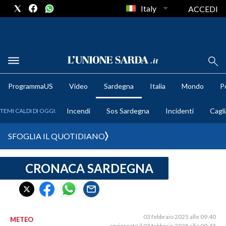
Italy
ACCEDI
METEO
ProgrammaUS
Video
Sardegna
Italia
Mondo
Po
COMUNI AL VOTO
Incendi
Sos Sardegna
Incidenti
Cagli
TEMI CALDI DI OGGI:
VIDEO
SFOGLIA IL QUOTIDIANO
FOTO
CRONACA SARDEGNA
CRONACA SARDEGNA
CAGLIARI
PROVINCIA DI CAGLIARI
SULCIS IGLESIENTE
03 febbraio 2025 alle 09:40
METEO
aggiornato il 03 febbraio 2025 alle 09:43