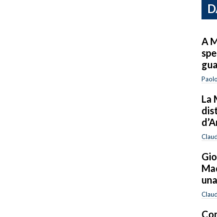
D
A M
spe
gua
Paolo
La 
dis
d’A
Clau
Gio
Mad
una
Clau
Com