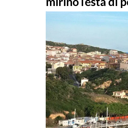
mirinoTesta di p
MEDIO CAMPIDANO
ORISTANO E PROVINCIA
SASSARI E PROVINCIA
GALLURA
NUORO E PROVINCIA
OGLIASTRA
AGENDA
CRONACA
ITALIA
MONDO
POLITICA
ECONOMIA
SERVIZI ALLE IMPRESE