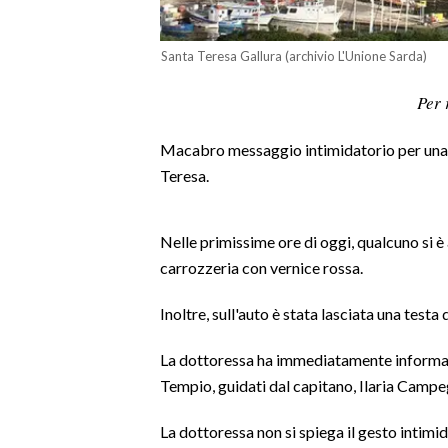
LAVORO
Santa Teresa Gallura (archivio L'Unione Sarda)
BANDI
Per 
SPORT IN SARDEGNA
Macabro messaggio intimidatorio per una 
SPORT
Teresa.
RISULTATI E CLASSIFICHE
CALCIO
Nelle primissime ore di oggi, qualcuno si è a
CALCIO REGIONALE
carrozzeria con vernice rossa.
BASKET
VOLLEY
Inoltre, sull'auto è stata lasciata una testa 
MOTORI
La dottoressa ha immediatamente informato 
TENNIS
Tempio, guidati dal capitano, Ilaria Campeg
ALTRI SPORT
La dottoressa non si spiega il gesto intimid
CULTURA