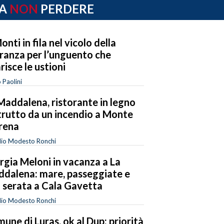
A
NON
PERDERE
onti in fila nel vicolo della
ranza per l’unguento che
risce le ustioni
 Paolini
Maddalena, ristorante in legno
trutto da un incendio a Monte
rena
dio Modesto Ronchi
rgia Meloni in vacanza a La
dalena: mare, passeggiate e
 serata a Cala Gavetta
dio Modesto Ronchi
une di Luras, ok al Dup: priorità