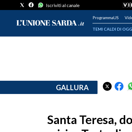
Iscriviti al canale
ProgrammaUS
Vid
TEMI CALDI DI OGG
METEO
COMUNI AL VOTO
VIDEO
FOTO
GALLURA
CRONACA SARDEGNA
CAGLIARI
Santa Teresa, do
PROVINCIA DI CAGLIARI
SULCIS IGLESIENTE