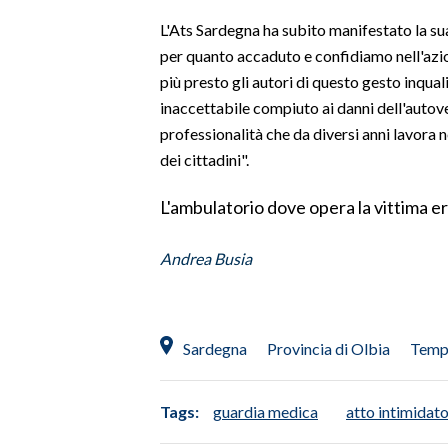
L'Ats Sardegna ha subito manifestato la sua
SPETTACOLI
per quanto accaduto e confidiamo nell'azion
più presto gli autori di questo gesto inqual
GOSSIP
inaccettabile compiuto ai danni dell'autov
professionalità che da diversi anni lavora ne
SALUTE
dei cittadini".
SARDEGNA TURISMO
L'ambulatorio dove opera la vittima er
SARDI NEL MONDO
Andrea Busia
NOTIZIE
EVENTI
#CARAUNIONE
Sardegna
Provincia di Olbia
Temp
3 MINUTI CON
Tags:
guardia medica
atto intimidato
INSULARITÀ