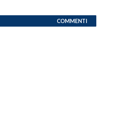
INFO AZIENDE
COMMENTI
ABBONATI
ANNUNCI
NECROLOGI
PUBBLICITÀ
SPIAGGE
STORE