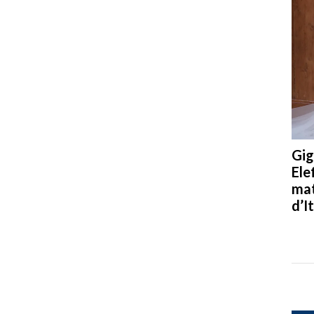
Gig
Ele
mat
d’It