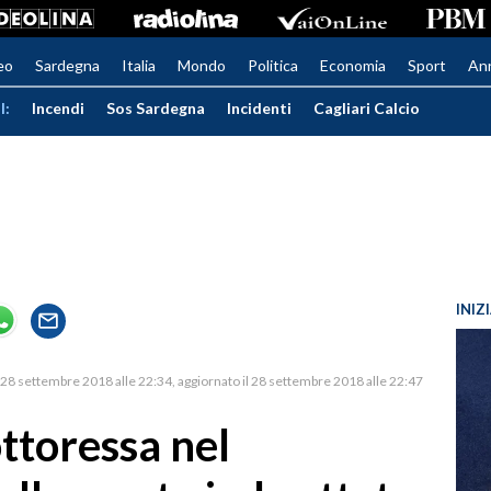
eo
Sardegna
Italia
Mondo
Politica
Economia
Sport
An
I:
Incendi
Sos Sardegna
Incidenti
Cagliari Calcio
INIZ
28 settembre 2018 alle 22:34
aggiornato il 28 settembre 2018 alle 22:47
ttoressa nel