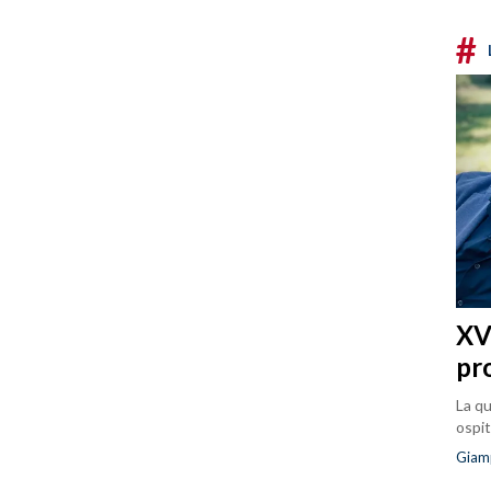
#
XVI
pr
La qu
ospit
Giam