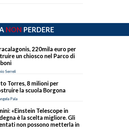
A
NON
PERDERE
acalagonis, 220mila euro per
truire un chiosco nel Parco di
boni
io Serreli
to Torres, 8 milioni per
ostruire la scuola Borgona
ngela Pala
nini: «Einstein Telescope in
degna è la scelta migliore. Gli
entati non possono metterla in