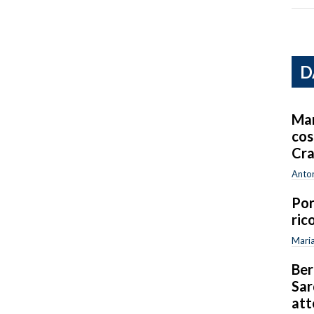
D
Mar
cos
Cra
Anton
Por
ric
Maria
Ber
Sar
att