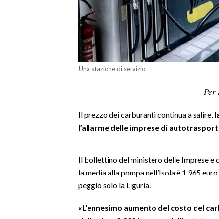
LAVORO
BANDI
SPORT IN SARDEGNA
Una stazione di servizio
SPORT
Per 
RISULTATI E CLASSIFICHE
CALCIO
Il prezzo dei carburanti continua a salire,
l
CALCIO REGIONALE
l’allarme delle imprese di autotraspor
BASKET
VOLLEY
Il bollettino del ministero delle Imprese e
MOTORI
la media alla pompa nell’Isola è 1.965 euro a
TENNIS
peggio solo la Liguria.
ALTRI SPORT
«L’ennesimo aumento del costo del car
CULTURA