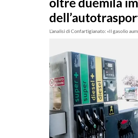
oltre duemila i
MEDIO CAMPIDANO
ORISTANO E PROVINCIA
dell’autotraspor
SASSARI E PROVINCIA
GALLURA
L’analisi di Confartigianato: «Il gasolio au
NUORO E PROVINCIA
OGLIASTRA
AGENDA
CRONACA
ITALIA
MONDO
POLITICA
ECONOMIA
SERVIZI ALLE IMPRESE