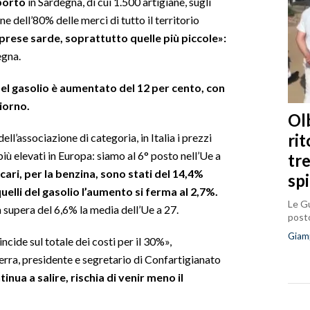
sporto
in Sardegna, di cui 1.500 artigiane, sugli
 dell’80% delle merci di tutto il territorio
imprese sarde, soprattutto quelle più piccole»:
egna.
del gasolio è aumentato del 12 per cento, con
giorno.
Olb
ri
ll’associazione di categoria, in Italia i prezzi
iù elevati in Europa: siamo al 6° posto nell’Ue a
tr
ncari, per la benzina, sono stati del 14,4%
sp
elli del gasolio l’aumento si ferma al 2,7%.
Le Gu
a supera del 6,6% la media dell’Ue a 27.
posto
Giam
ncide sul totale dei costi per il 30%»,
ra, presidente e segretario di Confartigianato
tinua a salire, rischia di venir meno il