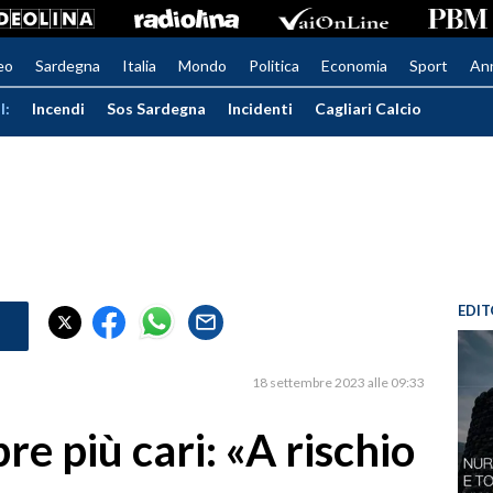
eo
Sardegna
Italia
Mondo
Politica
Economia
Sport
An
I:
Incendi
Sos Sardegna
Incidenti
Cagliari Calcio
EDIT
18 settembre 2023 alle 09:33
e più cari: «A rischio