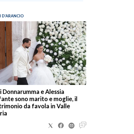
I D’ARANCIO
i Donnarumma e Alessia
fante sono marito e moglie, il
rimonio da favola in Valle
ria