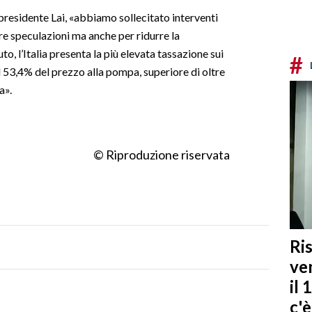
 presidente Lai, «abbiamo sollecitato interventi
are speculazioni ma anche per ridurre la
to, l’Italia presenta la più elevata tassazione sui
#
il 53,4% del prezzo alla pompa, superiore di oltre
a».
© Riproduzione riservata
Ris
ven
il 
c'