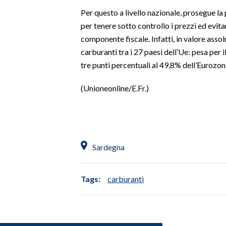
Per questo a livello nazionale, prosegue la
INFO AZIENDE
per tenere sotto controllo i prezzi ed evit
ABBONATI
componente fiscale. Infatti, in valore assolu
carburanti tra i 27 paesi dell’Ue: pesa per 
ANNUNCI
tre punti percentuali al 49,8% dell’Eurozon
NECROLOGI
PUBBLICITÀ
(Unioneonline/E.Fr.)
SPIAGGE
STORE
Sardegna
Tags:
carburanti