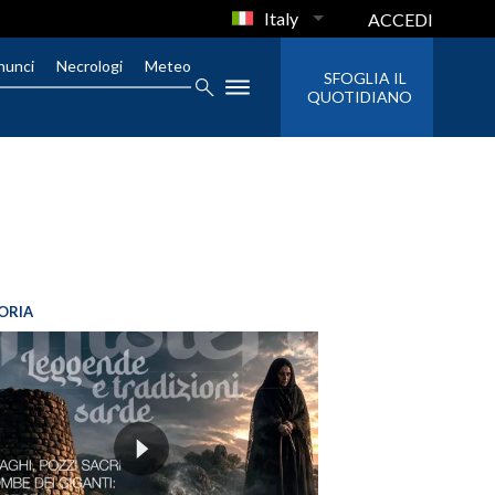
Italy
ACCEDI
nunci
Necrologi
Meteo
SFOGLIA IL
QUOTIDIANO
ORIA