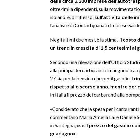
delle circa 2.300 imprese dell’autotra
oltre 4mila dipendenti, sulla movimentazione
SPETTACOLI
isolano, e, di riflesso,
sull’attività delle 
l’analisi è di Confartigianato Imprese Sard
GOSSIP
Negli ultimi due mesi, è la stima,
il costo 
SALUTE
un trend in crescita di 1,5 centesimi al 
SARDEGNA TURISMO
Secondo una rilevazione dell’Ufficio Studi de
alla pompa dei carburanti rimangono tra i p
SARDI NEL MONDO
27 sia per la benzina che per il gasolio.
I ri
NOTIZIE
rispetto allo scorso anno, mentre per qu
EVENTI
In Italia il prezzo dei carburanti alla pomp
#CARAUNIONE
«Considerato che la spesa per i carburanti i
commentano Maria Amelia Lai e Daniele Ser
3 MINUTI CON
in Sardegna,
«se il prezzo del gasolio con
guadagno».
INSULARITÀ