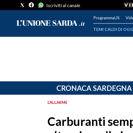
Iscriviti al canale
ProgrammaUS
Vid
TEMI CALDI DI OGG
METEO
COMUNI AL VOTO
VIDEO
FOTO
CRONACA SARDEGNA
CRONACA SARDEGNA
L’ALLARME
CAGLIARI
Carburanti sempr
PROVINCIA DI CAGLIARI
SULCIS IGLESIENTE