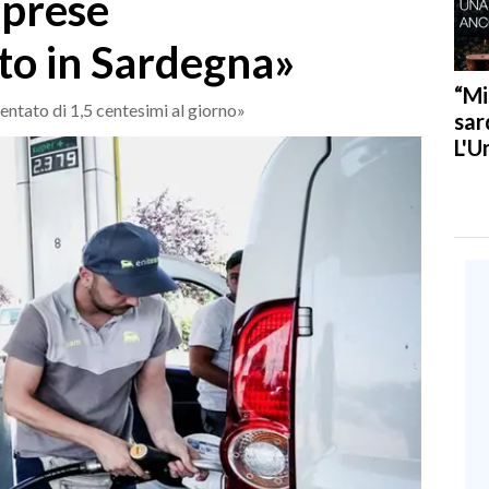
mprese
to in Sardegna»
“Mi
mentato di 1,5 centesimi al giorno»
sar
L'U