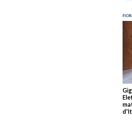
FIOR
Gig
Ele
mat
d’It