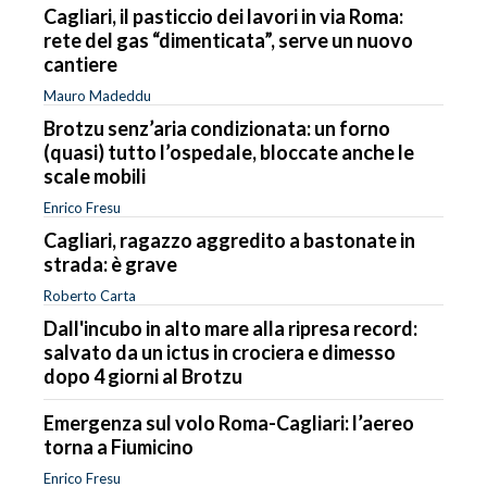
Cagliari, il pasticcio dei lavori in via Roma:
rete del gas “dimenticata”, serve un nuovo
cantiere
Mauro Madeddu
Brotzu senz’aria condizionata: un forno
(quasi) tutto l’ospedale, bloccate anche le
scale mobili
Enrico Fresu
Cagliari, ragazzo aggredito a bastonate in
strada: è grave
Roberto Carta
Dall'incubo in alto mare alla ripresa record:
salvato da un ictus in crociera e dimesso
dopo 4 giorni al Brotzu
Emergenza sul volo Roma-Cagliari: l’aereo
torna a Fiumicino
Enrico Fresu