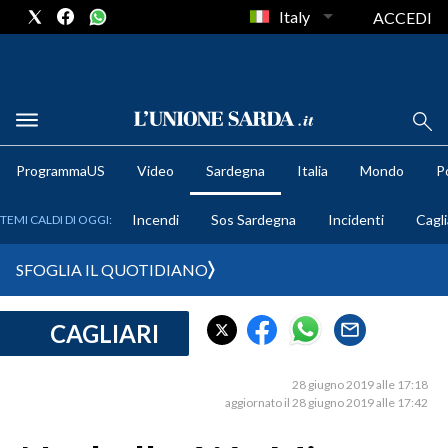
Italy
ACCEDI
METEO
ProgrammaUS
Video
Sardegna
Italia
Mondo
Po
COMUNI AL VOTO
Incendi
Sos Sardegna
Incidenti
Cagli
TEMI CALDI DI OGGI:
VIDEO
SFOGLIA IL QUOTIDIANO
FOTO
CAGLIARI
CRONACA SARDEGNA
CAGLIARI
28 giugno 2019 alle 17:18
PROVINCIA DI CAGLIARI
aggiornato il 28 giugno 2019 alle 17:42
SULCIS IGLESIENTE