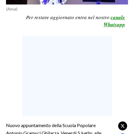
LAVORO
(Ansa)
Per restare aggiornato entra nel nostro
canale
BANDI
Whatsapp
SPORT IN SARDEGNA
SPORT
RISULTATI E CLASSIFICHE
CALCIO
CALCIO REGIONALE
BASKET
VOLLEY
MOTORI
TENNIS
ALTRI SPORT
Nuovo appuntamento della Scuola Popolare
Antonio Gramsci Ghilarza. Venerdì 5 luglio, alle
CULTURA