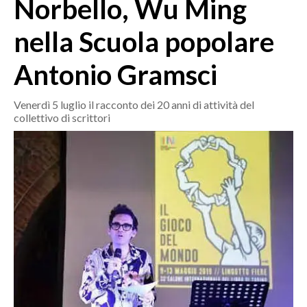
Norbello, Wu Ming
MEDIO CAMPIDANO
ORISTANO E PROVINCIA
nella Scuola popolare
SASSARI E PROVINCIA
Antonio Gramsci
GALLURA
NUORO E PROVINCIA
Venerdì 5 luglio il racconto dei 20 anni di attività del
OGLIASTRA
collettivo di scrittori
AGENDA
CRONACA
ITALIA
MONDO
POLITICA
ECONOMIA
SERVIZI ALLE IMPRESE