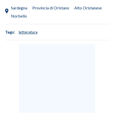
Sardegna
Provincia di Oristano
Alto Oristanese
INFO AZIENDE
Norbello
ABBONATI
ANNUNCI
Tags:
letteratura
NECROLOGI
PUBBLICITÀ
SPIAGGE
STORE