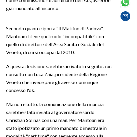
come commissario straordinario dell'Ats, avrebbe
già rinunciato all'incarico.
SPETTACOLI
Secondo quanto riporta "Il Mattino di Padova",
GOSSIP
Mantoan ritiene quel ruolo "incompatibile" con
SALUTE
quello di direttore dell'Area Sanità e Sociale del
Veneto, di cui si occupa dal 2010.
SARDEGNA TURISMO
A questa decisione sarebbe arrivato in seguito a un
SARDI NEL MONDO
consulto con Luca Zaia, presidente della Regione
Veneto che invece pare gli avesse comunque
NOTIZIE
concesso l'ok.
EVENTI
Ma non è tutto: la comunicazione della rinuncia
#CARAUNIONE
sarebbe stata inviata al governatore sardo
Christian Solinas con una mail. Per Mantoan era
3 MINUTI CON
stato ipotizzato un primo mandato bimestrale in
INSULARITÀ
modalità "part time" con seguente accesso alla