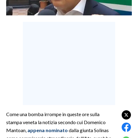
LAVORO
BANDI
SPORT IN SARDEGNA
SPORT
RISULTATI E CLASSIFICHE
CALCIO
CALCIO REGIONALE
BASKET
VOLLEY
MOTORI
TENNIS
Come una bomba irrompe in queste ore sulla
stampa veneta la notizia secondo cui Domenico
ALTRI SPORT
Mantoan,
appena nominato
dalla giunta Solinas
CULTURA