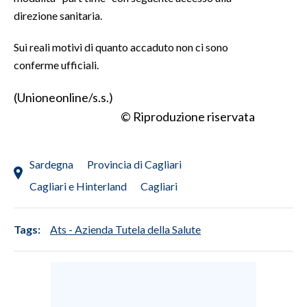
direzione sanitaria.
INFO AZIENDE
Sui reali motivi di quanto accaduto non ci sono
ABBONATI
conferme ufficiali.
ANNUNCI
NECROLOGI
(Unioneonline/s.s.)
PUBBLICITÀ
© Riproduzione riservata
SPIAGGE
STORE
Sardegna
Provincia di Cagliari
Cagliari e Hinterland
Cagliari
Tags:
Ats - Azienda Tutela della Salute