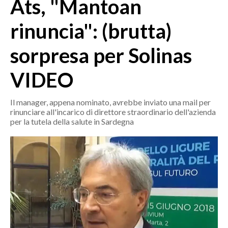
Ats, "Mantoan
MEDIO CAMPIDANO
ORISTANO E PROVINCIA
rinuncia": (brutta)
SASSARI E PROVINCIA
sorpresa per Solinas
GALLURA
NUORO E PROVINCIA
VIDEO
OGLIASTRA
AGENDA
Il manager, appena nominato, avrebbe inviato una mail per
rinunciare all'incarico di direttore straordinario dell'azienda
CRONACA
per la tutela della salute in Sardegna
ITALIA
MONDO
POLITICA
ECONOMIA
SERVIZI ALLE IMPRESE