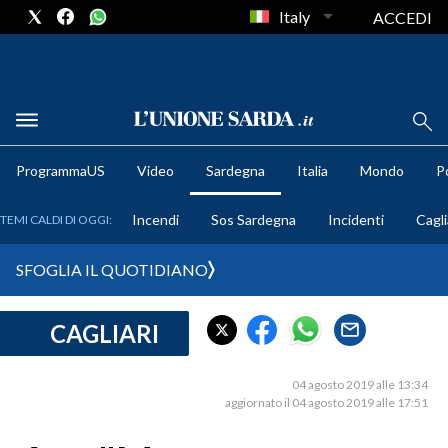
Italy
ACCEDI
METEO
ProgrammaUS
Video
Sardegna
Italia
Mondo
Po
COMUNI AL VOTO
Incendi
Sos Sardegna
Incidenti
Cagli
TEMI CALDI DI OGGI:
VIDEO
SFOGLIA IL QUOTIDIANO
FOTO
CAGLIARI
CRONACA SARDEGNA
CAGLIARI
04 agosto 2019 alle 13:34
PROVINCIA DI CAGLIARI
aggiornato il 04 agosto 2019 alle 17:51
SULCIS IGLESIENTE