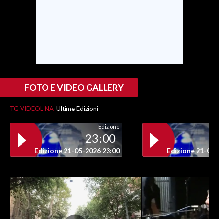
INFO AZIENDE
ABBONATI
ANNUNCI
NECROLOGI
PUBBLICITÀ
FOTO E VIDEO GALLERY
SPIAGGE
TG VIDEOLINA
Ultime Edizioni
STORE
Edizione
23:00
Edizione 21-05-2026 23:00
Edizione 21-05-