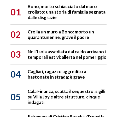
Bono, morto schiacciato dal muro
01
crollato: una storia di famiglia segnata
dalle disgrazie
02
Crolla un muro a Bono: morto un
quarantunenne, grave il padre
03
Nell’Isola assediata dal caldo arrivano i
temporali estivi: allerta nel pomeriggio
04
Cagliari, ragazzo aggredito a
bastonate in strada: è grave
Cala Finanza, scatta il sequestro: sigilli
05
su Villa Joy e altre strutture, cinque
indagati
Il dramma di Cristian Bucchi: «Trovai la