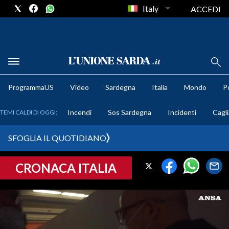
Italy
ACCEDI
METEO
ProgrammaUS
Video
Sardegna
Italia
Mondo
Po
COMUNI AL VOTO
Incendi
Sos Sardegna
Incidenti
Cagli
TEMI CALDI DI OGGI:
VIDEO
SFOGLIA IL QUOTIDIANO
FOTO
CRONACA ITALIA
CRONACA SARDEGNA
CAGLIARI
PROVINCIA DI CAGLIARI
SULCIS IGLESIENTE