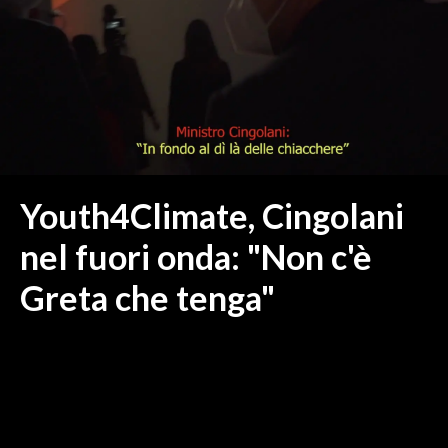
MEDIO CAMPIDANO
ORISTANO E PROVINCIA
SASSARI E PROVINCIA
GALLURA
NUORO E PROVINCIA
OGLIASTRA
AGENDA
Youth4Climate, Cingolani
CRONACA
nel fuori onda: "Non c'è
ITALIA
Greta che tenga"
MONDO
POLITICA
ECONOMIA
SERVIZI ALLE IMPRESE