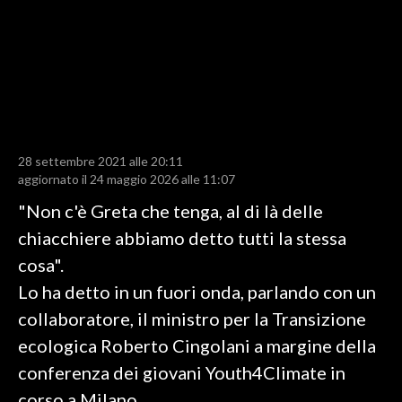
LAVORO
BANDI
SPORT IN SARDEGNA
SPORT
28 settembre 2021 alle 20:11
RISULTATI E CLASSIFICHE
aggiornato il 24 maggio 2026 alle 11:07
CALCIO
"Non c'è Greta che tenga, al di là delle
CALCIO REGIONALE
chiacchiere abbiamo detto tutti la stessa
BASKET
cosa".
VOLLEY
Lo ha detto in un fuori onda, parlando con un
MOTORI
collaboratore, il ministro per la Transizione
TENNIS
ecologica Roberto Cingolani a margine della
ALTRI SPORT
conferenza dei giovani Youth4Climate in
corso a Milano.
CULTURA