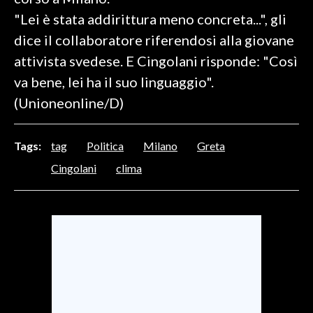
"Lei è stata addirittura meno concreta...", gli
SPETTACOLI
dice il collaboratore riferendosi alla giovane
attivista svedese. E Cingolani risponde: "Così
GOSSIP
va bene, lei ha il suo linguaggio".
SALUTE
(Unioneonline/D)
SARDEGNA TURISMO
Tags:
tag
Politica
Milano
Greta
SARDI NEL MONDO
Cingolani
clima
NOTIZIE
EVENTI
#CARAUNIONE
3 MINUTI CON
INSULARITÀ