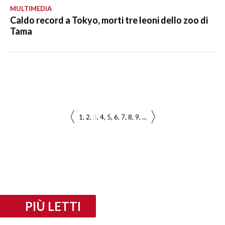
MULTIMEDIA
Caldo record a Tokyo, morti tre leoni dello zoo di
Tama
1
2
3
4
5
6
7
8
9
...
PIÙ LETTI