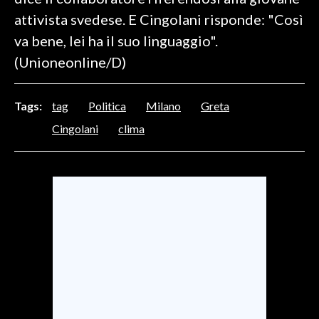
attivista svedese. E Cingolani risponde: "Così
SPETTACOLI
va bene, lei ha il suo linguaggio".
(Unioneonline/D)
GOSSIP
SALUTE
Tags:
tag
Politica
Milano
Greta
Cingolani
clima
SARDEGNA TURISMO
SARDI NEL MONDO
NOTIZIE
EVENTI
#CARAUNIONE
3 MINUTI CON
INSULARITÀ