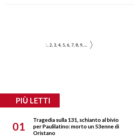
1
2
3
4
5
6
7
8
9
...
PIÙ LETTI
Tragedia sulla 131, schianto al bivio
01
per Paulilatino: morto un 53enne di
Oristano