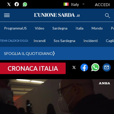
Italy
ACCEDI
ProgrammaUS
Video
Sardegna
Italia
Mondo
Po
METEO
Incendi
Sos Sardegna
Incidenti
Cagli
TEMI CALDI DI OGGI:
COMUNI AL VOTO
SFOGLIA IL QUOTIDIANO
VIDEO
CRONACA ITALIA
FOTO
CRONACA SARDEGNA
CAGLIARI
PROVINCIA DI CAGLIARI
SULCIS IGLESIENTE