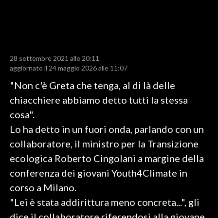
LAVORO
BANDI
SPORT IN SARDEGNA
28 settembre 2021 alle 20:11
aggiornato il 24 maggio 2026 alle 11:07
SPORT
"Non c'è Greta che tenga, al di là delle
RISULTATI E CLASSIFICHE
chiacchiere abbiamo detto tutti la stessa
CALCIO
cosa".
CALCIO REGIONALE
Lo ha detto in un fuori onda, parlando con un
BASKET
collaboratore, il ministro per la Transizione
VOLLEY
ecologica Roberto Cingolani a margine della
MOTORI
conferenza dei giovani Youth4Climate in
TENNIS
corso a Milano.
ALTRI SPORT
"Lei è stata addirittura meno concreta...", gli
dice il collaboratore riferendosi alla giovane
CULTURA