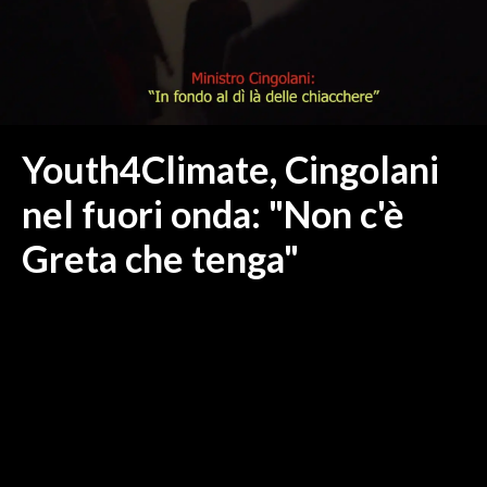
MEDIO CAMPIDANO
ORISTANO E PROVINCIA
SASSARI E PROVINCIA
GALLURA
NUORO E PROVINCIA
Youth4Climate, Cingolani
OGLIASTRA
nel fuori onda: "Non c'è
AGENDA
Greta che tenga"
CRONACA
ITALIA
MONDO
POLITICA
ECONOMIA
SERVIZI ALLE IMPRESE