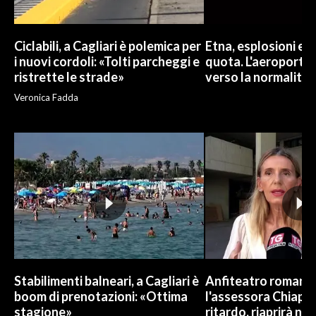
Ciclabili, a Cagliari è polemica per
Etna, esplosioni e c
i nuovi cordoli: «Tolti parcheggi e
quota. L'aeroporto 
ristrette le strade»
verso la normalità
Veronica Fadda
Stabilimenti balneari, a Cagliari è
Anfiteatro romano d
boom di prenotazioni: «Ottima
l'assessora Chiapp
stagione»
ritardo, riaprirà ne