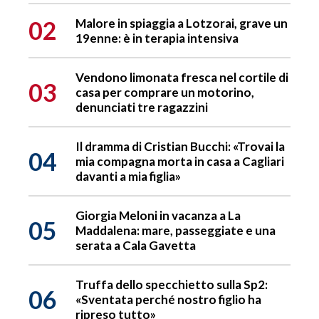
02
Malore in spiaggia a Lotzorai, grave un
19enne: è in terapia intensiva
Vendono limonata fresca nel cortile di
03
casa per comprare un motorino,
denunciati tre ragazzini
Il dramma di Cristian Bucchi: «Trovai la
04
mia compagna morta in casa a Cagliari
davanti a mia figlia»
Giorgia Meloni in vacanza a La
05
Maddalena: mare, passeggiate e una
serata a Cala Gavetta
Truffa dello specchietto sulla Sp2:
06
«Sventata perché nostro figlio ha
ripreso tutto»