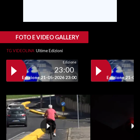
INFO AZIENDE
ABBONATI
ANNUNCI
FOTO E VIDEO GALLERY
NECROLOGI
TG VIDEOLINA
Ultime Edizioni
PUBBLICITÀ
SPIAGGE
Edizione
23:00
STORE
Edizione 21-05-2026 23:00
Edizione 21-05-