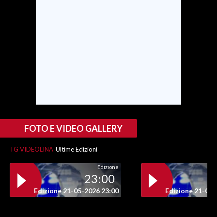
SPETTACOLI
GOSSIP
SALUTE
SARDEGNA TURISMO
SARDI NEL MONDO
FOTO E VIDEO GALLERY
NOTIZIE
EVENTI
TG VIDEOLINA
Ultime Edizioni
#CARAUNIONE
Edizione
23:00
3 MINUTI CON
Edizione 21-05-2026 23:00
Edizione 21-05-
INSULARITÀ