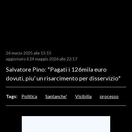
LAVORO
BANDI
SPORT IN SARDEGNA
SPORT
26 marzo 2025 alle 15:15
RISULTATI E CLASSIFICHE
aggiornato il 24 maggio 2026 alle 22:17
CALCIO
Salvatore Pino: "Pagati i 126mila euro
CALCIO REGIONALE
dovuti, piu' un risarcimento per disservizio"
BASKET
VOLLEY
Tags:
Politica
Santanche'
Visibilia
processo
MOTORI
TENNIS
ALTRI SPORT
CULTURA