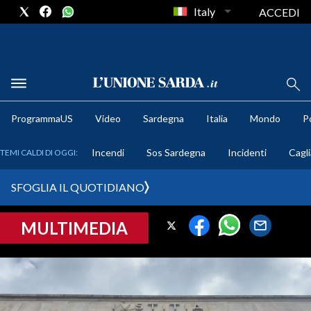
Italy
ACCEDI
METEO
ProgrammaUS
Video
Sardegna
Italia
Mondo
Po
COMUNI AL VOTO
Incendi
Sos Sardegna
Incidenti
Cagli
TEMI CALDI DI OGGI:
VIDEO
SFOGLIA IL QUOTIDIANO
FOTO
MULTIMEDIA
CRONACA SARDEGNA
CAGLIARI
PROVINCIA DI CAGLIARI
SULCIS IGLESIENTE