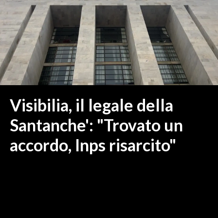
MEDIO CAMPIDANO
ORISTANO E PROVINCIA
SASSARI E PROVINCIA
GALLURA
NUORO E PROVINCIA
OGLIASTRA
AGENDA
Visibilia, il legale della
CRONACA
Santanche': "Trovato un
ITALIA
accordo, Inps risarcito"
MONDO
POLITICA
ECONOMIA
SERVIZI ALLE IMPRESE