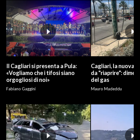
INFO AZIENDE
ABBONATI
ANNUNCI
NECROLOGI
PUBBLICITÀ
SPIAGGE
Il Cagliari si presenta a Pula:
Cagliari, la nuova v
STORE
«Vogliamo che i tifosi siano
da "riaprire": dimen
orgogliosi di noi»
del gas
Fabiano Gaggini
Mauro Madeddu