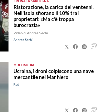
CRONACA SARDEGNA
Ristorazione, la carica dei ventenni.
Nell'Isola sfiorano il 10% tra i
proprietari: «Ma c'è troppa
burocrazia»
Video di Andrea Sechi
Andrea Sechi
MULTIMEDIA
Ucraina, i droni colpiscono una nave
mercantile nel Mar Nero
Red