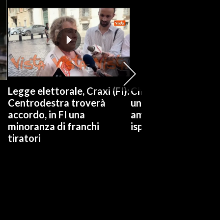
Legge elettorale, Craxi (FI):
Chat Delmastro, Co
Centrodestra troverà
un video social: Fdi
accordo, in FI una
amichetti e dicono d
minoranza di franchi
ispirarsi a Borsellino
tiratori