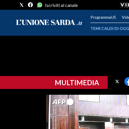
Iscriviti al canale
ProgrammaUS
Vid
TEMI CALDI DI OGG
METEO
COMUNI AL VOTO
VIDEO
MULTIMEDIA
FOTO
CRONACA SARDEGNA
CAGLIARI
PROVINCIA DI CAGLIARI
SULCIS IGLESIENTE