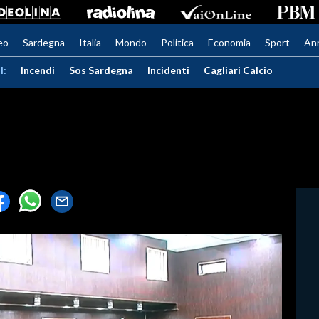
eo
Sardegna
Italia
Mondo
Politica
Economia
Sport
An
I:
Incendi
Sos Sardegna
Incidenti
Cagliari Calcio