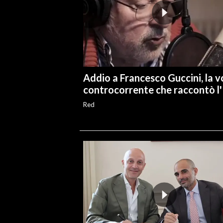
INFO AZIENDE
ABBONATI
ANNUNCI
NECROLOGI
Addio a Francesco Guccini, la 
PUBBLICITÀ
controcorrente che raccontò l'I
SPIAGGE
Red
STORE