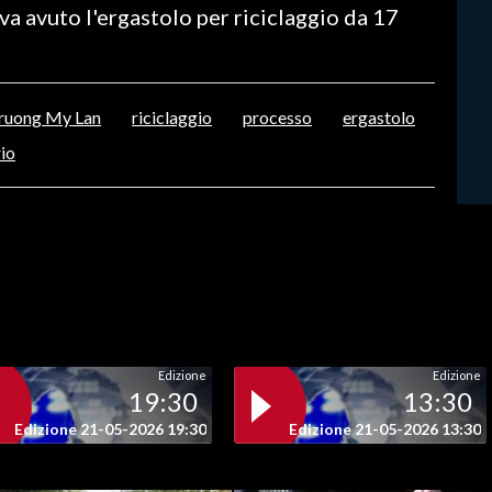
va avuto l'ergastolo per riciclaggio da 17
ruong My Lan
riciclaggio
processo
ergastolo
rio
Edizione
Edizione
19:30
13:30
Edizione 21-05-2026 19:30
Edizione 21-05-2026 13:30