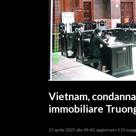
MEDIO CAMPIDANO
ORISTANO E PROVINCIA
SASSARI E PROVINCIA
GALLURA
NUORO E PROVINCIA
OGLIASTRA
AGENDA
CRONACA
ITALIA
MONDO
Vietnam, condannat
immobiliare Truon
POLITICA
ECONOMIA
21 aprile 2025 alle 09:40
aggiornato il 25 magg
SERVIZI ALLE IMPRESE