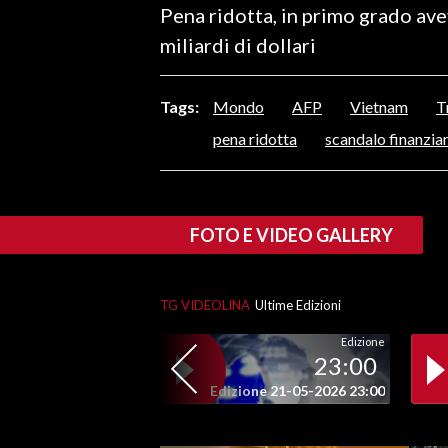
Pena ridotta, in primo grado ave
LAVORO
miliardi di dollari
BANDI
Tags:
Mondo
AFP
Vietnam
T
SPORT IN SARDEGNA
pena ridotta
scandalo finanzia
SPORT
RISULTATI E CLASSIFICHE
CALCIO
FOTO E VIDEO GALLERY
CALCIO REGIONALE
BASKET
VOLLEY
TG VIDEOLINA
Ultime Edizioni
MOTORI
Edizione
23:00
TENNIS
Edizione 21-05-2026 23:00
ALTRI SPORT
CULTURA