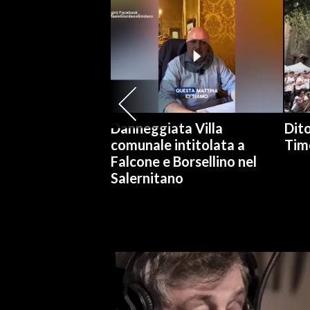
SPETTACOLI
GOSSIP
SALUTE
Danneggiata Villa
Dito
SARDEGNA TURISMO
comunale intitolata a
Tim
Falcone e Borsellino nel
SARDI NEL MONDO
Salernitano
NOTIZIE
EVENTI
#CARAUNIONE
3 MINUTI CON
INSULARITÀ