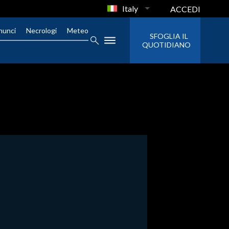
Italy
ACCEDI
nunci
Necrologi
Meteo
SFOGLIA IL
QUOTIDIANO