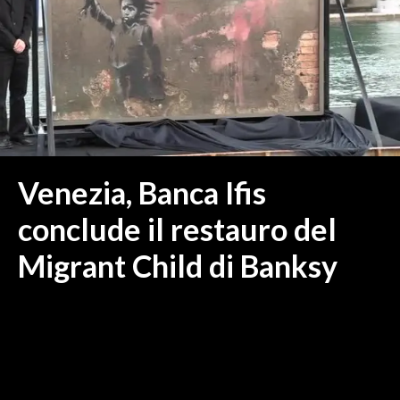
MEDIO CAMPIDANO
ORISTANO E PROVINCIA
SASSARI E PROVINCIA
GALLURA
NUORO E PROVINCIA
OGLIASTRA
AGENDA
Venezia, Banca Ifis
CRONACA
conclude il restauro del
ITALIA
Migrant Child di Banksy
MONDO
POLITICA
ECONOMIA
SERVIZI ALLE IMPRESE