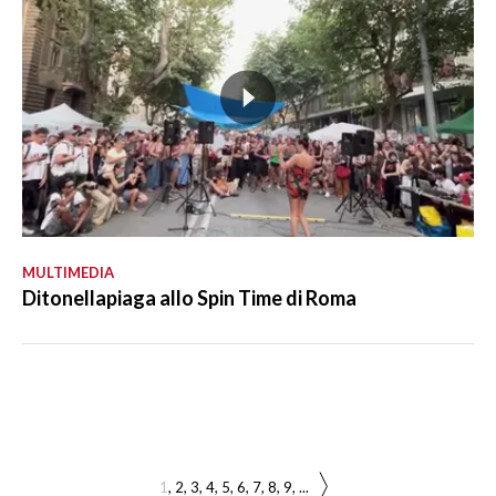
MULTIMEDIA
Ditonellapiaga allo Spin Time di Roma
1
2
3
4
5
6
7
8
9
...