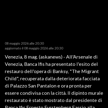
LAVORO
BANDI
SPORT IN SARDEGNA
SPORT
08 maggio 2026 alle 20:30
RISULTATI E CLASSIFICHE
aggiornato il 08 maggio 2026 alle 20:30
CALCIO
Venezia, 8 mag. (askanews) - All'Arsenale di
CALCIO REGIONALE
Venezia, Banca Ifis ha presentato l'esito del
BASKET
restauro dell'opera di Banksy, "The Migrant
VOLLEY
Child", recuperata dalla deteriorata facciata
MOTORI
di Palazzo San Pantalon e ora pronta per
TENNIS
essere condivisa con la città. Il dipinto murale
ALTRI SPORT
restaurato è stato mostrato dal presidente di
Banca Ifis Ernesto Furstenberg Fassio alla
CULTURA