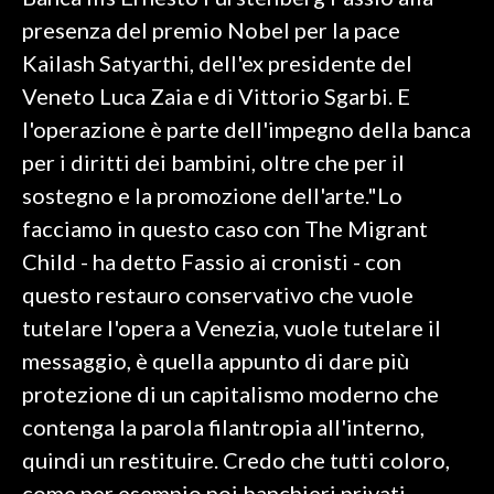
presenza del premio Nobel per la pace
SPETTACOLI
Kailash Satyarthi, dell'ex presidente del
Veneto Luca Zaia e di Vittorio Sgarbi. E
GOSSIP
l'operazione è parte dell'impegno della banca
SALUTE
per i diritti dei bambini, oltre che per il
sostegno e la promozione dell'arte."Lo
SARDEGNA TURISMO
facciamo in questo caso con The Migrant
Child - ha detto Fassio ai cronisti - con
SARDI NEL MONDO
questo restauro conservativo che vuole
NOTIZIE
tutelare l'opera a Venezia, vuole tutelare il
EVENTI
messaggio, è quella appunto di dare più
#CARAUNIONE
protezione di un capitalismo moderno che
contenga la parola filantropia all'interno,
3 MINUTI CON
quindi un restituire. Credo che tutti coloro,
INSULARITÀ
come per esempio noi banchieri privati,