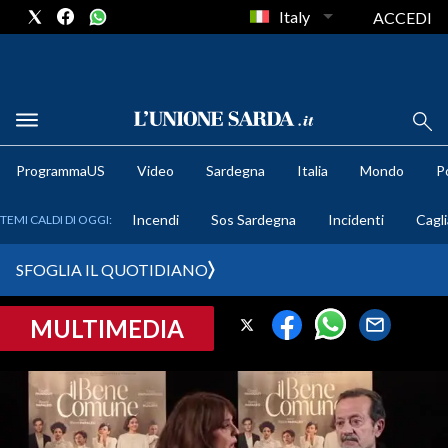
Italy
ACCEDI
METEO
ProgrammaUS
Video
Sardegna
Italia
Mondo
Po
COMUNI AL VOTO
Incendi
Sos Sardegna
Incidenti
Cagli
TEMI CALDI DI OGGI:
VIDEO
SFOGLIA IL QUOTIDIANO
FOTO
MULTIMEDIA
CRONACA SARDEGNA
CAGLIARI
PROVINCIA DI CAGLIARI
SULCIS IGLESIENTE