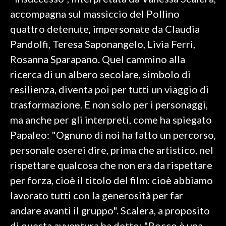
accompagna sul massiccio del Pollino
SPETTACOLI
quattro detenute, impersonate da Claudia
Pandolfi, Teresa Saponangelo, Livia Ferri,
GOSSIP
Rosanna Sparapano. Quel cammino alla
SALUTE
ricerca di un albero secolare, simbolo di
resilienza, diventa poi per tutti un viaggio di
SARDEGNA TURISMO
trasformazione. E non solo per i personaggi,
ma anche per gli interpreti, come ha spiegato
SARDI NEL MONDO
Papaleo: "Ognuno di noi ha fatto un percorso,
NOTIZIE
personale oserei dire, prima che artistico, nel
EVENTI
rispettare qualcosa che non era da rispettare
#CARAUNIONE
per forza, cioè il titolo del film: cioè abbiamo
lavorato tutti con la generosità per far
3 MINUTI CON
andare avanti il gruppo". Scalera, a proposito
INSULARITÀ
di questa avventura ha detto: "Rocco è una