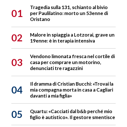
Tragedia sulla 131, schianto al bivio
01
per Paulilatino: morto un 53enne di
Oristano
02
Malore in spiaggia a Lotzorai, grave un
19enne: è in terapia intensiva
Vendono limonata fresca nel cortile di
03
casa per comprare un motorino,
denunciati tre ragazzini
Il dramma di Cristian Bucchi: «Trovai la
04
mia compagna morta in casa a Cagliari
davanti a mia figlia»
05
Quartu: «Cacciati dal b&b perché mio
figlio è autistico». Il gestore smentisce