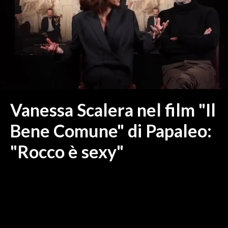
MEDIO CAMPIDANO
ORISTANO E PROVINCIA
SASSARI E PROVINCIA
GALLURA
NUORO E PROVINCIA
OGLIASTRA
AGENDA
Vanessa Scalera nel film "Il
CRONACA
Bene Comune" di Papaleo:
ITALIA
"Rocco è sexy"
MONDO
POLITICA
ECONOMIA
SERVIZI ALLE IMPRESE