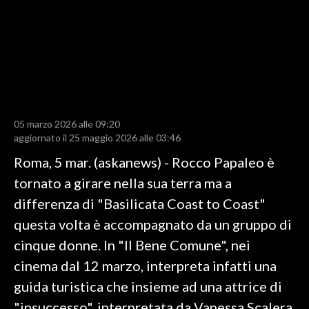
LAVORO
BANDI
SPORT IN SARDEGNA
SPORT
05 marzo 2026 alle 09:20
RISULTATI E CLASSIFICHE
aggiornato il 25 maggio 2026 alle 03:46
CALCIO
Roma, 5 mar. (askanews) - Rocco Papaleo è
CALCIO REGIONALE
tornato a girare nella sua terra ma a
BASKET
differenza di "Basilicata Coast to Coast"
VOLLEY
questa volta è accompagnato da un gruppo di
MOTORI
cinque donne. In "Il Bene Comune", nei
TENNIS
cinema dal 12 marzo, interpreta infatti una
ALTRI SPORT
guida turistica che insieme ad una attrice di
"insuccesso", interpretata da Vanessa Scalera,
CULTURA