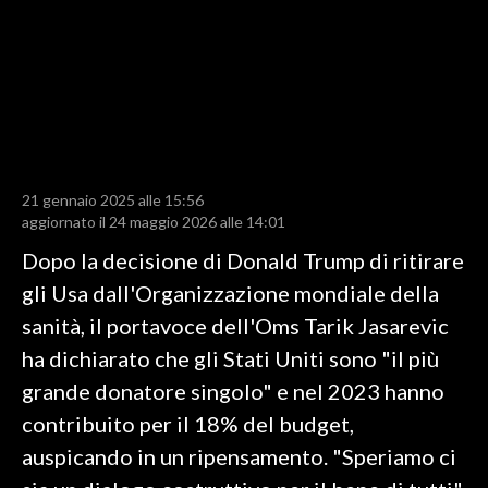
LAVORO
BANDI
SPORT IN SARDEGNA
SPORT
21 gennaio 2025 alle 15:56
RISULTATI E CLASSIFICHE
aggiornato il 24 maggio 2026 alle 14:01
CALCIO
Dopo la decisione di Donald Trump di ritirare
CALCIO REGIONALE
gli Usa dall'Organizzazione mondiale della
BASKET
sanità, il portavoce dell'Oms Tarik Jasarevic
VOLLEY
ha dichiarato che gli Stati Uniti sono "il più
MOTORI
grande donatore singolo" e nel 2023 hanno
TENNIS
contribuito per il 18% del budget,
ALTRI SPORT
auspicando in un ripensamento. "Speriamo ci
CULTURA