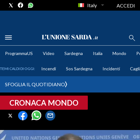
Italy
ACCEDI
METEO
ProgrammaUS
Video
Sardegna
Italia
Mondo
Po
COMUNI AL VOTO
Incendi
Sos Sardegna
Incidenti
Cagli
TEMI CALDI DI OGGI:
VIDEO
SFOGLIA IL QUOTIDIANO
FOTO
CRONACA MONDO
CRONACA SARDEGNA
CAGLIARI
PROVINCIA DI CAGLIARI
SULCIS IGLESIENTE