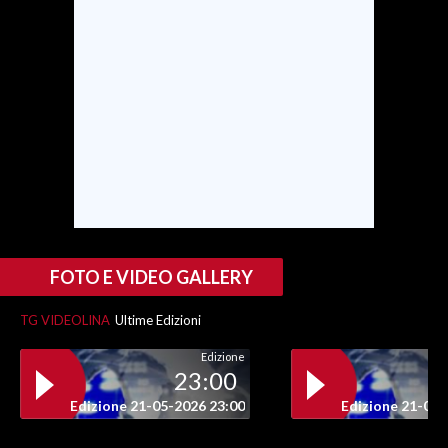
INFO AZIENDE
ABBONATI
ANNUNCI
NECROLOGI
PUBBLICITÀ
SPIAGGE
STORE
FOTO E VIDEO GALLERY
TG VIDEOLINA
Ultime Edizioni
Edizione
23:00
Edizione 21-05-2026 23:00
Edizione 21-05-