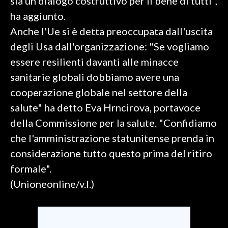
sia un dialogo costruttivo per il bene di tutti",
ha aggiunto.
SPETTACOLI
Anche l'Ue si è detta preoccupata dall'uscita
degli Usa dall'organizzazione: "Se vogliamo
GOSSIP
essere resilienti davanti alle minacce
SALUTE
sanitarie globali dobbiamo avere una
cooperazione globale nel settore della
SARDEGNA TURISMO
salute" ha detto Eva Hrncirova, portavoce
SARDI NEL MONDO
della Commissione per la salute. "Confidiamo
NOTIZIE
che l'amministrazione statunitense prenda in
EVENTI
considerazione tutto questo prima del ritiro
formale".
#CARAUNIONE
(Unioneonline/v.l.)
3 MINUTI CON
INSULARITÀ