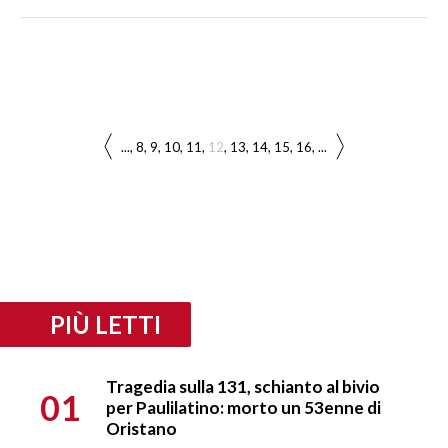
...
8
9
10
11
12
13
14
15
16
...
PIÙ LETTI
Tragedia sulla 131, schianto al bivio
01
per Paulilatino: morto un 53enne di
Oristano