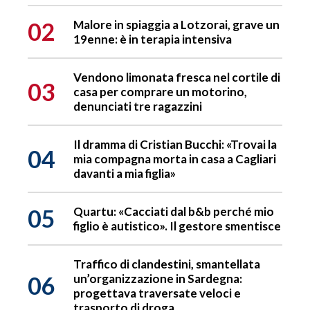
02
Malore in spiaggia a Lotzorai, grave un
19enne: è in terapia intensiva
Vendono limonata fresca nel cortile di
03
casa per comprare un motorino,
denunciati tre ragazzini
Il dramma di Cristian Bucchi: «Trovai la
04
mia compagna morta in casa a Cagliari
davanti a mia figlia»
05
Quartu: «Cacciati dal b&b perché mio
figlio è autistico». Il gestore smentisce
Traffico di clandestini, smantellata
06
un’organizzazione in Sardegna:
progettava traversate veloci e
trasporto di droga