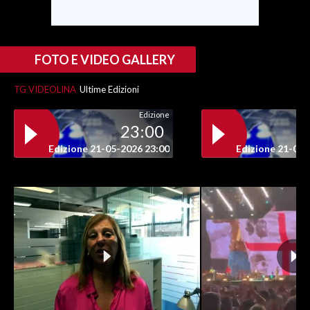
INFO AZIENDE
ABBONATI
FOTO E VIDEO GALLERY
ANNUNCI
TG VIDEOLINA
Ultime Edizioni
NECROLOGI
PUBBLICITÀ
Edizione
23:00
SPIAGGE
Edizione 21-05-2026 23:00
Edizione 21-05-
STORE