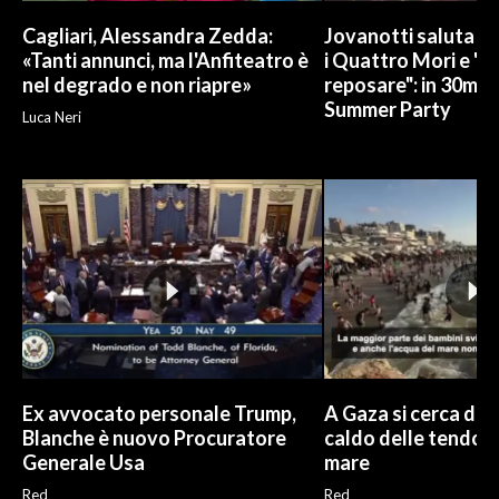
Cagliari, Alessandra Zedda:
Jovanotti saluta l
«Tanti annunci, ma l'Anfiteatro è
i Quattro Mori e "
nel degrado e non riapre»
reposare": in 30mila 
Summer Party
Luca Neri
Ex avvocato personale Trump,
A Gaza si cerca di s
Blanche è nuovo Procuratore
caldo delle tendop
Generale Usa
mare
Red
Red