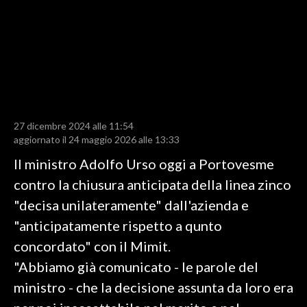
LAVORO
BANDI
SPORT IN SARDEGNA
SPORT
27 dicembre 2024 alle 11:54
RISULTATI E CLASSIFICHE
aggiornato il 24 maggio 2026 alle 13:33
CALCIO
Il ministro Adolfo Urso oggi a Portovesme
CALCIO REGIONALE
contro la chiusura anticipata della linea zinco
BASKET
"decisa unilateramente" dall'azienda e
VOLLEY
"anticipatamente rispetto a qunto
MOTORI
concordato" con il Mimit.
TENNIS
"Abbiamo già comunicato - le parole del
ALTRI SPORT
ministro - che la decisione assunta da loro era
CULTURA