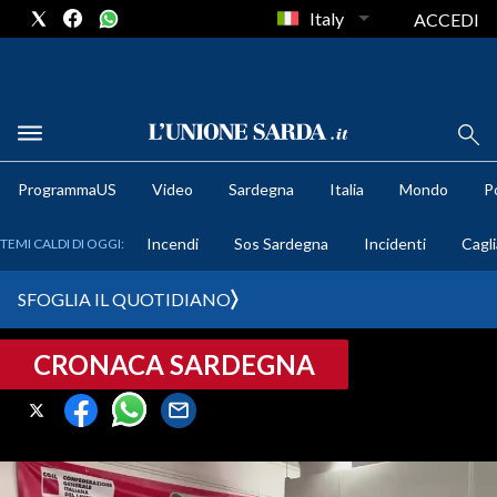
Italy
ACCEDI
METEO
ProgrammaUS
Video
Sardegna
Italia
Mondo
Po
COMUNI AL VOTO
Incendi
Sos Sardegna
Incidenti
Cagli
TEMI CALDI DI OGGI:
VIDEO
SFOGLIA IL QUOTIDIANO
FOTO
CRONACA SARDEGNA
CRONACA SARDEGNA
CAGLIARI
PROVINCIA DI CAGLIARI
SULCIS IGLESIENTE