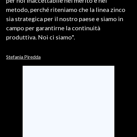
per noi inaccettabile nel merito e nel
metodo, perché riteniamo che la linea zinco
SPETTACOLI
sia strategica per il nostro paese e siamo in
campo per garantirne la continuità
GOSSIP
produttiva. Noi ci siamo".
SALUTE
Stefania Piredda
SARDEGNA TURISMO
SARDI NEL MONDO
NOTIZIE
EVENTI
#CARAUNIONE
3 MINUTI CON
INSULARITÀ