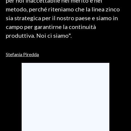
per noi inaccettabile nel merito e nel
metodo, perché riteniamo che la linea zinco
SPETTACOLI
sia strategica per il nostro paese e siamo in
campo per garantirne la continuità
GOSSIP
produttiva. Noi ci siamo".
SALUTE
Stefania Piredda
SARDEGNA TURISMO
SARDI NEL MONDO
NOTIZIE
EVENTI
#CARAUNIONE
3 MINUTI CON
INSULARITÀ