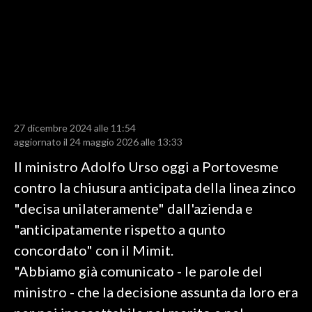
LAVORO
BANDI
SPORT IN SARDEGNA
SPORT
27 dicembre 2024 alle 11:54
RISULTATI E CLASSIFICHE
aggiornato il 24 maggio 2026 alle 13:33
CALCIO
Il ministro Adolfo Urso oggi a Portovesme
CALCIO REGIONALE
contro la chiusura anticipata della linea zinco
BASKET
"decisa unilateramente" dall'azienda e
VOLLEY
"anticipatamente rispetto a qunto
MOTORI
concordato" con il Mimit.
TENNIS
"Abbiamo già comunicato - le parole del
ALTRI SPORT
ministro - che la decisione assunta da loro era
CULTURA