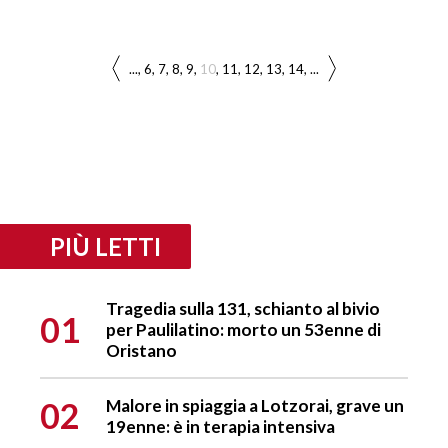
...
6
7
8
9
10
11
12
13
14
...
PIÙ LETTI
Tragedia sulla 131, schianto al bivio
01
per Paulilatino: morto un 53enne di
Oristano
02
Malore in spiaggia a Lotzorai, grave un
19enne: è in terapia intensiva