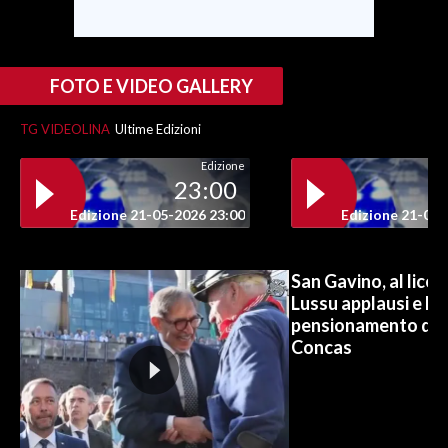
INFO AZIENDE
ABBONATI
FOTO E VIDEO GALLERY
ANNUNCI
TG VIDEOLINA
Ultime Edizioni
NECROLOGI
PUBBLICITÀ
Edizione
23:00
SPIAGGE
Edizione 21-05-2026 23:00
Edizione 21-05-
STORE
San Gavino, al lice
Lussu applausi e lac
pensionamento del b
Concas