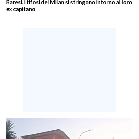
Baresi, i tifosi del Milan si stringono intorno al loro
ex capitano