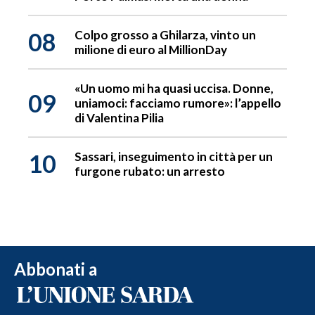
08
Colpo grosso a Ghilarza, vinto un
milione di euro al MillionDay
«Un uomo mi ha quasi uccisa. Donne,
09
uniamoci: facciamo rumore»: l’appello
di Valentina Pilia
10
Sassari, inseguimento in città per un
furgone rubato: un arresto
Abbonati a