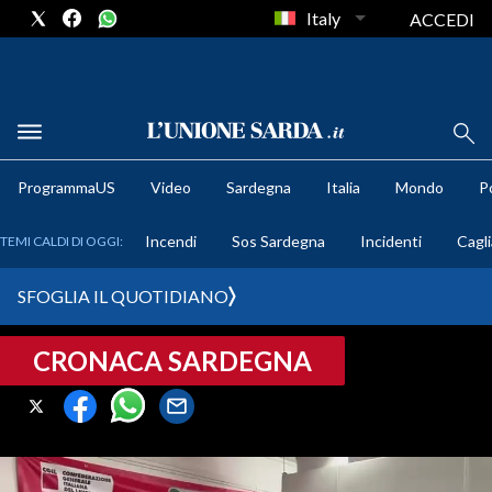
Italy
ACCEDI
METEO
ProgrammaUS
Video
Sardegna
Italia
Mondo
Po
COMUNI AL VOTO
Incendi
Sos Sardegna
Incidenti
Cagli
TEMI CALDI DI OGGI:
VIDEO
SFOGLIA IL QUOTIDIANO
FOTO
CRONACA SARDEGNA
CRONACA SARDEGNA
CAGLIARI
PROVINCIA DI CAGLIARI
SULCIS IGLESIENTE