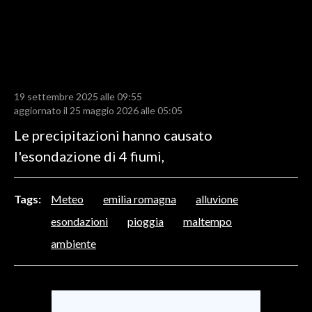
LAVORO
BANDI
SPORT IN SARDEGNA
19 settembre 2025 alle 09:55
SPORT
aggiornato il 25 maggio 2026 alle 05:05
RISULTATI E CLASSIFICHE
Le precipitazioni hanno causato
CALCIO
l'esondazione di 4 fiumi,
CALCIO REGIONALE
BASKET
Tags:
Meteo
emilia romagna
alluvione
VOLLEY
esondazioni
pioggia
maltempo
MOTORI
ambiente
TENNIS
ALTRI SPORT
CULTURA