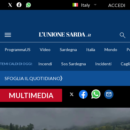
Italy
ACCEDI
METEO
ProgrammaUS
Video
Sardegna
Italia
Mondo
Po
COMUNI AL VOTO
Incendi
Sos Sardegna
Incidenti
Cagli
TEMI CALDI DI OGGI:
VIDEO
SFOGLIA IL QUOTIDIANO
FOTO
MULTIMEDIA
CRONACA SARDEGNA
CAGLIARI
PROVINCIA DI CAGLIARI
SULCIS IGLESIENTE