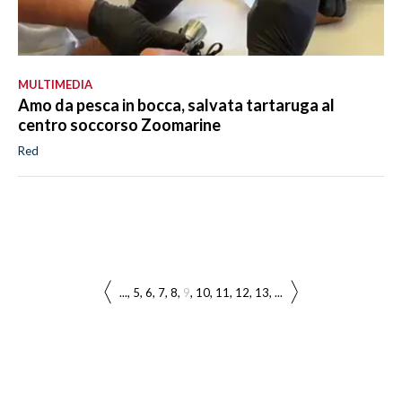
MULTIMEDIA
Amo da pesca in bocca, salvata tartaruga al
centro soccorso Zoomarine
Red
...
5
6
7
8
9
10
11
12
13
...