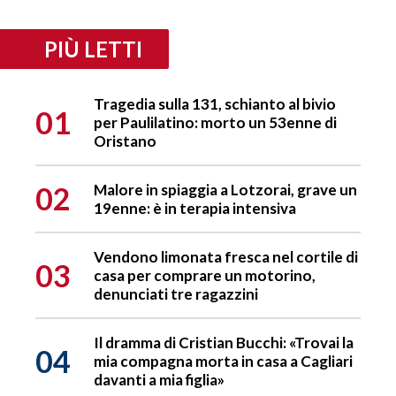
PIÙ LETTI
Tragedia sulla 131, schianto al bivio
01
per Paulilatino: morto un 53enne di
Oristano
02
Malore in spiaggia a Lotzorai, grave un
19enne: è in terapia intensiva
Vendono limonata fresca nel cortile di
03
casa per comprare un motorino,
denunciati tre ragazzini
Il dramma di Cristian Bucchi: «Trovai la
04
mia compagna morta in casa a Cagliari
davanti a mia figlia»