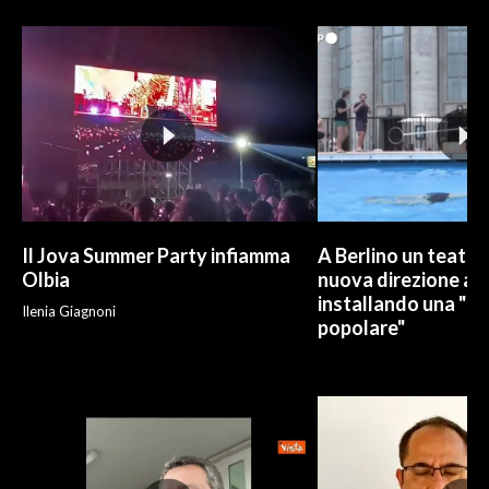
INFO AZIENDE
ABBONATI
ANNUNCI
NECROLOGI
PUBBLICITÀ
SPIAGGE
STORE
Il Jova Summer Party infiamma
A Berlino un teatro
Olbia
nuova direzione art
installando una "pi
Ilenia Giagnoni
popolare"