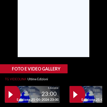
SPETTACOLI
GOSSIP
SALUTE
SARDEGNA TURISMO
SARDI NEL MONDO
NOTIZIE
FOTO E VIDEO GALLERY
EVENTI
TG VIDEOLINA
Ultime Edizioni
#CARAUNIONE
Edizione
23:00
3 MINUTI CON
Edizione 21-05-2026 23:00
Edizione 21-05-
INSULARITÀ