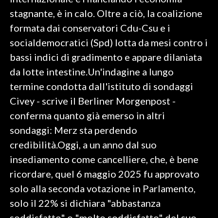
stagnante, è in calo. Oltre a ciò, la coalizione
SPETTACOLI
formata dai conservatori Cdu-Csu e i
socialdemocratici (Spd) lotta da mesi contro i
GOSSIP
bassi indici di gradimento e appare dilaniata
SALUTE
da lotte intestine.Un'indagine a lungo
termine condotta dall'istituto di sondaggi
SARDEGNA TURISMO
Civey - scrive il Berliner Morgenpost -
conferma quanto già emerso in altri
SARDI NEL MONDO
sondaggi: Merz sta perdendo
NOTIZIE
credibilità.Oggi, a un anno dal suo
EVENTI
insediamento come cancelliere, che, è bene
#CARAUNIONE
ricordare, quel 6 maggio 2025 fu approvato
solo alla seconda votazione in Parlamento,
3 MINUTI CON
solo il 22% si dichiara "abbastanza
INSULARITÀ
soddisfatto" o "molto soddisfatto" del suo