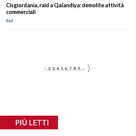
Cisgiordania, raid a Qalandiya: demolite attività
commerciali
Red
1
2
3
4
5
6
7
8
9
...
PIÙ LETTI