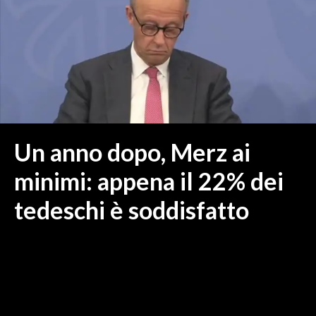
MEDIO CAMPIDANO
ORISTANO E PROVINCIA
SASSARI E PROVINCIA
GALLURA
NUORO E PROVINCIA
OGLIASTRA
AGENDA
Un anno dopo, Merz ai
CRONACA
minimi: appena il 22% dei
ITALIA
tedeschi è soddisfatto
MONDO
POLITICA
ECONOMIA
SERVIZI ALLE IMPRESE