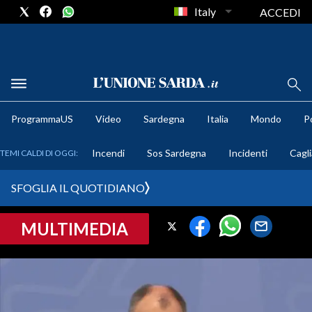
Italy
ACCEDI
METEO
ProgrammaUS
Video
Sardegna
Italia
Mondo
Po
COMUNI AL VOTO
Incendi
Sos Sardegna
Incidenti
Cagli
TEMI CALDI DI OGGI:
VIDEO
SFOGLIA IL QUOTIDIANO
FOTO
MULTIMEDIA
CRONACA SARDEGNA
CAGLIARI
PROVINCIA DI CAGLIARI
SULCIS IGLESIENTE