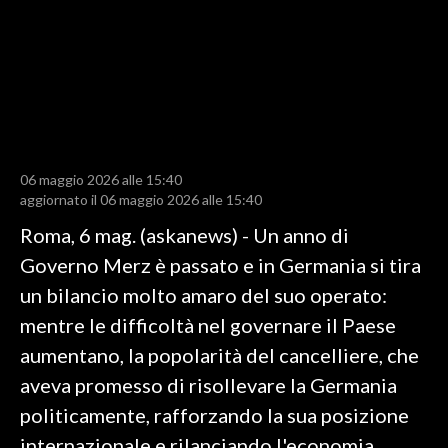
LAVORO
BANDI
SPORT IN SARDEGNA
SPORT
06 maggio 2026 alle 15:40
RISULTATI E CLASSIFICHE
aggiornato il 06 maggio 2026 alle 15:40
CALCIO
Roma, 6 mag. (askanews) - Un anno di
CALCIO REGIONALE
Governo Merz è passato e in Germania si tira
BASKET
un bilancio molto amaro del suo operato:
VOLLEY
mentre le difficoltà nel governare il Paese
MOTORI
aumentano, la popolarità del cancelliere, che
TENNIS
aveva promesso di risollevare la Germania
ALTRI SPORT
politicamente, rafforzando la sua posizione
internazionale e rilanciando l'economia
CULTURA