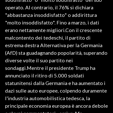
operato. Al contrario, il 76% si dichiara
INFO AZIENDE
"abbastanza insoddisfatto" o addirittura
ABBONATI
"molto insoddisfatto". Fino a marzo, i dati
ANNUNCI
erano nettamente migliori.Con il crescente
NECROLOGI
malcontento dei tedeschi, il partito di
PUBBLICITÀ
estrema destra Alternativa per la Germania
SPIAGGE
(AfD) sta guadagnando popolarità, superando
STORE
diverse volte il suo partito nei
sondaggi.Mentre il presidente Trump ha
annunciato il ritiro di 5.000 soldati
statunitensi dalla Germania e ha aumentato i
dazi sulle auto europee, colpendo duramente
l'industria automobilistica tedesca, la
principale economia europea è ancora debole