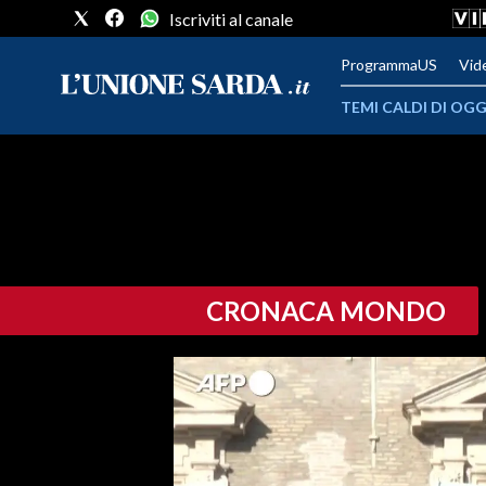
Iscriviti al canale
ProgrammaUS
Vid
TEMI CALDI DI OGG
METEO
COMUNI AL VOTO
VIDEO
CRONACA MONDO
FOTO
CRONACA SARDEGNA
CAGLIARI
PROVINCIA DI CAGLIARI
SULCIS IGLESIENTE