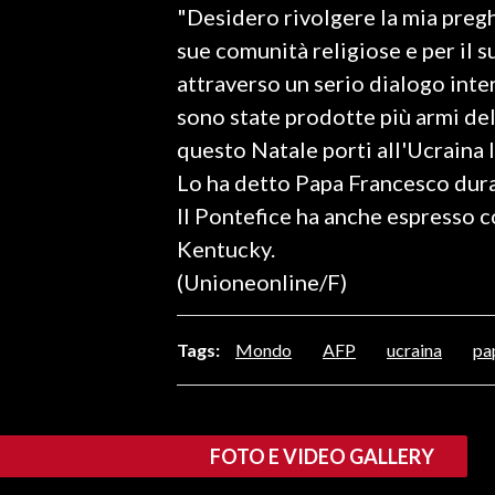
"Desidero rivolgere la mia preghi
LAVORO
sue comunità religiose e per il s
BANDI
attraverso un serio dialogo inte
sono state prodotte più armi del
SPORT IN SARDEGNA
questo Natale porti all'Ucraina l
SPORT
Lo ha detto Papa Francesco dura
RISULTATI E CLASSIFICHE
Il Pontefice ha anche espresso c
CALCIO
Kentucky.
CALCIO REGIONALE
(Unioneonline/F)
BASKET
VOLLEY
Tags:
Mondo
AFP
ucraina
pa
MOTORI
TENNIS
ALTRI SPORT
FOTO E VIDEO GALLERY
CULTURA