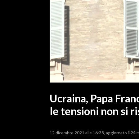
MEDIO CAMPIDANO
ORISTANO E PROVINCIA
SASSARI E PROVINCIA
GALLURA
NUORO E PROVINCIA
OGLIASTRA
AGENDA
CRONACA
ITALIA
MONDO
Ucraina, Papa Franc
le tensioni non si r
POLITICA
ECONOMIA
12 dicembre 2021 alle 16:38
aggiornato il 24 
SERVIZI ALLE IMPRESE