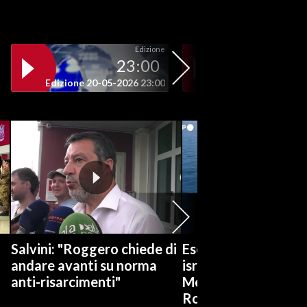
Edizione
23:00
19
Edizione 20-05-2026 23:00
Edizione 20-05-202
Salvini: "Roggero chiede di
Esercitazioni militar
andare avanti su norma
israeliane nel
anti-risarcimenti"
Mediterraneo e nel
Rosso