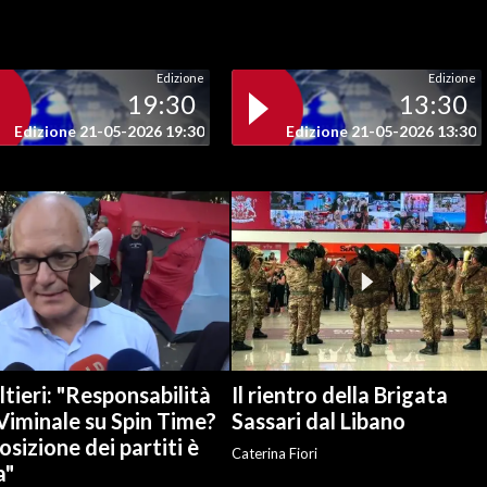
Edizione
Edizione
19:30
13:30
Edizione 21-05-2026 19:30
Edizione 21-05-2026 13:30
tieri: "Responsabilità
Il rientro della Brigata
Viminale su Spin Time?
Sassari dal Libano
osizione dei partiti è
Caterina Fiori
a"