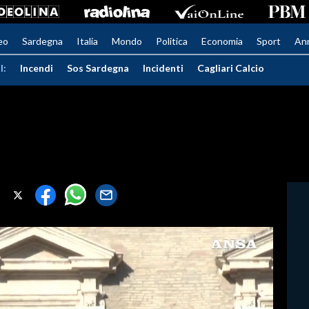
eo
Sardegna
Italia
Mondo
Politica
Economia
Sport
An
I:
Incendi
Sos Sardegna
Incidenti
Cagliari Calcio