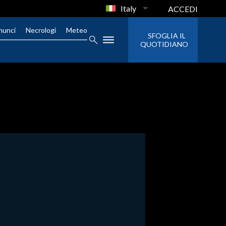
Italy
ACCEDI
nunci
Necrologi
Meteo
SFOGLIA IL
QUOTIDIANO