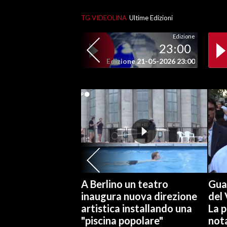
TG VIDEOLINA
Ultime Edizioni
SPETTACOLI
Edizione
23:00
GOSSIP
Edizione 21-05-2026 23:00
SALUTE
SARDEGNA TURISMO
SARDI NEL MONDO
NOTIZIE
EVENTI
#CARAUNIONE
A Berlino un teatro
Gual
inaugura nuova direzione
del 
3 MINUTI CON
artistica installando una
La p
"piscina popolare"
not
INSULARITÀ