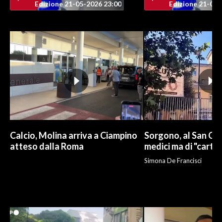
Edizione 21-05-2026 23:00
Edizione 21-05-
INFO AZIENDE
ABBONATI
ANNUNCI
NECROLOGI
PUBBLICITÀ
SPIAGGE
STORE
Calcio, Molina arriva a Ciampino
Sorgono, al San Cam
atteso dalla Roma
medici ma di "carto
Simona De Francisci