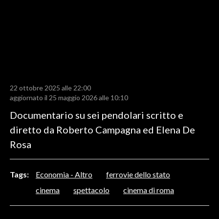
LAVORO
BANDI
SPORT IN SARDEGNA
SPORT
22 ottobre 2025 alle 22:00
RISULTATI E CLASSIFICHE
aggiornato il 25 maggio 2026 alle 10:10
CALCIO
Documentario su sei pendolari scritto e
CALCIO REGIONALE
diretto da Roberto Campagna ed Elena De
BASKET
Rosa
VOLLEY
MOTORI
Tags:
Economia - Altro
ferrovie dello stato
TENNIS
cinema
spettacolo
cinema di roma
ALTRI SPORT
CULTURA