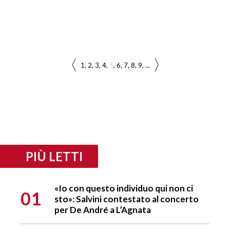
1
2
3
4
5
6
7
8
9
...
PIÙ LETTI
«Io con questo individuo qui non ci
01
sto»: Salvini contestato al concerto
per De André a L’Agnata