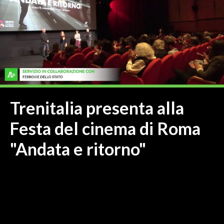
MEDIO CAMPIDANO
ORISTANO E PROVINCIA
SASSARI E PROVINCIA
GALLURA
NUORO E PROVINCIA
OGLIASTRA
AGENDA
Trenitalia presenta alla
CRONACA
Festa del cinema di Roma
ITALIA
"Andata e ritorno"
MONDO
POLITICA
ECONOMIA
SERVIZI ALLE IMPRESE