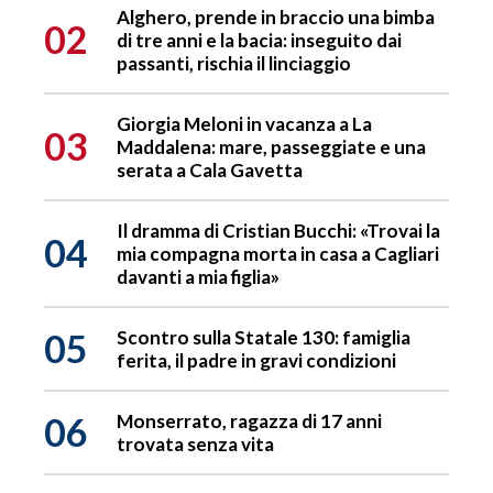
Alghero, prende in braccio una bimba
02
di tre anni e la bacia: inseguito dai
passanti, rischia il linciaggio
Giorgia Meloni in vacanza a La
03
Maddalena: mare, passeggiate e una
serata a Cala Gavetta
Il dramma di Cristian Bucchi: «Trovai la
04
mia compagna morta in casa a Cagliari
davanti a mia figlia»
05
Scontro sulla Statale 130: famiglia
ferita, il padre in gravi condizioni
06
Monserrato, ragazza di 17 anni
trovata senza vita