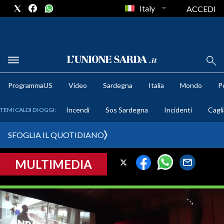
Italy
ACCEDI
METEO
ProgrammaUS
Video
Sardegna
Italia
Mondo
Po
COMUNI AL VOTO
Incendi
Sos Sardegna
Incidenti
Cagli
TEMI CALDI DI OGGI:
VIDEO
SFOGLIA IL QUOTIDIANO
FOTO
MULTIMEDIA
CRONACA SARDEGNA
CAGLIARI
PROVINCIA DI CAGLIARI
SULCIS IGLESIENTE