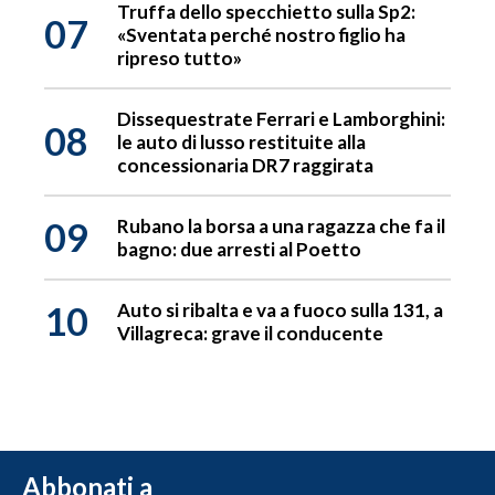
Truffa dello specchietto sulla Sp2:
07
«Sventata perché nostro figlio ha
ripreso tutto»
Dissequestrate Ferrari e Lamborghini:
08
le auto di lusso restituite alla
concessionaria DR7 raggirata
09
Rubano la borsa a una ragazza che fa il
bagno: due arresti al Poetto
10
Auto si ribalta e va a fuoco sulla 131, a
Villagreca: grave il conducente
Abbonati a