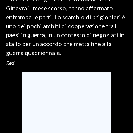
Ginevra il mese scorso, hanno affermato
SPETTACOLI
entrambe le parti. Lo scambio di prigionieri è
uno dei pochi ambiti di cooperazione tra i
GOSSIP
paesi in guerra, in un contesto di negoziati in
SALUTE
stallo per un accordo che metta fine alla
guerra quadriennale.
SARDEGNA TURISMO
Red
SARDI NEL MONDO
NOTIZIE
EVENTI
#CARAUNIONE
3 MINUTI CON
INSULARITÀ