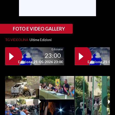
INFO AZIENDE
ABBONATI
ANNUNCI
FOTO E VIDEO GALLERY
NECROLOGI
TG VIDEOLINA
Ultime Edizioni
PUBBLICITÀ
Edizione
SPIAGGE
23:00
STORE
Edizione 21-05-2026 23:00
Edizione 21-05-