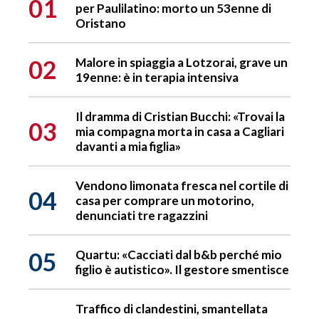
01
per Paulilatino: morto un 53enne di
Oristano
02
Malore in spiaggia a Lotzorai, grave un
19enne: è in terapia intensiva
Il dramma di Cristian Bucchi: «Trovai la
03
mia compagna morta in casa a Cagliari
davanti a mia figlia»
Vendono limonata fresca nel cortile di
04
casa per comprare un motorino,
denunciati tre ragazzini
05
Quartu: «Cacciati dal b&b perché mio
figlio è autistico». Il gestore smentisce
Traffico di clandestini, smantellata