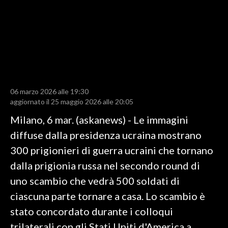
LAVORO
BANDI
SPORT IN SARDEGNA
SPORT
06 marzo 2026 alle 19:30
RISULTATI E CLASSIFICHE
aggiornato il 25 maggio 2026 alle 20:05
CALCIO
Milano, 6 mar. (askanews) - Le immagini
CALCIO REGIONALE
diffuse dalla presidenza ucraina mostrano
BASKET
300 prigionieri di guerra ucraini che tornano
VOLLEY
dalla prigionia russa nel secondo round di
MOTORI
uno scambio che vedrà 500 soldati di
TENNIS
ciascuna parte tornare a casa. Lo scambio è
ALTRI SPORT
stato concordato durante i colloqui
trilaterali con gli Stati Uniti d'America a
CULTURA