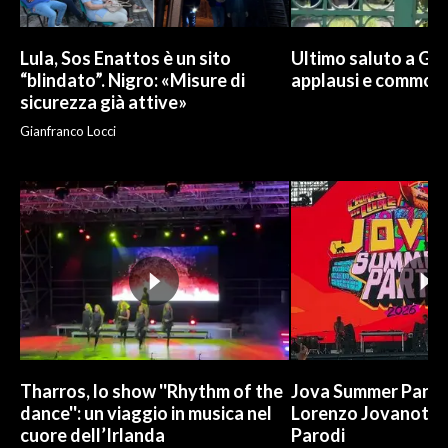
Lula, Sos Enattos è un sito
Ultimo saluto a Guc
“blindato”. Nigro: «Misure di
applausi e commoz
sicurezza già attive»
Gianfranco Locci
Tharros, lo show ''Rhythm of the
Jova Summer Party,
dance'': un viaggio in musica nel
Lorenzo Jovanotti
cuore dell’Irlanda
Parodi