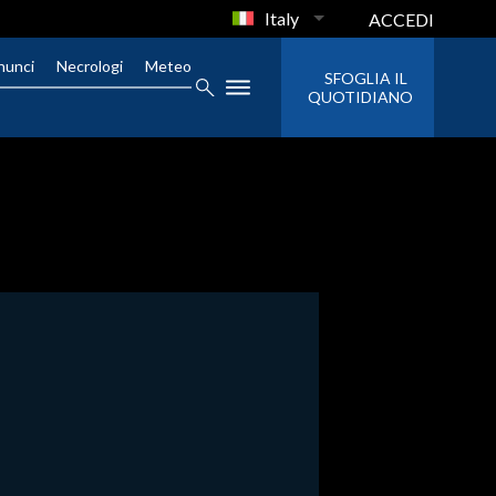
Italy
ACCEDI
nunci
Necrologi
Meteo
SFOGLIA IL
QUOTIDIANO