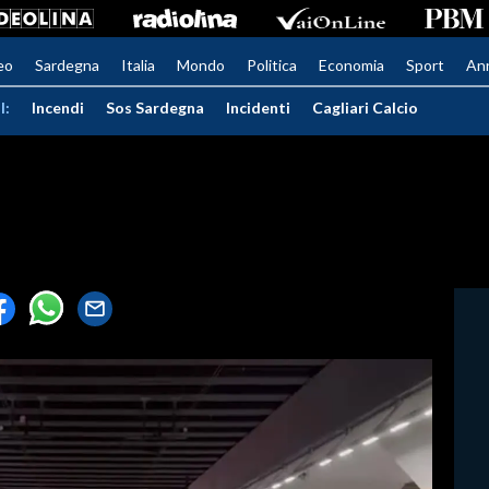
eo
Sardegna
Italia
Mondo
Politica
Economia
Sport
An
I:
Incendi
Sos Sardegna
Incidenti
Cagliari Calcio