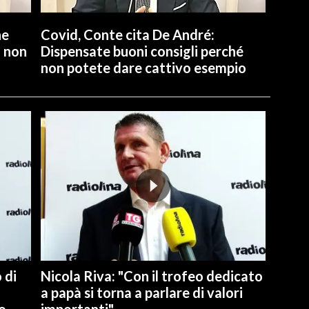
ne
Covid, Conte cita De André:
a non
Dispensate buoni consigli perché
non potete dare cattivo esempio
 di
Nicola Riva: "Con il trofeo dedicato
a papà si torna a parlare di valori
o
importanti"