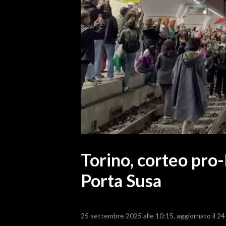
MEDIO CAMPIDANO
ORISTANO E PROVINCIA
SASSARI E PROVINCIA
GALLURA
NUORO E PROVINCIA
OGLIASTRA
AGENDA
CRONACA
ITALIA
MONDO
Torino, corteo pro-P
Porta Susa
POLITICA
ECONOMIA
25 settembre 2025 alle 10:15
aggiornato il 2
SERVIZI ALLE IMPRESE