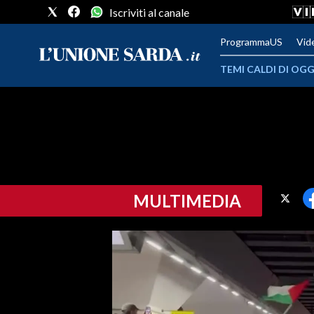
Iscriviti al canale
ProgrammaUS
Vid
TEMI CALDI DI OGG
METEO
COMUNI AL VOTO
VIDEO
MULTIMEDIA
FOTO
CRONACA SARDEGNA
CAGLIARI
PROVINCIA DI CAGLIARI
SULCIS IGLESIENTE