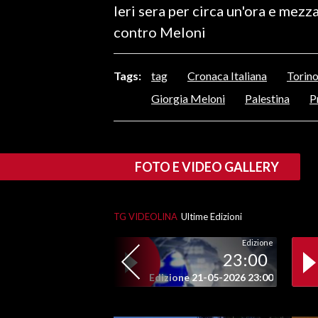
Ieri sera per circa un'ora e mezz
LAVORO
contro Meloni
BANDI
Tags:
tag
Cronaca Italiana
Torin
SPORT IN SARDEGNA
Giorgia Meloni
Palestina
P
SPORT
RISULTATI E CLASSIFICHE
CALCIO
FOTO E VIDEO GALLERY
CALCIO REGIONALE
BASKET
VOLLEY
TG VIDEOLINA
Ultime Edizioni
MOTORI
Edizione
23:00
TENNIS
Edizione 21-05-2026 23:00
ALTRI SPORT
CULTURA