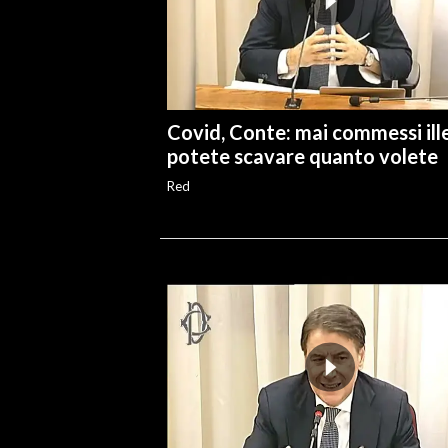
INFO AZIENDE
ABBONATI
ANNUNCI
Covid, Conte: mai commessi ille
NECROLOGI
potete scavare quanto volete
PUBBLICITÀ
Red
SPIAGGE
STORE