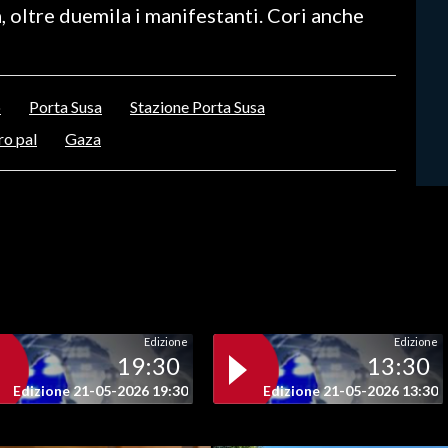
a, oltre duemila i manifestanti. Cori anche
o
Porta Susa
Stazione Porta Susa
ro pal
Gaza
Edizione
Edizione
19:30
13:30
Edizione 21-05-2026 19:30
Edizione 21-05-2026 13:30