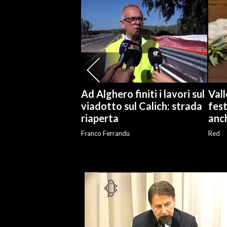
SPETTACOLI
GOSSIP
SALUTE
Ad Alghero finiti i lavori sul
Vall
SARDEGNA TURISMO
viadotto sul Calich: strada
fest
riaperta
anch
SARDI NEL MONDO
Franco Ferrandu
Red
NOTIZIE
EVENTI
#CARAUNIONE
3 MINUTI CON
INSULARITÀ