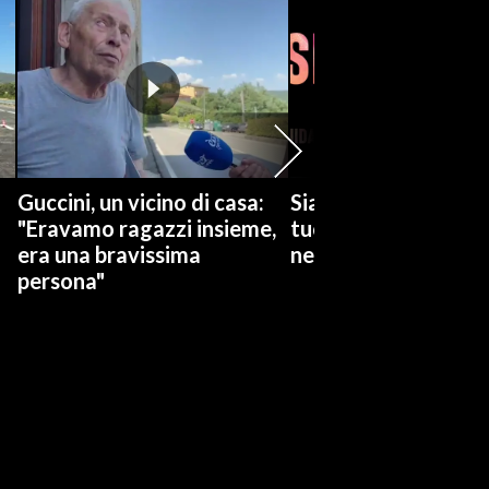
Guccini, un vicino di casa:
Siamo Serie: L'estat
"Eravamo ragazzi insieme,
tuoi occhi, Attitudin
era una bravissima
nessuna, The bear
persona"