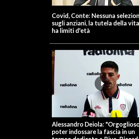
Covid, Conte: Nessuna selezio
sugli anziani, la tutela della vit
ha limiti d'età
Alessandro Deiola: "Orgoglioso
poter indossare la fascia in un
torneo dedicato a Riva. Ricord