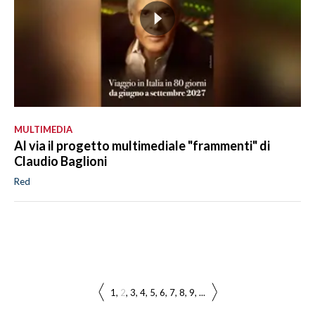
MULTIMEDIA
Al via il progetto multimediale "frammenti" di
Claudio Baglioni
Red
1
2
3
4
5
6
7
8
9
...