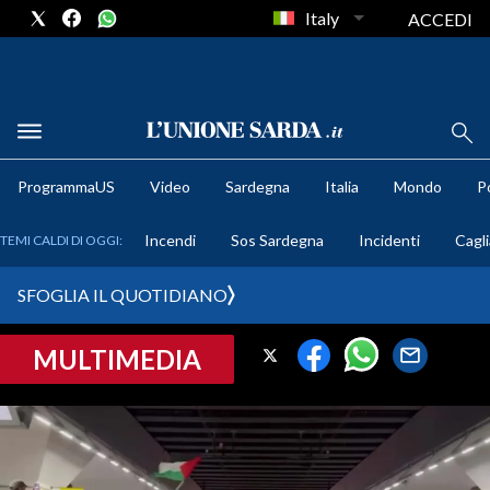
Italy
ACCEDI
METEO
ProgrammaUS
Video
Sardegna
Italia
Mondo
Po
COMUNI AL VOTO
Incendi
Sos Sardegna
Incidenti
Cagli
TEMI CALDI DI OGGI:
VIDEO
SFOGLIA IL QUOTIDIANO
FOTO
MULTIMEDIA
CRONACA SARDEGNA
CAGLIARI
PROVINCIA DI CAGLIARI
SULCIS IGLESIENTE