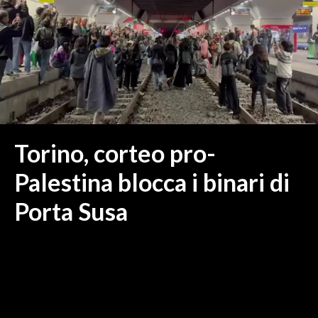
MEDIO CAMPIDANO
ORISTANO E PROVINCIA
SASSARI E PROVINCIA
GALLURA
NUORO E PROVINCIA
OGLIASTRA
AGENDA
Torino, corteo pro-
CRONACA
Palestina blocca i binari di
ITALIA
Porta Susa
MONDO
POLITICA
ECONOMIA
SERVIZI ALLE IMPRESE