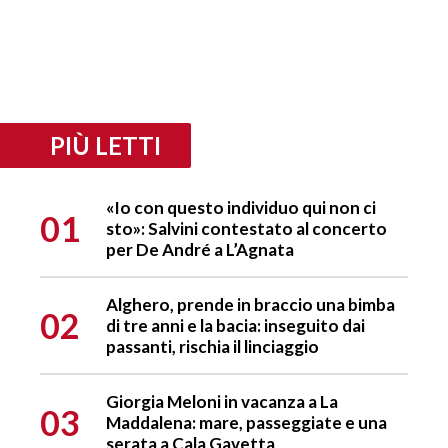
PIÙ LETTI
«Io con questo individuo qui non ci
01
sto»: Salvini contestato al concerto
per De André a L’Agnata
Alghero, prende in braccio una bimba
02
di tre anni e la bacia: inseguito dai
passanti, rischia il linciaggio
Giorgia Meloni in vacanza a La
03
Maddalena: mare, passeggiate e una
serata a Cala Gavetta