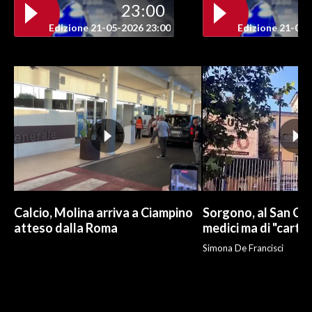
23:00
Edizione 21-05-2026 23:00
Edizione 21-05-
INFO AZIENDE
ABBONATI
ANNUNCI
NECROLOGI
PUBBLICITÀ
SPIAGGE
STORE
Calcio, Molina arriva a Ciampino
Sorgono, al San Cam
atteso dalla Roma
medici ma di "carto
Simona De Francisci