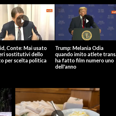
id, Conte: Mai usato
Trump: Melania Odia
ri sostitutivi dello
quando imito atlete trans
o per scelta politica
ha fatto film numero uno
dell'anno