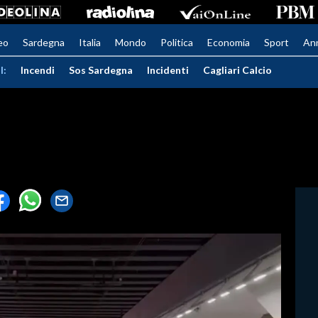
eo
Sardegna
Italia
Mondo
Politica
Economia
Sport
An
I:
Incendi
Sos Sardegna
Incidenti
Cagliari Calcio