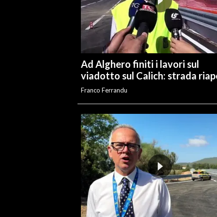
INFO AZIENDE
ABBONATI
ANNUNCI
Ad Alghero finiti i lavori sul
NECROLOGI
viadotto sul Calich: strada ria
PUBBLICITÀ
Franco Ferrandu
SPIAGGE
STORE