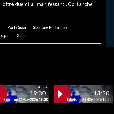
a, oltre duemila i manifestanti. Cori anche
o
Porta Susa
Stazione Porta Susa
ro pal
Gaza
Edizione
Edizione
19:30
13:30
Edizione 21-05-2026 19:30
Edizione 21-05-2026 13:30