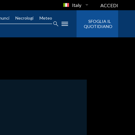
Italy
ACCEDI
nunci
Necrologi
Meteo
SFOGLIA IL
QUOTIDIANO