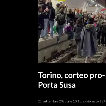
MEDIO CAMPIDANO
ORISTANO E PROVINCIA
SASSARI E PROVINCIA
GALLURA
NUORO E PROVINCIA
OGLIASTRA
AGENDA
CRONACA
ITALIA
MONDO
Torino, corteo pro-P
Porta Susa
POLITICA
ECONOMIA
25 settembre 2025 alle 10:15
aggiornato il 2
SERVIZI ALLE IMPRESE