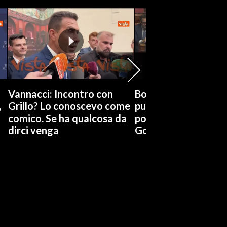
Vannacci: Incontro con
Boccia (Pd) su conti
,
Grillo? Lo conoscevo come
pubblici a Giorgetti
comico. Se ha qualcosa da
possiamo affidarci a
dirci venga
Governo a occhi chi