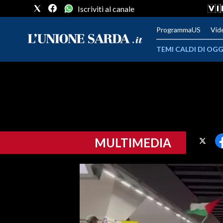
Iscriviti al canale
ProgrammaUS
Vid
TEMI CALDI DI OGG
METEO
COMUNI AL VOTO
VIDEO
MULTIMEDIA
FOTO
CRONACA SARDEGNA
CAGLIARI
PROVINCIA DI CAGLIARI
SULCIS IGLESIENTE