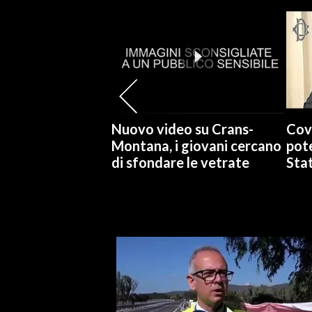
SPETTACOLI
GOSSIP
SALUTE
Nuovo video su Crans-
Cov
SARDEGNA TURISMO
Montana, i giovani cercano
pote
di sfondare le vetrate
Stat
SARDI NEL MONDO
NOTIZIE
EVENTI
#CARAUNIONE
3 MINUTI CON
INSULARITÀ