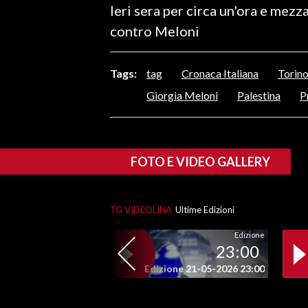
Ieri sera per circa un'ora e mezz
LAVORO
contro Meloni
BANDI
Tags:
tag
Cronaca Italiana
Torin
SPORT IN SARDEGNA
Giorgia Meloni
Palestina
P
SPORT
RISULTATI E CLASSIFICHE
CALCIO
FOTO E VIDEO GALLERY
CALCIO REGIONALE
BASKET
VOLLEY
TG VIDEOLINA
Ultime Edizioni
MOTORI
Edizione
23:00
TENNIS
Edizione 21-05-2026 23:00
ALTRI SPORT
CULTURA