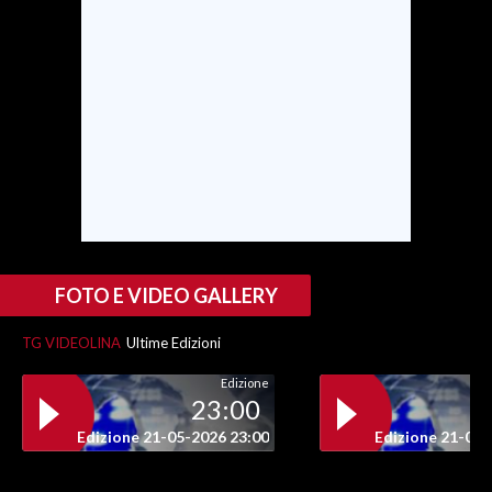
INFO AZIENDE
ABBONATI
ANNUNCI
NECROLOGI
PUBBLICITÀ
SPIAGGE
STORE
FOTO E VIDEO GALLERY
TG VIDEOLINA
Ultime Edizioni
Edizione
23:00
Edizione 21-05-2026 23:00
Edizione 21-05-