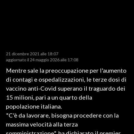
LAVORO
BANDI
SPORT IN SARDEGNA
SPORT
21 dicembre 2021 alle 18:07
RISULTATI E CLASSIFICHE
aggiornato il 24 maggio 2026 alle 17:08
CALCIO
Mentre sale la preoccupazione per l'aumento
CALCIO REGIONALE
di contagi e ospedalizzazioni, le terze dosi di
BASKET
vaccino anti-Covid superano il traguardo dei
VOLLEY
15 milioni, pari a un quarto della
MOTORI
popolazione italiana.
TENNIS
"C'è da lavorare, bisogna procedere con la
ALTRI SPORT
massima velocità alla terza
somministrazione", ha dichiarato il premier
CULTURA