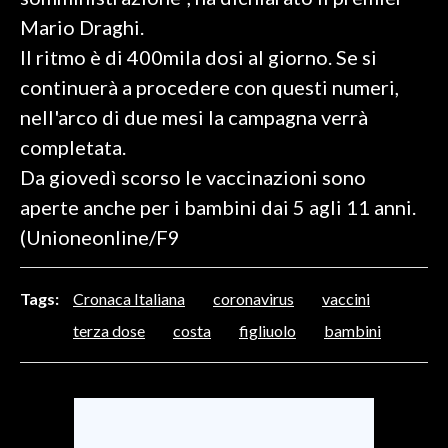
Mario Draghi.
SPETTACOLI
Il ritmo è di 400mila dosi al giorno. Se si
continuerà a procedere con questi numeri,
GOSSIP
nell'arco di due mesi la campagna verrà
SALUTE
completata.
Da giovedì scorso le vaccinazioni sono
SARDEGNA TURISMO
aperte anche per i bambini dai 5 agli 11 anni.
(Unioneonline/F9
SARDI NEL MONDO
NOTIZIE
EVENTI
Tags:
Cronaca Italiana
coronavirus
vaccini
terza dose
costa
figliuolo
bambini
#CARAUNIONE
3 MINUTI CON
INSULARITÀ