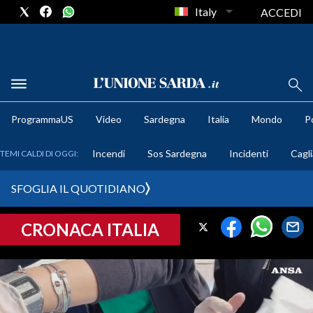
Italy
ACCEDI
METEO
ProgrammaUS
Video
Sardegna
Italia
Mondo
Po
COMUNI AL VOTO
Incendi
Sos Sardegna
Incidenti
Cagli
TEMI CALDI DI OGGI:
VIDEO
SFOGLIA IL QUOTIDIANO
FOTO
CRONACA ITALIA
CRONACA SARDEGNA
CAGLIARI
PROVINCIA DI CAGLIARI
SULCIS IGLESIENTE