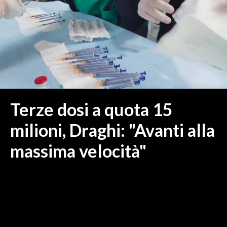
MEDIO CAMPIDANO
ORISTANO E PROVINCIA
SASSARI E PROVINCIA
GALLURA
NUORO E PROVINCIA
OGLIASTRA
AGENDA
Terze dosi a quota 15
CRONACA
milioni, Draghi: "Avanti alla
ITALIA
massima velocità"
MONDO
POLITICA
ECONOMIA
SERVIZI ALLE IMPRESE