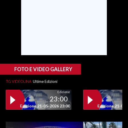
INFO AZIENDE
ABBONATI
ANNUNCI
NECROLOGI
PUBBLICITÀ
SPIAGGE
STORE
FOTO E VIDEO GALLERY
TG VIDEOLINA
Ultime Edizioni
Edizione
23:00
Edizione 21-05-2026 23:00
Edizione 21-05-