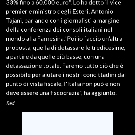
33% fino a 60.000 euro". Lo ha detto il vice
premier e ministro degli Esteri, Antonio
SPETTACOLI
Tajani, parlando con i giornalisti a margine
GOSSIP
della conferenza dei consoli italiani nel
mondo alla Farnesina."Poi io faccio un'altra
SALUTE
proposta, quella di detassare le tredicesime,
a partire da quelle più basse, con una
SARDEGNA TURISMO
detassazione totale. Faremo tutto ciò che è
SARDI NEL MONDO
possibile per aiutare i nostri concittadini dal
NOTIZIE
punto di vista fiscale, l'Italia non può e non
EVENTI
deve essere una fiscocrazia", ha aggiunto.
Red
#CARAUNIONE
3 MINUTI CON
INSULARITÀ