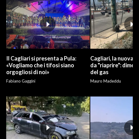
Il Cagliari si presenta a Pula:
Cagliari, la nuova v
«Vogliamo che i tifosi siano
da "riaprire": dimen
orgogliosi di noi»
del gas
Fabiano Gaggini
Mauro Madeddu