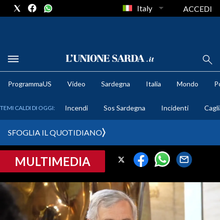
Italy
ACCEDI
METEO
ProgrammaUS
Video
Sardegna
Italia
Mondo
Po
COMUNI AL VOTO
Incendi
Sos Sardegna
Incidenti
Cagli
TEMI CALDI DI OGGI:
VIDEO
SFOGLIA IL QUOTIDIANO
FOTO
MULTIMEDIA
CRONACA SARDEGNA
CAGLIARI
PROVINCIA DI CAGLIARI
SULCIS IGLESIENTE