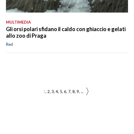
MULTIMEDIA
Gli orsi polari sfidano il caldo con ghiaccio e gelati
allo zoo di Praga
Red
1
2
3
4
5
6
7
8
9
...