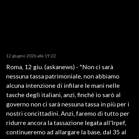
LAVORO
BANDI
SPORT IN SARDEGNA
SPORT
12 giugno 2026 alle 19:22
RISULTATI E CLASSIFICHE
Roma, 12 giu. (askanews) - "Non ci sarà
CALCIO
nessuna tassa patrimoniale, non abbiamo
CALCIO REGIONALE
alcuna intenzione di infilare le mani nelle
BASKET
tasche degli italiani, anzi, finché io sarò al
VOLLEY
governo non ci sarà nessuna tassa in più per i
MOTORI
nostri concittadini. Anzi, faremo di tutto per
TENNIS
ridurre ancora la tassazione legata all'Irpef,
ALTRI SPORT
continueremo ad allargare la base, dal 35 al
CULTURA