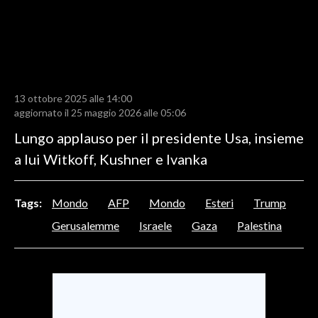
LAVORO
BANDI
SPORT IN SARDEGNA
13 ottobre 2025 alle 14:00
SPORT
aggiornato il 25 maggio 2026 alle 05:06
RISULTATI E CLASSIFICHE
Lungo applauso per il presidente Usa, insieme
CALCIO
a lui Witkoff, Kushner e Ivanka
CALCIO REGIONALE
BASKET
Tags:
Mondo
AFP
Mondo
Esteri
Trump
VOLLEY
Gerusalemme
Israele
Gaza
Palestina
MOTORI
TENNIS
ALTRI SPORT
CULTURA