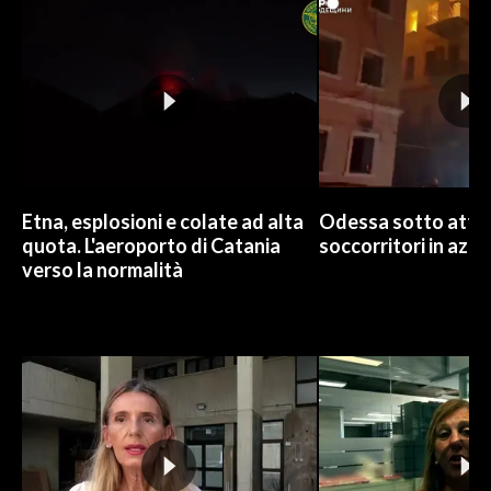
INFO AZIENDE
ABBONATI
ANNUNCI
NECROLOGI
PUBBLICITÀ
SPIAGGE
Etna, esplosioni e colate ad alta
Odessa sotto attac
quota. L'aeroporto di Catania
soccorritori in azio
STORE
verso la normalità