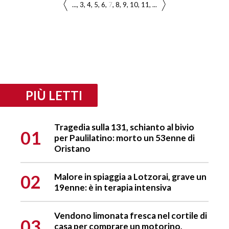
...
3
4
5
6
7
8
9
10
11
...
PIÙ LETTI
Tragedia sulla 131, schianto al bivio
01
per Paulilatino: morto un 53enne di
Oristano
02
Malore in spiaggia a Lotzorai, grave un
19enne: è in terapia intensiva
Vendono limonata fresca nel cortile di
03
casa per comprare un motorino,