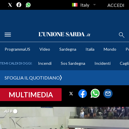
Italy
ACCEDI
METEO
ProgrammaUS
Video
Sardegna
Italia
Mondo
Po
COMUNI AL VOTO
Incendi
Sos Sardegna
Incidenti
Cagli
TEMI CALDI DI OGGI:
VIDEO
SFOGLIA IL QUOTIDIANO
FOTO
MULTIMEDIA
CRONACA SARDEGNA
CAGLIARI
PROVINCIA DI CAGLIARI
SULCIS IGLESIENTE