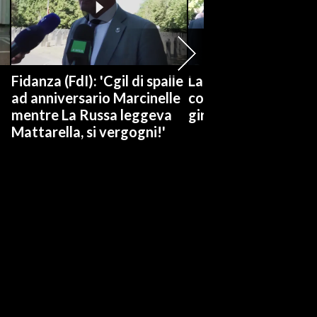
Fidanza (FdI): 'Cgil di spalle
Landini: “Fidanza ha
ad anniversario Marcinelle
colpo di sole, Cgil no
mentre La Russa leggeva
gira mai dall'altra p
Mattarella, si vergogni!'