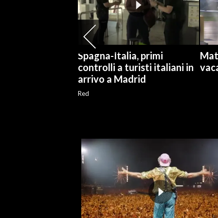
SPETTACOLI
GOSSIP
Spagna-Italia, primi
Matt
controlli a turisti italiani in
vac
SALUTE
arrivo a Madrid
SARDEGNA TURISMO
Red
SARDI NEL MONDO
NOTIZIE
EVENTI
#CARAUNIONE
3 MINUTI CON
INSULARITÀ