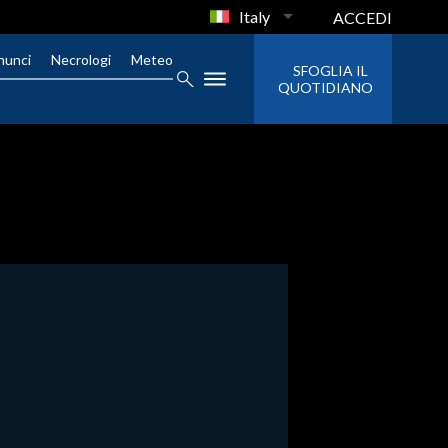
Italy
ACCEDI
nunci
Necrologi
Meteo
SFOGLIA IL
QUOTIDIANO