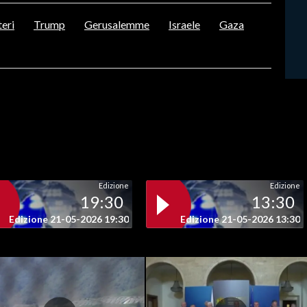
teri
Trump
Gerusalemme
Israele
Gaza
Edizione
Edizione
19:30
13:30
Edizione 21-05-2026 19:30
Edizione 21-05-2026 13:30