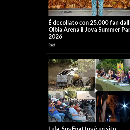
INFO AZIENDE
É decollato con 25.000 fan dall
ABBONATI
Olbia Arena il Jova Summer Pa
ANNUNCI
2026
NECROLOGI
Red
PUBBLICITÀ
SPIAGGE
STORE
Lula, Sos Enattos è un sito