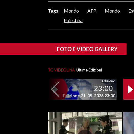
LAVORO
Tags:
Mondo
AFP
Mondo
Es
BANDI
Palestina
SPORT IN SARDEGNA
SPORT
FOTO E VIDEO GALLERY
RISULTATI E CLASSIFICHE
CALCIO
TG VIDEOLINA
Ultime Edizioni
CALCIO REGIONALE
Edizione
BASKET
23:00
VOLLEY
Edizione 21-05-2026 23:00
MOTORI
TENNIS
ALTRI SPORT
CULTURA