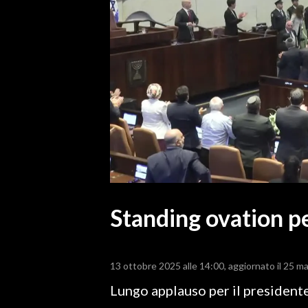
MEDIO CAMPIDANO
ORISTANO E PROVINCIA
SASSARI E PROVINCIA
GALLURA
NUORO E PROVINCIA
OGLIASTRA
AGENDA
CRONACA
ITALIA
MONDO
Standing ovation p
POLITICA
13 ottobre 2025 alle 14:00
aggiornato il 25 m
ECONOMIA
Lungo applauso per il presidente
SERVIZI ALLE IMPRESE