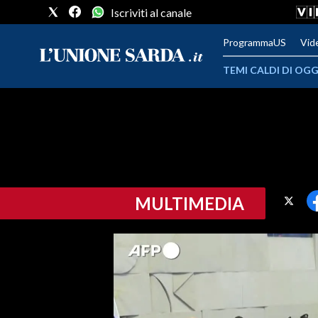
Iscriviti al canale
ProgrammaUS
Vid
TEMI CALDI DI OGG
METEO
COMUNI AL VOTO
VIDEO
MULTIMEDIA
FOTO
CRONACA SARDEGNA
CAGLIARI
PROVINCIA DI CAGLIARI
SULCIS IGLESIENTE