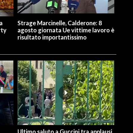
a
Strage Marcinelle, Calderone: 8
rty
agosto giornata Ue vittime lavoro è
risultato importantissimo
Ultimo saluto a Guccini tra applausi