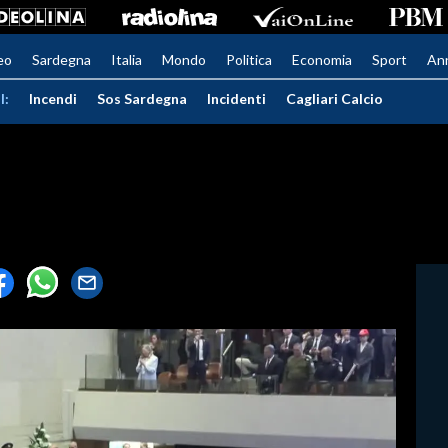
eo
Sardegna
Italia
Mondo
Politica
Economia
Sport
An
I:
Incendi
Sos Sardegna
Incidenti
Cagliari Calcio