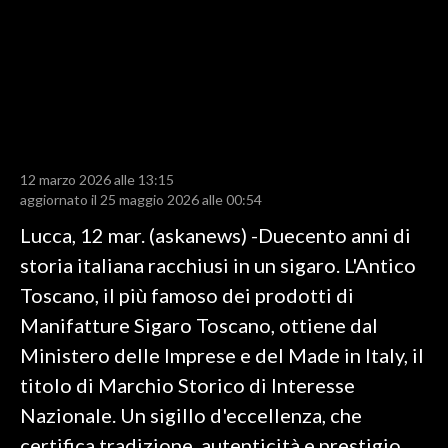
LAVORO
BANDI
SPORT IN SARDEGNA
SPORT
12 marzo 2026 alle 13:15
RISULTATI E CLASSIFICHE
aggiornato il 25 maggio 2026 alle 00:54
CALCIO
Lucca, 12 mar. (askanews) -Duecento anni di
CALCIO REGIONALE
storia italiana racchiusi in un sigaro. L'Antico
BASKET
Toscano, il più famoso dei prodotti di
VOLLEY
Manifatture Sigaro Toscano, ottiene dal
MOTORI
Ministero delle Imprese e del Made in Italy, il
TENNIS
titolo di Marchio Storico di Interesse
ALTRI SPORT
Nazionale. Un sigillo d'eccellenza, che
certifica tradizione, autenticità e prestigio
CULTURA