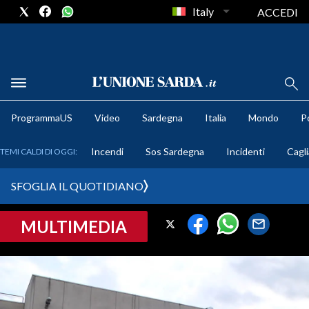
Italy
ACCEDI
METEO
ProgrammaUS
Video
Sardegna
Italia
Mondo
Po
COMUNI AL VOTO
Incendi
Sos Sardegna
Incidenti
Cagli
TEMI CALDI DI OGGI:
VIDEO
SFOGLIA IL QUOTIDIANO
FOTO
MULTIMEDIA
CRONACA SARDEGNA
CAGLIARI
PROVINCIA DI CAGLIARI
SULCIS IGLESIENTE