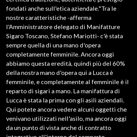
fondati anche sull'etica aziendale."Tra le
SPETTACOLI
nostre caratteristiche -afferma
l'Amministratore delegato di Manifatture
GOSSIP
Sigaro Toscano, Stefano Mariotti- c'è stata
SALUTE
sempre quella di una mano d'opera
completamente femminile. Ancora oggi
SARDEGNA TURISMO
abbiamo questa eredità, quindi più del 60%
della nostra mano d'opera qui a Lucca è
SARDI NEL MONDO
femminile, e completamente al femminile è il
NOTIZIE
reparto di sigari a mano. La manifattura di
EVENTI
Lucca è stata la prima con gli asili aziendali.
#CARAUNIONE
Qui potete ancora vedere alcuni oggetti che
venivano utilizzati nell'asilo, ma ancora oggi
3 MINUTI CON
da un punto di vista anche di contratto
INSULARITÀ
integrativo all'interno del comparto