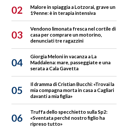
02
Malore in spiaggia a Lotzorai, grave un
19enne: è in terapia intensiva
Vendono limonata fresca nel cortile di
03
casa per comprare un motorino,
denunciati tre ragazzini
Giorgia Meloni in vacanza a La
04
Maddalena: mare, passeggiate e una
serata a Cala Gavetta
Il dramma di Cristian Bucchi: «Trovai la
05
mia compagna morta in casa a Cagliari
davanti a mia figlia»
Truffa dello specchietto sulla Sp2:
06
«Sventata perché nostro figlio ha
ripreso tutto»