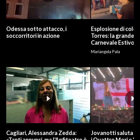
Odessa sotto attacco, i
Esplosione di color
soccorritori in azione
Torres: la grande sf
Carnevale Estivo
Mariangela Pala
Cagliari, Alessandra Zedda:
Jovanotti saluta l
«Tanti annunci, ma l'Anfiteatro è
i Quattro Mori e "