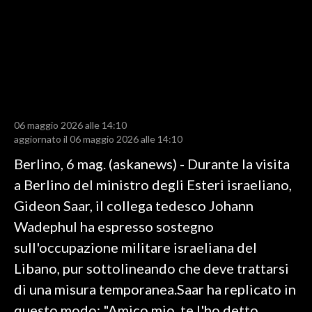
LAVORO
BANDI
SPORT IN SARDEGNA
SPORT
06 maggio 2026 alle 14:10
RISULTATI E CLASSIFICHE
aggiornato il 06 maggio 2026 alle 14:10
CALCIO
Berlino, 6 mag. (askanews) - Durante la visita
CALCIO REGIONALE
a Berlino del ministro degli Esteri israeliano,
BASKET
Gideon Saar, il collega tedesco Johann
VOLLEY
Wadephul ha espresso sostegno
MOTORI
sull'occupazione militare israeliana del
TENNIS
Libano, pur sottolineando che deve trattarsi
ALTRI SPORT
di una misura temporanea.Saar ha replicato in
questo modo: "Amico mio, te l'ho detto
CULTURA