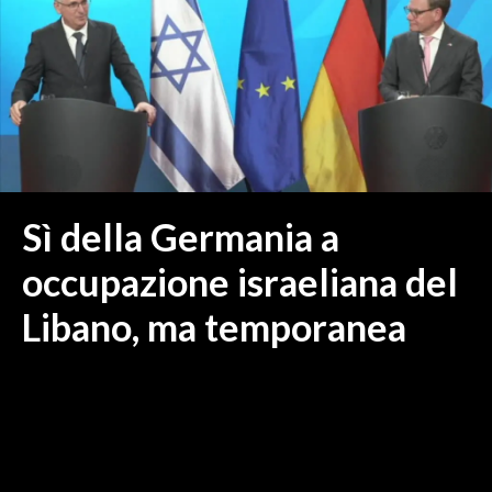
MEDIO CAMPIDANO
ORISTANO E PROVINCIA
SASSARI E PROVINCIA
GALLURA
NUORO E PROVINCIA
OGLIASTRA
AGENDA
Sì della Germania a
CRONACA
occupazione israeliana del
ITALIA
Libano, ma temporanea
MONDO
POLITICA
ECONOMIA
SERVIZI ALLE IMPRESE