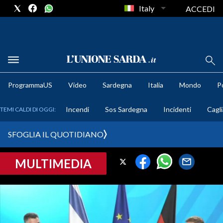
Italy
ACCEDI
METEO
ProgrammaUS
Video
Sardegna
Italia
Mondo
Po
COMUNI AL VOTO
Incendi
Sos Sardegna
Incidenti
Cagli
TEMI CALDI DI OGGI:
VIDEO
SFOGLIA IL QUOTIDIANO
FOTO
MULTIMEDIA
CRONACA SARDEGNA
CAGLIARI
PROVINCIA DI CAGLIARI
SULCIS IGLESIENTE