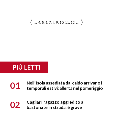
...
4
5
6
7
8
9
10
11
12
...
PIÙ LETTI
01
Nell’Isola assediata dal caldo arrivano i
temporali estivi: allerta nel pomeriggio
02
Cagliari, ragazzo aggredito a
bastonate in strada: è grave