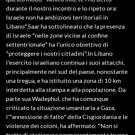
durante il nostro incontro e lo ripeto ora:
SPETTACOLI
Israele non ha ambizioni territoriali in
Libano".Saar ha sottolineato che la presenza
GOSSIP
di Israele "nelle zone vicine al confine
SALUTE
settentrionale" ha l'unico obiettivo di
"proteggere i nostri cittadini".In Libano
SARDEGNA TURISMO
l'esercito israeliano continua i suoi attacchi,
principalmente nel sud del paese, nonostante
SARDI NEL MONDO
una tregua, e ha istituito una zona di 10 km
NOTIZIE
interdetta alla stampa e alla popolazione. Da
EVENTI
parte sua Wadephul, che ha comunque
#CARAUNIONE
criticato la situazione umanitaria a Gaza,
l'"annessione di fatto" della Cisgiordania e le
3 MINUTI CON
violenze dei coloni, ha affermato: "Non si
INSULARITÀ
tratta di stazionare permanentemente truppe